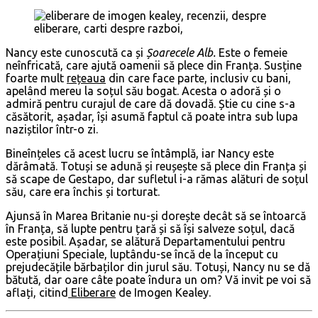
Nancy este cunoscută ca și
Șoarecele Alb.
Este o femeie
neînfricată, care ajută oamenii să plece din Franța. Susține
foarte mult
rețeaua
din care face parte, inclusiv cu bani,
apelând mereu la soțul său bogat. Acesta o adoră și o
admiră pentru curajul de care dă dovadă. Știe cu cine s-a
căsătorit, așadar, își asumă faptul că poate intra sub lupa
naziștilor într-o zi.
Bineînțeles că acest lucru se întâmplă, iar Nancy este
dărâmată. Totuși se adună și reușește să plece din Franța și
să scape de Gestapo, dar sufletul i-a rămas alături de soțul
său, care era închis și torturat.
Ajunsă în Marea Britanie nu-și dorește decât să se întoarcă
în Franța, să lupte pentru țară și să își salveze soțul, dacă
este posibil. Așadar, se alătură Departamentului pentru
Operațiuni Speciale, luptându-se încă de la început cu
prejudecățile bărbaților din jurul său. Totuși, Nancy nu se dă
bătută, dar oare câte poate îndura un om? Vă invit pe voi să
aflați, citind
Eliberare
de Imogen Kealey.