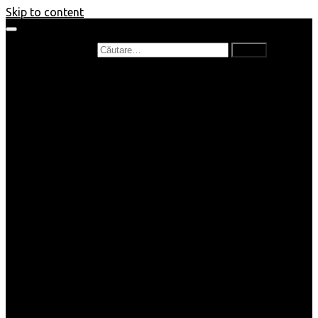
Skip to content
Caută după:
Prefață de carte
Recenzii
Recenzii cărți copii
Nou în bibliotecă
Poezii
Interviuri
Cartea lunii
Tag-uri și Top-uri
Mămici și Copilași
Joburi
Beauty / Fashion
Rețete
Altele
Home/Deco
SuperBlog
Guest post
Impresii
Filme
Produse