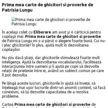
Prima mea carte de ghicitori si proverbe de
Patrisia Lungu
În același colet cu
Eliberare
am avut și o cărticică pentru
copilașii mei.
Prima mea carte de ghicitori si proverbe
de Patrisia Lungu mi s-a părut o alegere foarte bună. Cui nu-
i plac ghicitorile? În plus, ajută mult în dezvoltarea
copilașilor.
Nu știu dacă știați, dar ghicitorile stimulează foarte mult
inteligența. Ajută la dezvoltarea vocabularului, facilitează
interacțiunea între oameni și îi ajută pe copii să dezvolte
relații de prietenie între ei, având un subiect comun pe care
îl pot dezvolta.
Pe lângă aceste lucruri, ghicitorile în ajută să învețe, să
înțeleagă mai ușor lucrurile dintr-un anumit context, să facă
conexiuni, să își dezvolte capacitatea de a rezolva
probleme.
Cartea
Prima mea carte de ghicitori si proverbe
de