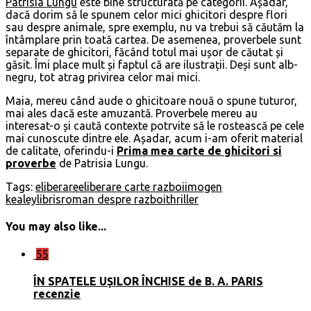
Patrisia Lungu
este bine structurată pe categorii. Așadar,
dacă dorim să le spunem celor mici ghicitori despre flori
sau despre animale, spre exemplu, nu va trebui să căutăm la
întâmplare prin toată cartea. De asemenea, proverbele sunt
separate de ghicitori, făcând totul mai ușor de căutat și
găsit. Îmi place mult și faptul că are ilustrații. Deși sunt alb-
negru, tot atrag privirea celor mai mici.
Maia, mereu când aude o ghicitoare nouă o spune tuturor,
mai ales dacă este amuzantă. Proverbele mereu au
interesat-o și caută contexte potrvite să le rostească pe cele
mai cunoscute dintre ele. Așadar, acum i-am oferit material
de calitate, oferindu-i
Prima mea carte de ghicitori si
proverbe
de Patrisia Lungu.
Tags:
eliberare
eliberare carte razboi
imogen
kealey
libris
roman despre razboi
thriller
You may also like...
55
ÎN SPATELE UȘILOR ÎNCHISE de B. A. PARIS
recenzie