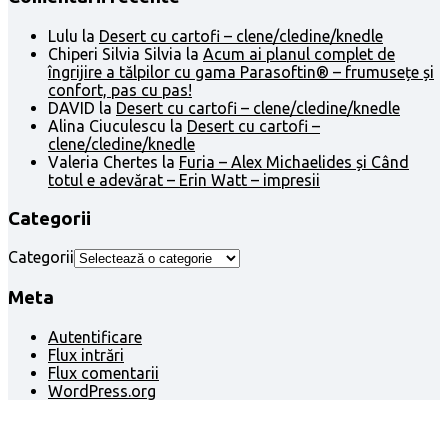
Lulu
la
Desert cu cartofi – clene/cledine/knedle
Chiperi Silvia Silvia
la
Acum ai planul complet de
îngrijire a tălpilor cu gama Parasoftin® – frumusețe și
confort, pas cu pas!
DAVID
la
Desert cu cartofi – clene/cledine/knedle
Alina Ciuculescu
la
Desert cu cartofi –
clene/cledine/knedle
Valeria Chertes
la
Furia – Alex Michaelides și Când
totul e adevărat – Erin Watt – impresii
Categorii
Categorii
Meta
Autentificare
Flux intrări
Flux comentarii
WordPress.org