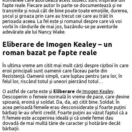
fapte reale. Fiecare autor în parte se documentează și ne
transmite și nouă cât de bine poate toate emoțiile, durerea,
șocul și groaza prin care au trecut cei care au trăit în
perioada aceea. La fel este și romanul despre care vă voi
vorbi în rândurile de mai jos, bazându-se pe aventurile
adevărate ale lui Nancy Wake.
Eliberare de Imogen Kealey – un
roman bazat pe fapte reale
În ultima vreme am citit mai mult cărți despre război în care
eroii principali sunt oamenii care făceau parte din
Rezistență. Oamenii simpli, care luptau pentru țara lor, în
felul lor, riscând totul și uneori pierzând totul…
O astfel de carte este și
Eliberare
de
Imogen Kealey
.
Descoperim o femeie normală în vreme de pace, care devine
spioană, eroină și soldat. Da, da, ați citit bine. Soldat. În
acea perioadă femeile erau desconsiderate și foarte puțini
bărbați le-au oferit credit. Foarte puțini au văzut faptul că a
fi femeie este acoperirea ideală și că unele femei dau
dovadă de mai multă tărie de caracter și hotărâre decât
bărbații.