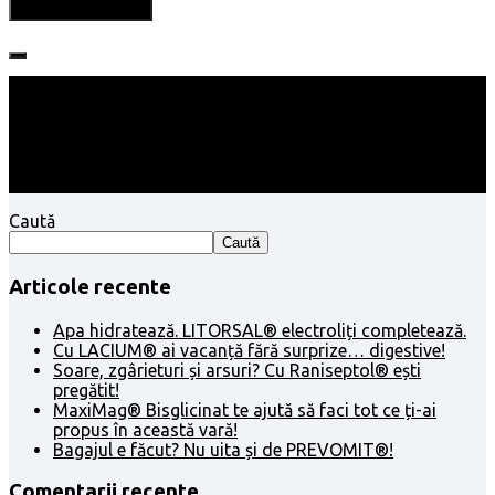
Follow:
Caută
Caută
Articole recente
Apa hidratează. LITORSAL® electroliți completează.
Cu LACIUM® ai vacanță fără surprize… digestive!
Soare, zgârieturi și arsuri? Cu Raniseptol® ești
pregătit!
MaxiMag® Bisglicinat te ajută să faci tot ce ți-ai
propus în această vară!
Bagajul e făcut? Nu uita și de PREVOMIT®!
Comentarii recente