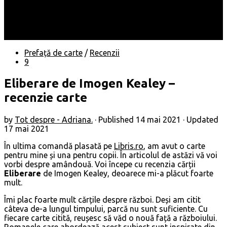
Locuri
Muzică/ Artiști
Evenimente
Contact
Prefață de carte
/
Recenzii
9
Eliberare de Imogen Kealey –
recenzie carte
by
Tot despre - Adriana.
· Published
14 mai 2021
· Updated
17 mai 2021
În ultima comandă plasată pe
Libris.ro
, am avut o carte
pentru mine și una pentru copii. În articolul de astăzi vă voi
vorbi despre amândouă. Voi începe cu recenzia cărții
Eliberare
de Imogen Kealey, deoarece mi-a plăcut foarte
mult.
Îmi plac foarte mult cărțile despre război. Deși am citit
câteva de-a lungul timpului, parcă nu sunt suficiente. Cu
fiecare carte citită, reușesc să văd o nouă față a războiului.
Romanele care abordează acest subiect sunt inspirate din