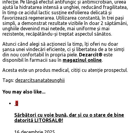
infecție. Pe lângă efectul antifungic și antimicrobian, ureea
ajută la hidratarea intensă a unghiei, reducând fragilitatea,
în timp ce acidul lactic susține exfolierea delicată și
favorizează regenerarea. Utilizarea constantă, în trei pași
simpli, a demonstrat rezultate vizibile în doar 2 săptămâni,
unghiile devenind mai netede, mai uniforme și mai
rezistente, recăpătându-și treptat aspectul sănătos.
Atunci când alegi să acționezi la timp, îți oferi nu doar
șansa unei vindecări eficiente, ci și libertatea de a te simți
din nou confortabil în propria piele.
Dezarcit®
este
disponibil în farmacii sau în
magazinul online
.
Acesta este un produs medical, citiți cu atenție prospectul.
Tags:
dezarcit
sanatate
unghii
You may also like...
0
Sărbători cu voie bună, dar și cu o stare de bine
datorită LITORSAL®!
16 decembrie 2025