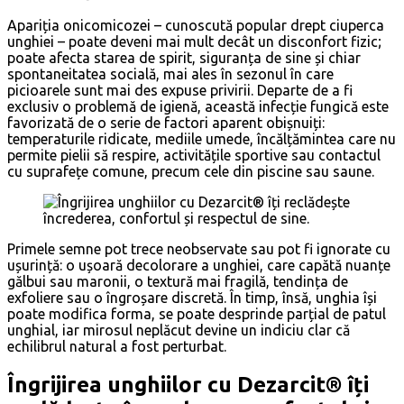
Apariția onicomicozei – cunoscută popular drept ciuperca
unghiei – poate deveni mai mult decât un disconfort fizic;
poate afecta starea de spirit, siguranța de sine și chiar
spontaneitatea socială, mai ales în sezonul în care
picioarele sunt mai des expuse privirii. Departe de a fi
exclusiv o problemă de igienă, această infecție fungică este
favorizată de o serie de factori aparent obișnuiți:
temperaturile ridicate, mediile umede, încălțămintea care nu
permite pielii să respire, activitățile sportive sau contactul
cu suprafețe comune, precum cele din piscine sau saune.
Primele semne pot trece neobservate sau pot fi ignorate cu
ușurință: o ușoară decolorare a unghiei, care capătă nuanțe
gălbui sau maronii, o textură mai fragilă, tendința de
exfoliere sau o îngroșare discretă. În timp, însă, unghia își
poate modifica forma, se poate desprinde parțial de patul
unghial, iar mirosul neplăcut devine un indiciu clar că
echilibrul natural a fost perturbat.
Îngrijirea unghiilor cu Dezarcit® îți