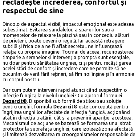
reclădește încrederea, confortul și
respectul de sine
Dincolo de aspectul vizibil, impactul emoțional este adesea
subestimat. Evitarea sandalelor, a spa-urilor sau a
momentelor de relaxare la piscină sau în concediu alături
de prieteni, poate deveni o regulă. Iar această retragere
subtilă și frica de a ne fi aflat secretul, ne influențează
relația cu propria imagine. Tocmai de aceea, recunoașterea
timpurie a semnelor și intervenția promptă sunt esențiale,
nu doar pentru sănătatea unghiei, ci și pentru recâștigarea
acelei stări de confort și încredere care ne permite să ne
bucurăm de vară fără rețineri, să fim noi înșine și în armonie
cu corpul nostru.
Dar cum putem interveni rapid atunci când suspectăm o
infecție fungică la nivelul unghiei? Cu ajutorul formulei
Dezarcit®
. Disponibil sub formă de stilou sau soluție
pentru unghii, formula
Dezarcit®
este concepută pentru
îngrijirea unghiilor afectate de infecția fungică, acționând
atât în direcția tratării, cât și a prevenirii apariției acesteea.
Mecanismul de acțiune se bazează pe formarea unui strat
protector la suprafața unghiei, care izolează zona afectată
și limitează dezvoltarea microorganismelor responsabile de