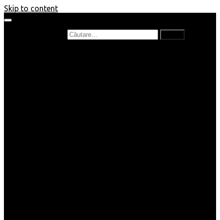
Skip to content
Caută după:
Prefață de carte
Recenzii
Recenzii cărți copii
Nou în bibliotecă
Poezii
Interviuri
Cartea lunii
Tag-uri și Top-uri
Mămici și Copilași
Joburi
Beauty / Fashion
Rețete
Altele
Home/Deco
SuperBlog
Guest post
Impresii
Filme
Produse