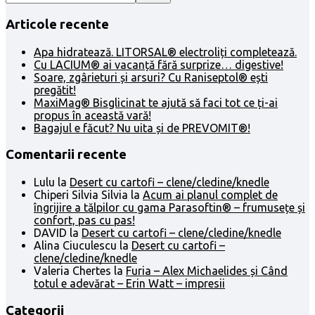
Articole recente
Apa hidratează. LITORSAL® electroliți completează.
Cu LACIUM® ai vacanță fără surprize… digestive!
Soare, zgârieturi și arsuri? Cu Raniseptol® ești
pregătit!
MaxiMag® Bisglicinat te ajută să faci tot ce ți-ai
propus în această vară!
Bagajul e făcut? Nu uita și de PREVOMIT®!
Comentarii recente
Lulu
la
Desert cu cartofi – clene/cledine/knedle
Chiperi Silvia Silvia
la
Acum ai planul complet de
îngrijire a tălpilor cu gama Parasoftin® – frumusețe și
confort, pas cu pas!
DAVID
la
Desert cu cartofi – clene/cledine/knedle
Alina Ciuculescu
la
Desert cu cartofi –
clene/cledine/knedle
Valeria Chertes
la
Furia – Alex Michaelides și Când
totul e adevărat – Erin Watt – impresii
Categorii