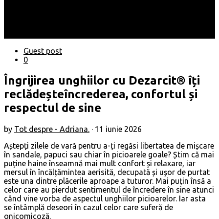
Locuri
Muzică/ Artiști
Evenimente
Contact
Guest post
0
Îngrijirea unghiilor cu Dezarcit® îți
reclădeșteîncrederea, confortul și
respectul de sine
by
Tot despre - Adriana.
·
11 iunie 2026
Aștepți zilele de vară pentru a-ți regăsi libertatea de mișcare
în sandale, papuci sau chiar în picioarele goale? Știm că mai
puține haine înseamnă mai mult confort și relaxare, iar
mersul în încălțămintea aerisită, decupată și ușor de purtat
este una dintre plăcerile aproape a tuturor. Mai puțin însă a
celor care au pierdut sentimentul de încredere în sine atunci
când vine vorba de aspectul unghiilor picioarelor. Iar asta
se întâmplă deseori în cazul celor care suferă de
onicomicoză.