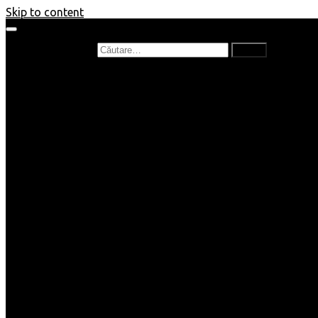
Skip to content
Caută după:
Prefață de carte
Recenzii
Recenzii cărți copii
Nou în bibliotecă
Poezii
Interviuri
Cartea lunii
Tag-uri și Top-uri
Mămici și Copilași
Joburi
Beauty / Fashion
Rețete
Altele
Home/Deco
SuperBlog
Guest post
Impresii
Filme
Produse