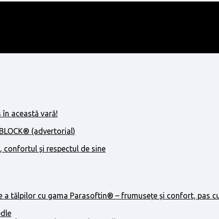
 în această vară!
IBLOCK® (advertorial)
, confortul și respectul de sine
e a tălpilor cu gama Parasoftin® – frumusețe și confort, pas c
edle