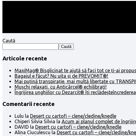
Follow:
Caută
Caută
Articole recente
MaxiMag® Bisglicinat te ajută să faci tot ce ți-ai propus
Bagajul e făcut? Nu uita și de PREVOMIT®!
Mai puțină transpirație, mai multă libertate cu TRANSP
Mușchi relaxați, cu Anticârcel® echilibrați!
Îngrijirea unghiilor cu Dezarcit® îți reclădeșteîncrederea
Comentarii recente
Lulu
la
Desert cu cartofi – clene/cledine/knedle
Chiperi Silvia Silvia
la
Acum ai planul complet de îngrijir
DAVID
la
Desert cu cartofi – clene/cledine/knedle
Alina Ciuculescu
la
Desert cu cartofi – clene/cledine/kn