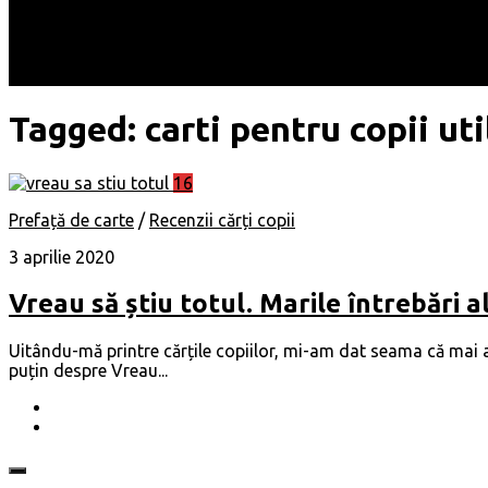
Locuri
Muzică/ Artiști
Evenimente
Contact
Tagged:
carti pentru copii uti
16
Prefață de carte
/
Recenzii cărți copii
3 aprilie 2020
Vreau să știu totul. Marile întrebări al
Uitându-mă printre cărțile copiilor, mi-am dat seama că mai a
puțin despre Vreau...