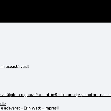
 în această vară!
e a tălpilor cu gama Parasoftin® – frumusețe și confort, pas c
edle
 e adevărat – Erin Watt – impresii