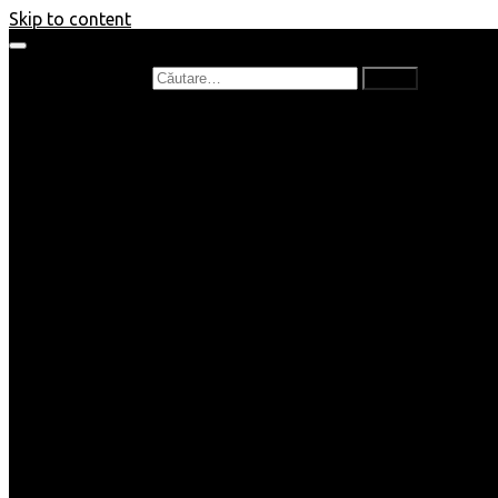
Skip to content
Caută după:
Prefață de carte
Recenzii
Recenzii cărți copii
Nou în bibliotecă
Poezii
Interviuri
Cartea lunii
Tag-uri și Top-uri
Mămici și Copilași
Joburi
Beauty / Fashion
Rețete
Altele
Home/Deco
SuperBlog
Guest post
Impresii
Filme
Produse