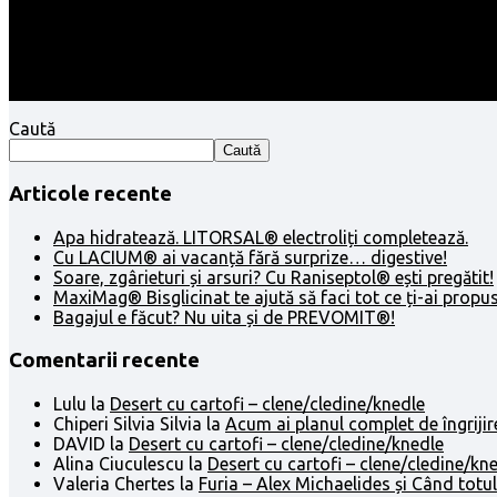
Caută
Caută
Articole recente
Apa hidratează. LITORSAL® electroliți completează.
Cu LACIUM® ai vacanță fără surprize… digestive!
Soare, zgârieturi și arsuri? Cu Raniseptol® ești pregătit!
MaxiMag® Bisglicinat te ajută să faci tot ce ți-ai propus
Bagajul e făcut? Nu uita și de PREVOMIT®!
Comentarii recente
Lulu
la
Desert cu cartofi – clene/cledine/knedle
Chiperi Silvia Silvia
la
Acum ai planul complet de îngrijir
DAVID
la
Desert cu cartofi – clene/cledine/knedle
Alina Ciuculescu
la
Desert cu cartofi – clene/cledine/kn
Valeria Chertes
la
Furia – Alex Michaelides și Când totul