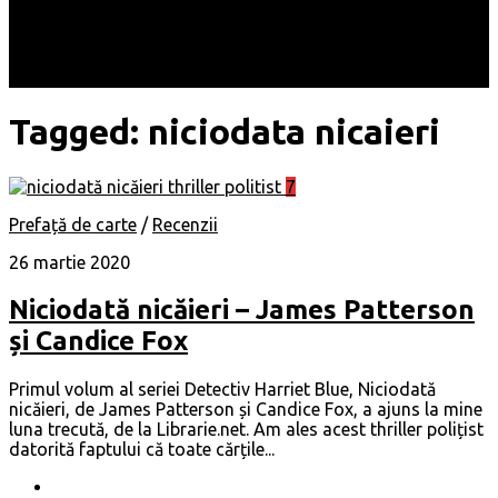
Locuri
Muzică/ Artiști
Evenimente
Contact
Tagged:
niciodata nicaieri
7
Prefață de carte
/
Recenzii
26 martie 2020
Niciodată nicăieri – James Patterson
și Candice Fox
Primul volum al seriei Detectiv Harriet Blue, Niciodată
nicăieri, de James Patterson și Candice Fox, a ajuns la mine
luna trecută, de la Librarie.net. Am ales acest thriller polițist
datorită faptului că toate cărțile...