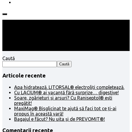
Follow:
Caută
Caută
Articole recente
Apa hidratează. LITORSAL® electroliți completează.
Cu LACIUM® ai vacanță fără surprize… digestive!
Soare, zgârieturi și arsuri? Cu Raniseptol® ești
pregătit!
MaxiMag® Bisglicinat te ajută să faci tot ce ți-ai
propus în această vară!
Bagajul e făcut? Nu uita și de PREVOMIT®!
Comentarii recente