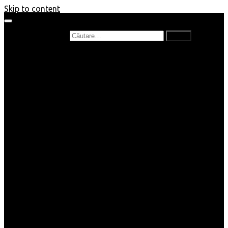
Skip to content
Caută după:
Prefață de carte
Recenzii
Recenzii cărți copii
Nou în bibliotecă
Poezii
Interviuri
Cartea lunii
Tag-uri și Top-uri
Mămici și Copilași
Joburi
Beauty / Fashion
Rețete
Altele
Home/Deco
SuperBlog
Guest post
Impresii
Filme
Produse