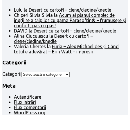
Lulu
la
Desert cu cartofi – clene/cledine/knedle
Chiperi Silvia Silvia
la
Acum ai planul complet de
îngrijire a tălpilor cu gama Parasoftin® – frumusețe și
confort, pas cu pas!
DAVID
la
Desert cu cartofi – clene/cledine/knedle
Alina Ciuculescu
la
Desert cu cartofi –
clene/cledine/knedle
Valeria Chertes
la
Furia – Alex Michaelides și Când
totul e adevărat – Erin Watt – impresii
Categorii
Categorii
Meta
Autentificare
Flux intrări
Flux comentarii
WordPress.org