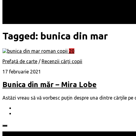
Locuri
Muzică/ Artiști
Evenimente
Contact
Tagged:
bunica din mar
20
Prefață de carte
/
Recenzii cărți copii
17 februarie 2021
Bunica din măr – Mira Lobe
Astăzi vreau să vă vorbesc puțin despre una dintre cărțile pe c
Follow: