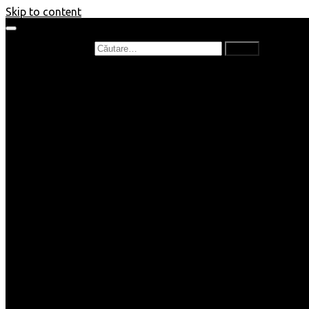
Skip to content
Caută după:
Prefață de carte
Recenzii
Recenzii cărți copii
Nou în bibliotecă
Poezii
Interviuri
Cartea lunii
Tag-uri și Top-uri
Mămici și Copilași
Joburi
Beauty / Fashion
Rețete
Altele
Home/Deco
SuperBlog
Guest post
Impresii
Filme
Produse