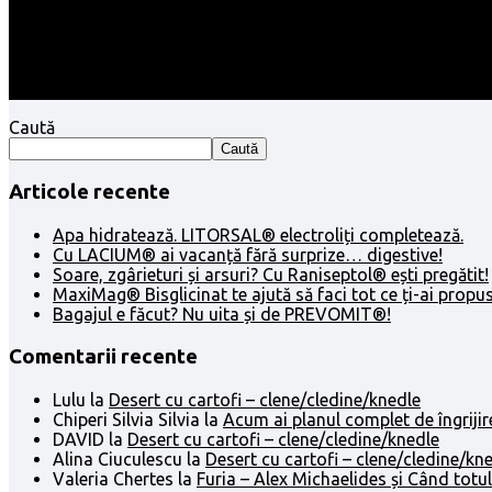
Caută
Caută
Articole recente
Apa hidratează. LITORSAL® electroliți completează.
Cu LACIUM® ai vacanță fără surprize… digestive!
Soare, zgârieturi și arsuri? Cu Raniseptol® ești pregătit!
MaxiMag® Bisglicinat te ajută să faci tot ce ți-ai propus
Bagajul e făcut? Nu uita și de PREVOMIT®!
Comentarii recente
Lulu
la
Desert cu cartofi – clene/cledine/knedle
Chiperi Silvia Silvia
la
Acum ai planul complet de îngrijir
DAVID
la
Desert cu cartofi – clene/cledine/knedle
Alina Ciuculescu
la
Desert cu cartofi – clene/cledine/kn
Valeria Chertes
la
Furia – Alex Michaelides și Când totul