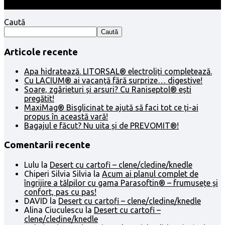
Caută
Caută
Articole recente
Apa hidratează. LITORSAL® electroliți completează.
Cu LACIUM® ai vacanță fără surprize… digestive!
Soare, zgârieturi și arsuri? Cu Raniseptol® ești
pregătit!
MaxiMag® Bisglicinat te ajută să faci tot ce ți-ai
propus în această vară!
Bagajul e făcut? Nu uita și de PREVOMIT®!
Comentarii recente
Lulu
la
Desert cu cartofi – clene/cledine/knedle
Chiperi Silvia Silvia
la
Acum ai planul complet de
îngrijire a tălpilor cu gama Parasoftin® – frumusețe și
confort, pas cu pas!
DAVID
la
Desert cu cartofi – clene/cledine/knedle
Alina Ciuculescu
la
Desert cu cartofi –
clene/cledine/knedle