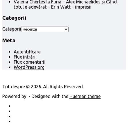
Valeria Chertes
la
Furia – Alex Michaelides și Când
totul e adevărat – Erin Watt – impresii
Categorii
Categorii
Meta
Autentificare
Flux intrări
Flux comentarii
WordPress.org
Tot despre © 2026. All Rights Reserved.
Powered by
- Designed with the
Hueman theme