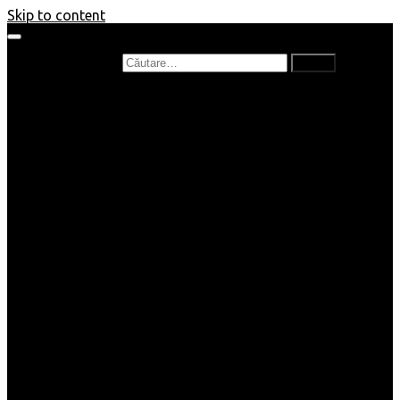
Skip to content
Caută după:
Prefață de carte
Recenzii
Recenzii cărți copii
Nou în bibliotecă
Poezii
Interviuri
Cartea lunii
Tag-uri și Top-uri
Mămici și Copilași
Joburi
Beauty / Fashion
Rețete
Altele
Home/Deco
SuperBlog
Guest post
Impresii
Filme
Produse