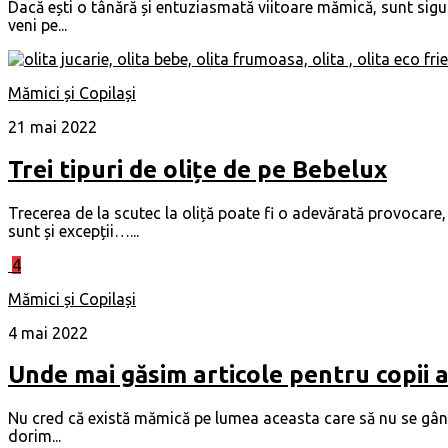
Dacă ești o tânără și entuziasmată viitoare mămică, sunt sigură
veni pe...
Mămici și Copilași
21 mai 2022
Trei tipuri de olițe de pe Bebelux
Trecerea de la scutec la oliță poate fi o adevărată provocare, a
sunt și excepții…...
4
Mămici și Copilași
4 mai 2022
Unde mai găsim articole pentru copii a
Nu cred că există mămică pe lumea aceasta care să nu se gânde
dorim...