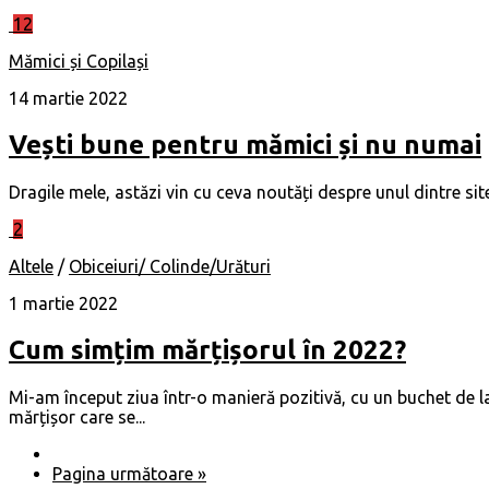
12
Mămici și Copilași
14 martie 2022
Vești bune pentru mămici și nu numai
Dragile mele, astăzi vin cu ceva noutăți despre unul dintre si
2
Altele
/
Obiceiuri/ Colinde/Urături
1 martie 2022
Cum simțim mărțișorul în 2022?
Mi-am început ziua într-o manieră pozitivă, cu un buchet de la
mărțișor care se...
Pagina următoare »