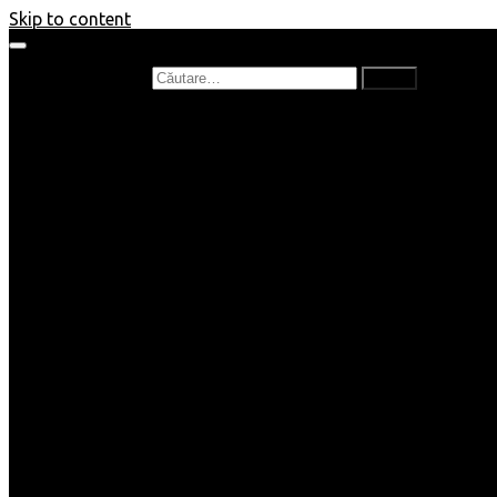
Skip to content
Caută după:
Prefață de carte
Recenzii
Recenzii cărți copii
Nou în bibliotecă
Poezii
Interviuri
Cartea lunii
Tag-uri și Top-uri
Mămici și Copilași
Joburi
Beauty / Fashion
Rețete
Altele
Home/Deco
SuperBlog
Guest post
Impresii
Filme
Produse