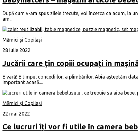
După cum v-am spus zilele trecute, voi încerca ca acum, la un
am...
Mămici și Copilași
28 iulie 2022
Jucării care țin copiii ocupați în mașin
E vară! E timpul concediilor, a plimbărilor. Abia așteptăm da
important acasă....
Mămici și Copilași
22 mai 2022
Ce lucruri îți vor fi utile în camera be