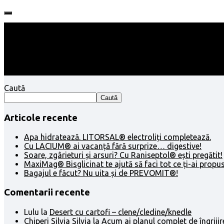
Follow:
Caută
Caută
Articole recente
Apa hidratează. LITORSAL® electroliți completează.
Cu LACIUM® ai vacanță fără surprize… digestive!
Soare, zgârieturi și arsuri? Cu Raniseptol® ești pregătit!
MaxiMag® Bisglicinat te ajută să faci tot ce ți-ai propus
Bagajul e făcut? Nu uita și de PREVOMIT®!
Comentarii recente
Lulu
la
Desert cu cartofi – clene/cledine/knedle
Chiperi Silvia Silvia
la
Acum ai planul complet de îngrijir