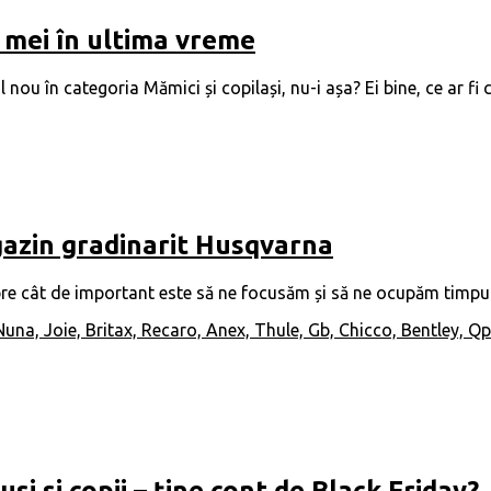
i mei în ultima vreme
u în categoria Mămici și copilași, nu-i așa? Ei bine, ce ar fi c
gazin gradinarit Husqvarna
re cât de important este să ne focusăm și să ne ocupăm timpul li
i si copii – ține cont de Black Friday?