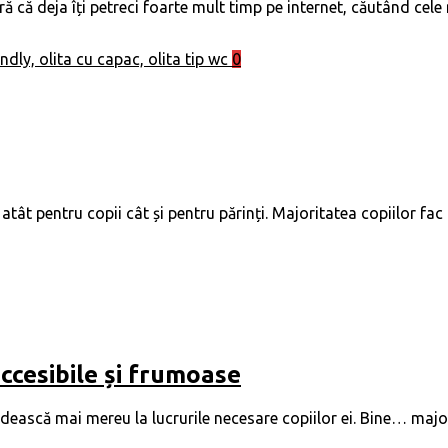
 că deja îți petreci foarte mult timp pe internet, căutând cele 
0
tât pentru copii cât și pentru părinți. Majoritatea copiilor fac 
ccesibile și frumoase
ască mai mereu la lucrurile necesare copiilor ei. Bine… majori