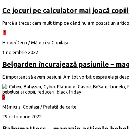
Ce jocuri pe calculator mai joacă copii
Parcă a trecut cam mult timp de când nu am postat un articol no
1
Home/Deco
/
Mămici și Copilași
1 noiembrie 2022
Belgarden încurajează pasiunile – ma
E important să avem pasiuni. Am tot vorbit despre ele și desp
3
Mămici și Copilași
/
Prefață de carte
29 octombrie 2022
Babymatters – magazin articole bebelus