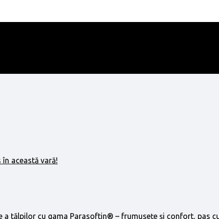
 în această vară!
e a tălpilor cu gama Parasoftin® – frumusețe și confort, pas c