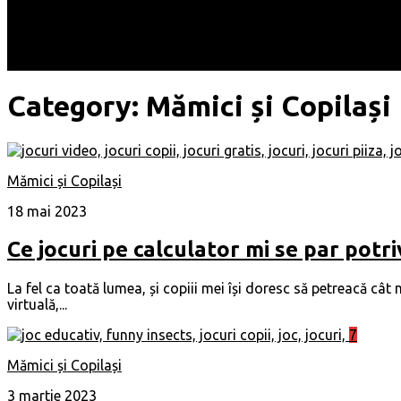
Locuri
Muzică/ Artiști
Evenimente
Contact
Category:
Mămici și Copilași
Mămici și Copilași
18 mai 2023
Ce jocuri pe calculator mi se par potri
La fel ca toată lumea, și copiii mei își doresc să petreacă câ
virtuală,...
7
Mămici și Copilași
3 martie 2023