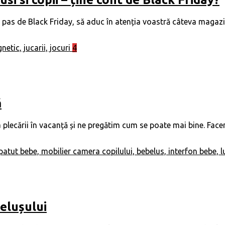
 pas de Black Friday, să aduc în atenția voastră câteva magazin
4
ă
ta plecării în vacanță și ne pregătim cum se poate mai bine. Fa
belușului