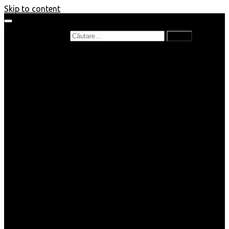
Skip to content
Caută după:
Prefață de carte
Recenzii
Recenzii cărți copii
Nou în bibliotecă
Poezii
Interviuri
Cartea lunii
Tag-uri și Top-uri
Mămici și Copilași
Joburi
Beauty / Fashion
Rețete
Altele
Home/Deco
SuperBlog
Guest post
Impresii
Filme
Produse