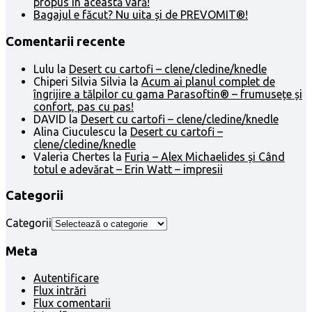
propus în această vară!
Bagajul e făcut? Nu uita și de PREVOMIT®!
Comentarii recente
Lulu
la
Desert cu cartofi – clene/cledine/knedle
Chiperi Silvia Silvia
la
Acum ai planul complet de
îngrijire a tălpilor cu gama Parasoftin® – frumusețe și
confort, pas cu pas!
DAVID
la
Desert cu cartofi – clene/cledine/knedle
Alina Ciuculescu
la
Desert cu cartofi –
clene/cledine/knedle
Valeria Chertes
la
Furia – Alex Michaelides și Când
totul e adevărat – Erin Watt – impresii
Categorii
Categorii
Meta
Autentificare
Flux intrări
Flux comentarii