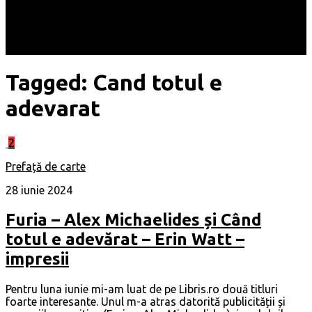
Locuri
Muzică/ Artiști
Evenimente
Contact
Tagged:
Cand totul e
adevarat
2
Prefață de carte
28 iunie 2024
Furia – Alex Michaelides și Când
totul e adevărat – Erin Watt –
impresii
Pentru luna iunie mi-am luat de pe Libris.ro două titluri
foarte interesante. Unul m-a atras datorită publicității și