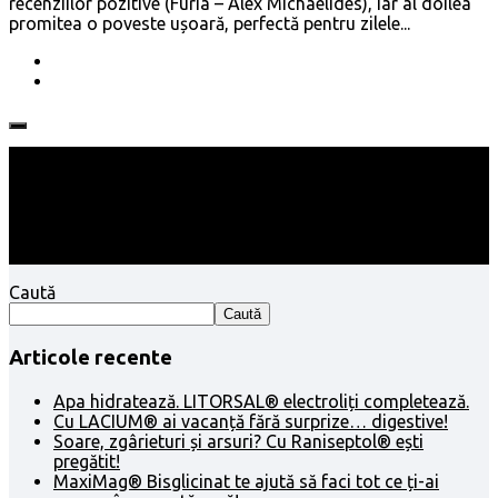
recenziilor pozitive (Furia – Alex Michaelides), iar al doilea
promitea o poveste ușoară, perfectă pentru zilele...
Follow:
Caută
Caută
Articole recente
Apa hidratează. LITORSAL® electroliți completează.
Cu LACIUM® ai vacanță fără surprize… digestive!
Soare, zgârieturi și arsuri? Cu Raniseptol® ești
pregătit!
MaxiMag® Bisglicinat te ajută să faci tot ce ți-ai