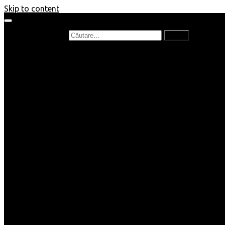
Skip to content
Caută după:
Prefață de carte
Recenzii
Recenzii cărți copii
Nou în bibliotecă
Poezii
Interviuri
Cartea lunii
Tag-uri și Top-uri
Mămici și Copilași
Joburi
Beauty / Fashion
Rețete
Altele
Home/Deco
SuperBlog
Guest post
Impresii
Filme
Produse