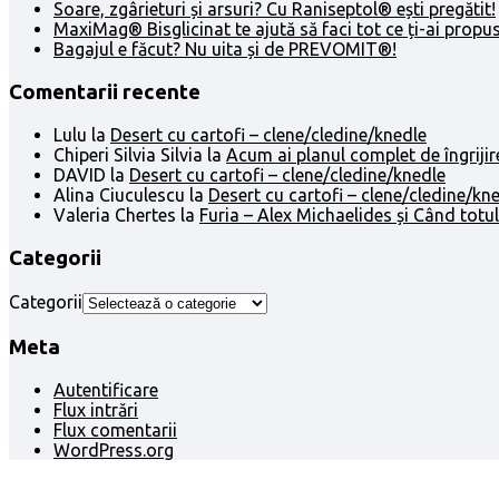
Soare, zgârieturi și arsuri? Cu Raniseptol® ești pregătit!
MaxiMag® Bisglicinat te ajută să faci tot ce ți-ai propus
Bagajul e făcut? Nu uita și de PREVOMIT®!
Comentarii recente
Lulu
la
Desert cu cartofi – clene/cledine/knedle
Chiperi Silvia Silvia
la
Acum ai planul complet de îngrijir
DAVID
la
Desert cu cartofi – clene/cledine/knedle
Alina Ciuculescu
la
Desert cu cartofi – clene/cledine/kn
Valeria Chertes
la
Furia – Alex Michaelides și Când totul
Categorii
Categorii
Meta
Autentificare
Flux intrări
Flux comentarii
WordPress.org