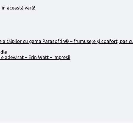
 în această vară!
e a tălpilor cu gama Parasoftin® – frumusețe și confort, pas c
edle
 e adevărat – Erin Watt – impresii