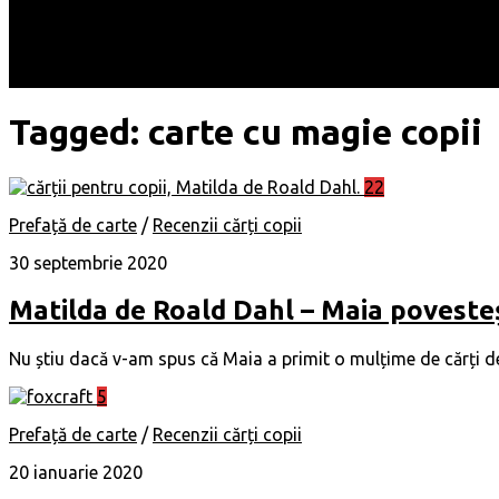
Locuri
Muzică/ Artiști
Evenimente
Contact
Tagged:
carte cu magie copii
22
Prefață de carte
/
Recenzii cărți copii
30 septembrie 2020
Matilda de Roald Dahl – Maia poveste
Nu știu dacă v-am spus că Maia a primit o mulțime de cărți de z
5
Prefață de carte
/
Recenzii cărți copii
20 ianuarie 2020