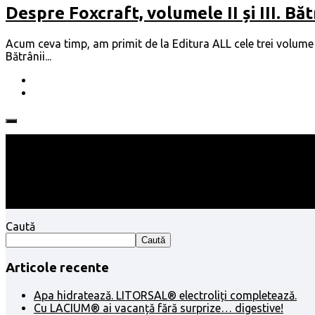
Despre Foxcraft, volumele II și III. Băt
Acum ceva timp, am primit de la Editura ALL cele trei volume a
Bătrânii...
Follow:
Caută
Caută
Articole recente
Apa hidratează. LITORSAL® electroliți completează.
Cu LACIUM® ai vacanță fără surprize… digestive!