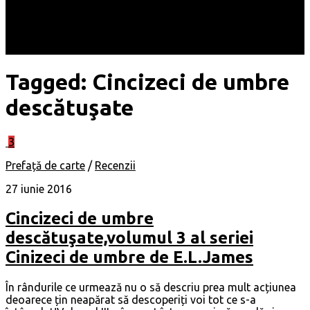
Locuri
Muzică/ Artiști
Evenimente
Contact
Tagged:
Cincizeci de umbre
descătuşate
3
Prefață de carte
/
Recenzii
27 iunie 2016
Cincizeci de umbre
descătuşate,volumul 3 al seriei
Cinizeci de umbre de E.L.James
În rândurile ce urmează nu o să descriu prea mult acțiunea
deoarece țin neapărat să descoperiți voi tot ce s-a