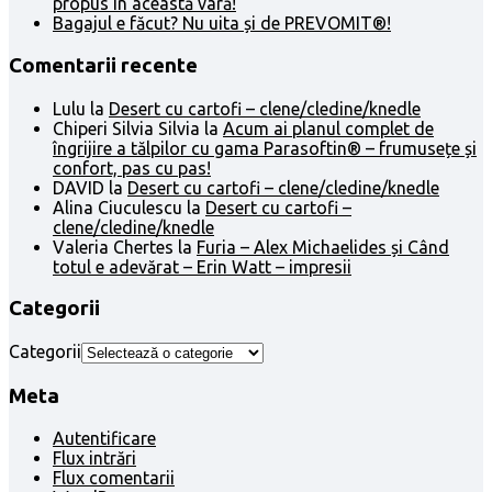
propus în această vară!
Bagajul e făcut? Nu uita și de PREVOMIT®!
Comentarii recente
Lulu
la
Desert cu cartofi – clene/cledine/knedle
Chiperi Silvia Silvia
la
Acum ai planul complet de
îngrijire a tălpilor cu gama Parasoftin® – frumusețe și
confort, pas cu pas!
DAVID
la
Desert cu cartofi – clene/cledine/knedle
Alina Ciuculescu
la
Desert cu cartofi –
clene/cledine/knedle
Valeria Chertes
la
Furia – Alex Michaelides și Când
totul e adevărat – Erin Watt – impresii
Categorii
Categorii
Meta
Autentificare
Flux intrări
Flux comentarii