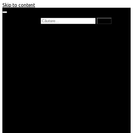
Skip to content
Caută după:
Prefață de carte
Recenzii
Recenzii cărți copii
Nou în bibliotecă
Poezii
Interviuri
Cartea lunii
Tag-uri și Top-uri
Mămici și Copilași
Joburi
Beauty / Fashion
Rețete
Altele
Home/Deco
SuperBlog
Guest post
Impresii
Filme
Produse