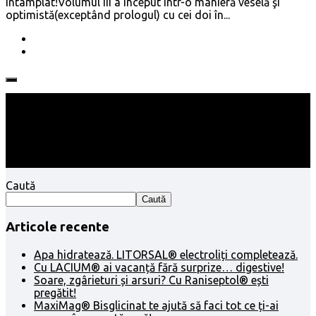
întâmplat!Volumul III a început într-o manieră veselă şi
optimistă(exceptând prologul) cu cei doi în...
Follow:
Caută
Caută
Articole recente
Apa hidratează. LITORSAL® electroliți completează.
Cu LACIUM® ai vacanță fără surprize… digestive!
Soare, zgârieturi și arsuri? Cu Raniseptol® ești
pregătit!
MaxiMag® Bisglicinat te ajută să faci tot ce ți-ai