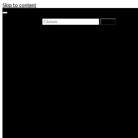
Skip to content
Caută după:
Prefață de carte
Recenzii
Recenzii cărți copii
Nou în bibliotecă
Poezii
Interviuri
Cartea lunii
Tag-uri și Top-uri
Mămici și Copilași
Joburi
Beauty / Fashion
Rețete
Altele
Home/Deco
SuperBlog
Guest post
Impresii
Filme
Produse