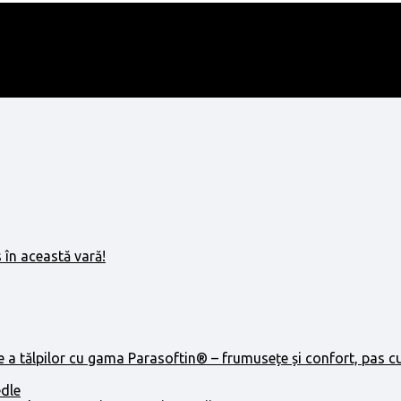
 în această vară!
e a tălpilor cu gama Parasoftin® – frumusețe și confort, pas c
edle