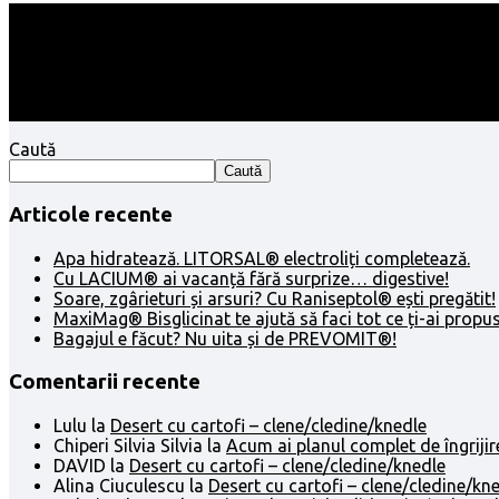
Follow:
Caută
Caută
Articole recente
Apa hidratează. LITORSAL® electroliți completează.
Cu LACIUM® ai vacanță fără surprize… digestive!
Soare, zgârieturi și arsuri? Cu Raniseptol® ești pregătit!
MaxiMag® Bisglicinat te ajută să faci tot ce ți-ai propus
Bagajul e făcut? Nu uita și de PREVOMIT®!
Comentarii recente
Lulu
la
Desert cu cartofi – clene/cledine/knedle
Chiperi Silvia Silvia
la
Acum ai planul complet de îngrijir
DAVID
la
Desert cu cartofi – clene/cledine/knedle
Alina Ciuculescu
la
Desert cu cartofi – clene/cledine/kn