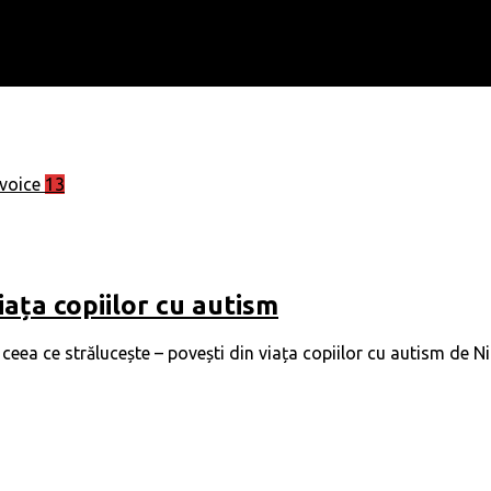
13
iața copiilor cu autism
eea ce strălucește – povești din viața copiilor cu autism de N