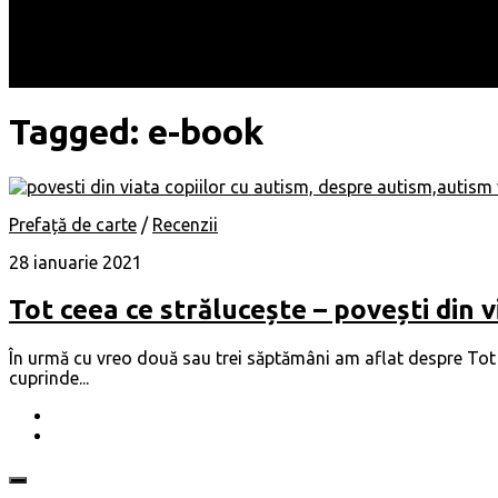
Locuri
Muzică/ Artiști
Evenimente
Contact
Tagged:
e-book
Prefață de carte
/
Recenzii
28 ianuarie 2021
Tot ceea ce strălucește – povești din v
În urmă cu vreo două sau trei săptămâni am aflat despre Tot c
cuprinde...