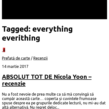
Locuri
Muzică/ Artiști
Evenimente
Contact
Tagged:
everything
everithing
4
Prefață de carte
/
Recenzii
14 martie 2017
ABSOLUT TOT DE Nicola Yoon –
recenzie
Nu a fost nevoie de prea multe ca să mă convingă să
cumpăr această carte… coperta și cuvintele frumoase
spuse despre ea pe grupurile dedicate lecturii, nu mi-au dat
altă alternativă. Nu regret deloc...