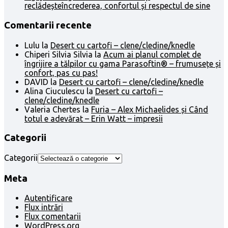
reclădeșteîncrederea, confortul și respectul de sine
Comentarii recente
Lulu
la
Desert cu cartofi – clene/cledine/knedle
Chiperi Silvia Silvia
la
Acum ai planul complet de
îngrijire a tălpilor cu gama Parasoftin® – frumusețe și
confort, pas cu pas!
DAVID
la
Desert cu cartofi – clene/cledine/knedle
Alina Ciuculescu
la
Desert cu cartofi –
clene/cledine/knedle
Valeria Chertes
la
Furia – Alex Michaelides și Când
totul e adevărat – Erin Watt – impresii
Categorii
Categorii
Meta
Autentificare
Flux intrări
Flux comentarii
WordPress.org