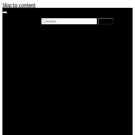
Skip to content
Caută după:
Prefață de carte
Recenzii
Recenzii cărți copii
Nou în bibliotecă
Poezii
Interviuri
Cartea lunii
Tag-uri și Top-uri
Mămici și Copilași
Joburi
Beauty / Fashion
Rețete
Altele
Home/Deco
SuperBlog
Guest post
Impresii
Filme
Produse