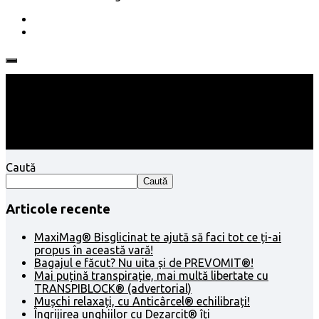
Follow:
Caută
Caută
Articole recente
MaxiMag® Bisglicinat te ajută să faci tot ce ți-ai
propus în această vară!
Bagajul e făcut? Nu uita și de PREVOMIT®!
Mai puțină transpirație, mai multă libertate cu
TRANSPIBLOCK® (advertorial)
Mușchi relaxați, cu Anticârcel® echilibrați!
Îngrijirea unghiilor cu Dezarcit® îți