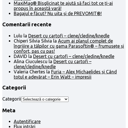
MaxiMag® Bisglicinat te ajută să faci tot ce ți-ai
propus în această vară!
Bagajul e făcut? Nu uita și de PREVOMIT®!
Comentarii recente
Lulu
la
Desert cu cartofi – clene/cledine/knedle
Chiperi Silvia Silvia
la
Acum ai planul complet de
îngrijire a tălpilor cu gama Parasoftin® – frumusețe și
confort, pas cu pas!
DAVID
la
Desert cu cartofi – clene/cledine/knedle
Alina Ciuculescu
la
Desert cu cartofi –
clene/cledine/knedle
Valeria Chertes
la
Furia – Alex Michaelides și Când
totul e adevărat – Erin Watt – impresii
Categorii
Categorii
Meta
Autentificare
Flux intrări