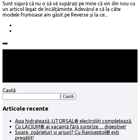
Sunt sigură că nu o să vă supărați pe mine că vin din nou cu
un articol legat de încălțăminte. Adevărul e că la câte
modele frumoase am găsit pe Reverse și la ce...
Follow:
Caută
Caută
Articole recente
Apa hidratează. LITORSAL® electroliți completează.
Cu LACIUM® ai vacanță fără surprize… digestive!
Soare, zgârieturi și arsuri? Cu Raniseptol® ești
pregătit!