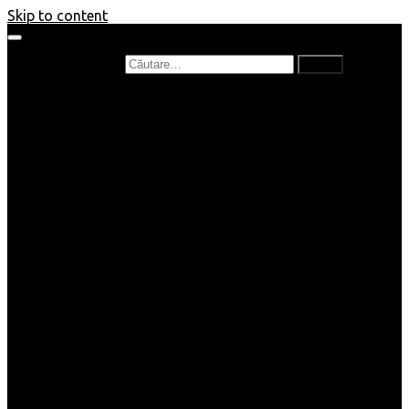
Skip to content
Caută după:
Prefață de carte
Recenzii
Recenzii cărți copii
Nou în bibliotecă
Poezii
Interviuri
Cartea lunii
Tag-uri și Top-uri
Mămici și Copilași
Joburi
Beauty / Fashion
Rețete
Altele
Home/Deco
SuperBlog
Guest post
Impresii
Filme
Produse