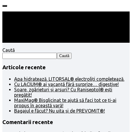
Follow:
Caută
Caută
Articole recente
Apa hidratează. LITORSAL® electroliți completează.
Cu LACIUM® ai vacanță fără surprize… digestive!
Soare, zgârieturi și arsuri? Cu Raniseptol® ești
pregătit!
MaxiMag® Bisglicinat te ajută să faci tot ce ți-ai
propus în această vară!
Bagajul e făcut? Nu uita și de PREVOMIT®!
Comentarii recente