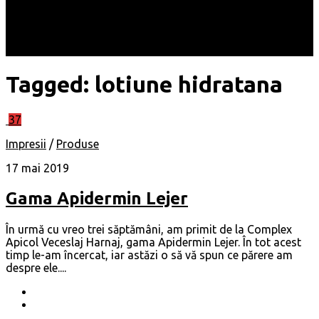
Locuri
Muzică/ Artiști
Evenimente
Contact
Tagged:
lotiune hidratana
37
Impresii
/
Produse
17 mai 2019
Gama Apidermin Lejer
În urmă cu vreo trei săptămâni, am primit de la Complex
Apicol Veceslaj Harnaj, gama Apidermin Lejer. În tot acest
timp le-am încercat, iar astăzi o să vă spun ce părere am
despre ele....