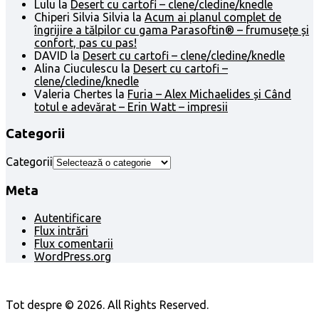
Lulu
la
Desert cu cartofi – clene/cledine/knedle
Chiperi Silvia Silvia
la
Acum ai planul complet de
îngrijire a tălpilor cu gama Parasoftin® – frumusețe și
confort, pas cu pas!
DAVID
la
Desert cu cartofi – clene/cledine/knedle
Alina Ciuculescu
la
Desert cu cartofi –
clene/cledine/knedle
Valeria Chertes
la
Furia – Alex Michaelides și Când
totul e adevărat – Erin Watt – impresii
Categorii
Categorii
Meta
Autentificare
Flux intrări
Flux comentarii
WordPress.org
Tot despre © 2026. All Rights Reserved.