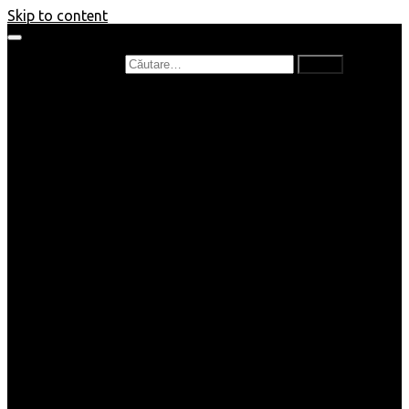
Skip to content
Caută după:
Prefață de carte
Recenzii
Recenzii cărți copii
Nou în bibliotecă
Poezii
Interviuri
Cartea lunii
Tag-uri și Top-uri
Mămici și Copilași
Joburi
Beauty / Fashion
Rețete
Altele
Home/Deco
SuperBlog
Guest post
Impresii
Filme
Produse