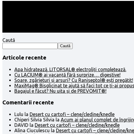
Follow:
Caută
Caută
Articole recente
Apa hidratează. LITORSAL® electroliți completează.
Cu LACIUM® ai vacanță fără surprize… digestive!
Soare, zgârieturi și arsuri? Cu Raniseptol® ești pregătit!
MaxiMag® Bisglicinat te ajută să faci tot ce ți-ai propus
Bagajul e făcut? Nu uita și de PREVOMIT®!
Comentarii recente
Lulu
la
Desert cu cartofi – clene/cledine/knedle
Chiperi Silvia Silvia
la
Acum ai planul complet de îngrijir
DAVID
la
Desert cu cartofi – clene/cledine/knedle
Alina Ciuculescu
la
Desert cu cartofi – clene/cledine/kn