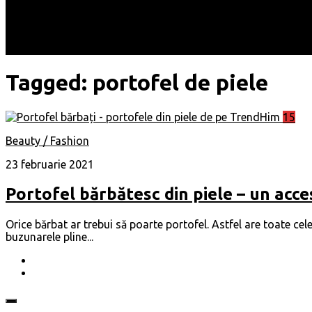
Locuri
Muzică/ Artiști
Evenimente
Contact
Tagged:
portofel de piele
15
Beauty / Fashion
23 februarie 2021
Portofel bărbătesc din piele – un acc
Orice bărbat ar trebui să poarte portofel. Astfel are toate ce
buzunarele pline...