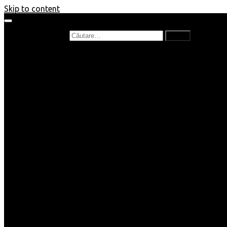
Skip to content
Caută după:
Prefață de carte
Recenzii
Recenzii cărți copii
Nou în bibliotecă
Poezii
Interviuri
Cartea lunii
Tag-uri și Top-uri
Mămici și Copilași
Joburi
Beauty / Fashion
Rețete
Altele
Home/Deco
SuperBlog
Guest post
Impresii
Filme
Produse