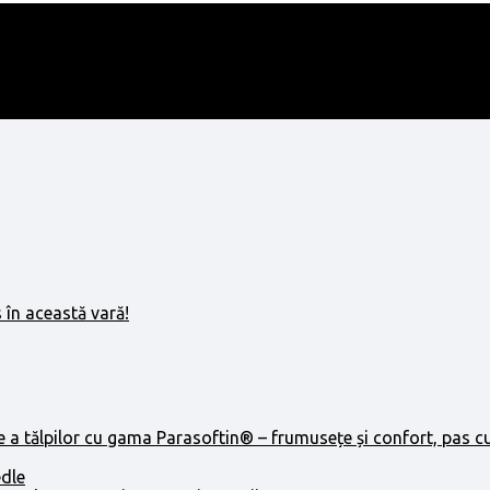
 în această vară!
e a tălpilor cu gama Parasoftin® – frumusețe și confort, pas c
edle