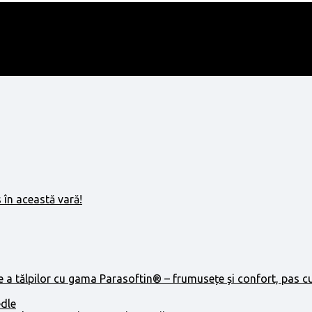
 în această vară!
e a tălpilor cu gama Parasoftin® – frumusețe și confort, pas c
edle