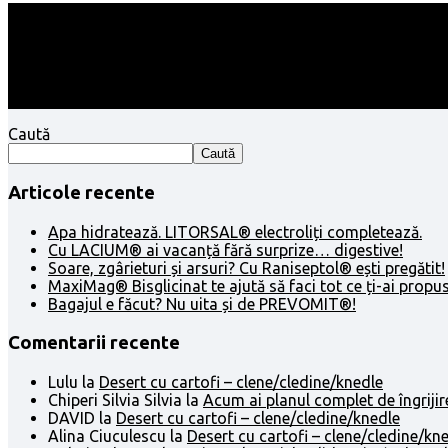
Follow:
Caută
Caută
Articole recente
Apa hidratează. LITORSAL® electroliți completează.
Cu LACIUM® ai vacanță fără surprize… digestive!
Soare, zgârieturi și arsuri? Cu Raniseptol® ești pregătit!
MaxiMag® Bisglicinat te ajută să faci tot ce ți-ai propus
Bagajul e făcut? Nu uita și de PREVOMIT®!
Comentarii recente
Lulu
la
Desert cu cartofi – clene/cledine/knedle
Chiperi Silvia Silvia
la
Acum ai planul complet de îngrijir
DAVID
la
Desert cu cartofi – clene/cledine/knedle
Alina Ciuculescu
la
Desert cu cartofi – clene/cledine/kn