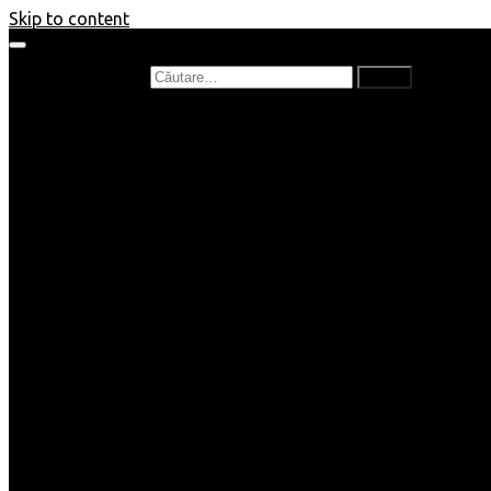
Skip to content
Caută după:
Prefață de carte
Recenzii
Recenzii cărți copii
Nou în bibliotecă
Poezii
Interviuri
Cartea lunii
Tag-uri și Top-uri
Mămici și Copilași
Joburi
Beauty / Fashion
Rețete
Altele
Home/Deco
SuperBlog
Guest post
Impresii
Filme
Produse