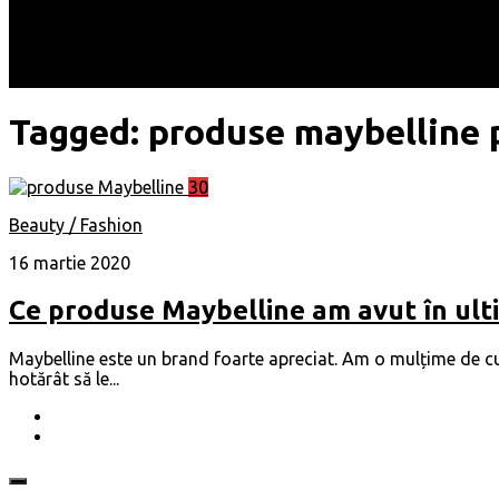
Locuri
Muzică/ Artiști
Evenimente
Contact
Tagged:
produse maybelline 
30
Beauty / Fashion
16 martie 2020
Ce produse Maybelline am avut în ul
Maybelline este un brand foarte apreciat. Am o mulțime de cu
hotărât să le...