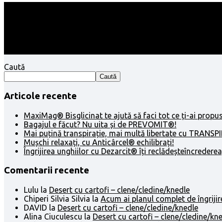
Follow:
Caută
Caută
Articole recente
MaxiMag® Bisglicinat te ajută să faci tot ce ți-ai propus
Bagajul e făcut? Nu uita și de PREVOMIT®!
Mai puțină transpirație, mai multă libertate cu TRANSP
Mușchi relaxați, cu Anticârcel® echilibrați!
Îngrijirea unghiilor cu Dezarcit® îți reclădeșteîncrederea
Comentarii recente
Lulu
la
Desert cu cartofi – clene/cledine/knedle
Chiperi Silvia Silvia
la
Acum ai planul complet de îngrijir
DAVID
la
Desert cu cartofi – clene/cledine/knedle
Alina Ciuculescu
la
Desert cu cartofi – clene/cledine/kn