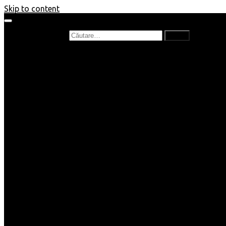
Skip to content
Caută după:
Prefață de carte
Recenzii
Recenzii cărți copii
Nou în bibliotecă
Poezii
Interviuri
Cartea lunii
Tag-uri și Top-uri
Mămici și Copilași
Joburi
Beauty / Fashion
Rețete
Altele
Home/Deco
SuperBlog
Guest post
Impresii
Filme
Produse