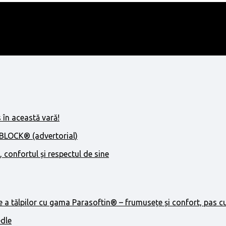
 în această vară!
IBLOCK® (advertorial)
, confortul și respectul de sine
e a tălpilor cu gama Parasoftin® – frumusețe și confort, pas c
edle