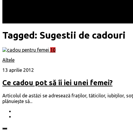
Locuri
Muzică/ Artiști
Evenimente
Contact
Tagged:
Sugestii de cadouri
10
Altele
13 aprilie 2012
Ce cadou pot să îi iei unei femei?
Articolul de astăzi se adresează fraților, tăticilor, iubiților, so
plănuiește să...