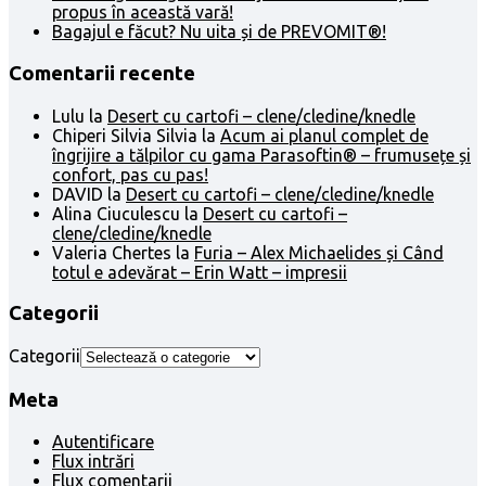
propus în această vară!
Bagajul e făcut? Nu uita și de PREVOMIT®!
Comentarii recente
Lulu
la
Desert cu cartofi – clene/cledine/knedle
Chiperi Silvia Silvia
la
Acum ai planul complet de
îngrijire a tălpilor cu gama Parasoftin® – frumusețe și
confort, pas cu pas!
DAVID
la
Desert cu cartofi – clene/cledine/knedle
Alina Ciuculescu
la
Desert cu cartofi –
clene/cledine/knedle
Valeria Chertes
la
Furia – Alex Michaelides și Când
totul e adevărat – Erin Watt – impresii
Categorii
Categorii
Meta
Autentificare
Flux intrări
Flux comentarii