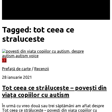
Locuri
Muzică/ Artiști
Evenimente
Contact
Tagged:
tot ceea ce
straluceste
13
Prefață de carte
/
Recenzii
28 ianuarie 2021
Tot ceea ce strălucește – povești din
viața copiilor cu autism
În urmă cu vreo două sau trei săptămâni am aflat despre
Tot ceea ce strălucește – povești din viața copiilor cu