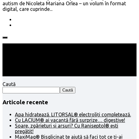
autism de Nicoleta Mariana Orlea – un volum în format
digital, care cuprinde...
Follow:
Caută
Caută
Articole recente
Apa hidratează. LITORSAL® electroliți completează.
Cu LACIUM® ai vacanță fără surprize… digestive!
Soare, zgârieturi și arsuri? Cu Raniseptol® ești
pregătit!
MaxiMag® Bisglicinat te ajută să faci tot ce ți-ai