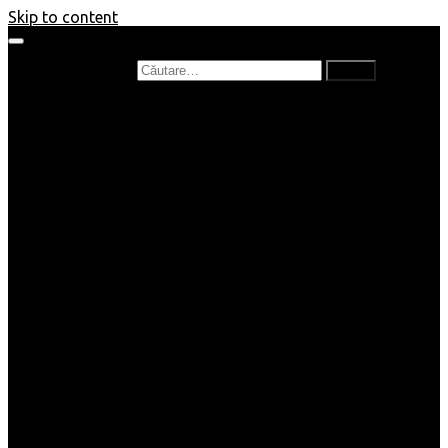
Skip to content
Caută după:
Prefață de carte
Recenzii
Recenzii cărți copii
Nou în bibliotecă
Poezii
Interviuri
Cartea lunii
Tag-uri și Top-uri
Mămici și Copilași
Joburi
Beauty / Fashion
Rețete
Altele
Home/Deco
SuperBlog
Guest post
Impresii
Filme
Produse