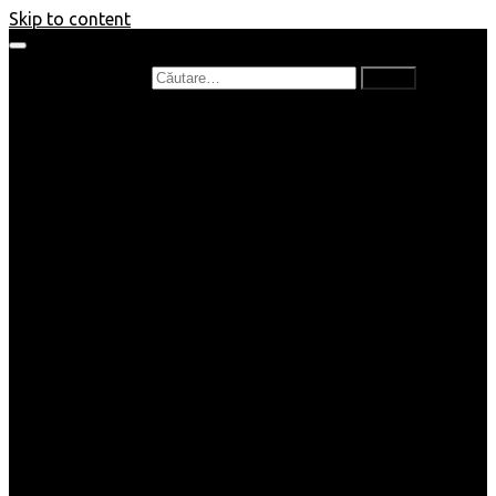
Skip to content
Caută după:
Prefață de carte
Recenzii
Recenzii cărți copii
Nou în bibliotecă
Poezii
Interviuri
Cartea lunii
Tag-uri și Top-uri
Mămici și Copilași
Joburi
Beauty / Fashion
Rețete
Altele
Home/Deco
SuperBlog
Guest post
Impresii
Filme
Produse