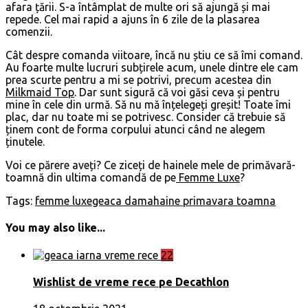
afara țării. S-a întâmplat de multe ori să ajungă și mai
repede. Cel mai rapid a ajuns în 6 zile de la plasarea
comenzii.
Cât despre comanda viitoare, încă nu știu ce să îmi comand.
Au foarte multe lucruri subțirele acum, unele dintre ele cam
prea scurte pentru a mi se potrivi, precum acestea din
Milkmaid Top
. Dar sunt sigură că voi găsi ceva și pentru
mine în cele din urmă. Să nu mă înțelegeți greșit! Toate îmi
plac, dar nu toate mi se potrivesc. Consider că trebuie să
ținem cont de forma corpului atunci când ne alegem
ținutele.
Voi ce părere aveți? Ce ziceți de hainele mele de primăvară-
toamnă din ultima comandă de pe
Femme Luxe
?
Tags:
femme luxe
geaca dama
haine primavara toamna
You may also like...
22
Wishlist de vreme rece pe Decathlon