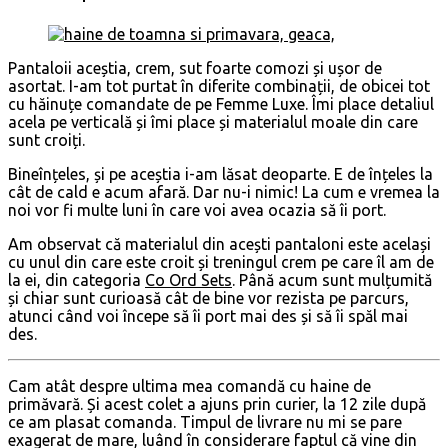
Pantaloii aceștia, crem, sut foarte comozi și ușor de
asortat. I-am tot purtat în diferite combinații, de obicei tot
cu hăinuțe comandate de pe Femme Luxe. Îmi place detaliul
acela pe verticală și îmi place și materialul moale din care
sunt croiți.
Bineînțeles, și pe aceștia i-am lăsat deoparte. E de înțeles la
cât de cald e acum afară. Dar nu-i nimic! La cum e vremea la
noi vor fi multe luni în care voi avea ocazia să îi port.
Am observat că materialul din acești pantaloni este același
cu unul din care este croit și treningul crem pe care îl am de
la ei, din categoria
Co Ord Sets
. Până acum sunt mulțumită
și chiar sunt curioasă cât de bine vor rezista pe parcurs,
atunci când voi începe să îi port mai des și să îi spăl mai
des.
Cam atât despre ultima mea comandă cu haine de
primăvară. Și acest colet a ajuns prin curier, la 12 zile după
ce am plasat comanda. Timpul de livrare nu mi se pare
exagerat de mare, luând în considerare faptul că vine din