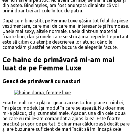
din astea. Bineînțeles, am fost anunțată dinainte că voi
primi doar trei articole în loc de patru.
După cum bine știți, pe Femme Luxe găsim tot felul de piese
vestimentare, care mai de care mai interesante și frumoase.
Unele mai sexy, altele normale, unele dintr-un material
foarte bun, dar și unele care se strică mai repede. Important
este să citim cu atenție descrierea lor atunci când le
comandăm și astfel ne vom bucura de alegerile făcute.
Ce haine de primăvară mi-am mai
luat de pe Femme Luxe
Geacă de primăvară cu nasturi
Foarte mult mi-a plăcut geaca aceasta. Îmi place croiul ei,
îmi place modelul și modul în care se așează. Nu doar mie
mi-a plăcut, ci și cumnatei mele. Așadar, una din cele două
pe care eu mi le-am comandat a ajuns la ea. Este foarte
practică și ușor de purtat. E chiar mai călduroasă decât pare
și are buzunare suficient de mari încât să îmi încapă cele