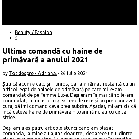
Locuri
Muzică/ Artiști
Evenimente
Contact
Beauty / Fashion
5
Ultima comandă cu haine de
primăvară a anului 2021
by
Tot despre - Adriana.
·
26 iulie 2021
Știu că acum e cald și frumos, dar am rămas restantă cu un
articol legat de hainele de primăvară pe care mi le-am
comandat de pe Femme Luxe. Deși eram în mai când le-am
comandat, la noi era încă extrem de rece și nu prea am avut
curaj să îmi comand ceva prea subțire. Așadar, mi-am zis că
încă câteva haine de primăvară – toamnă nu au cu ce să
strice.
Deși am ales patru articole atunci când am plasat
comanda, la mine au ajuns doar trei, deoarece unul dintre
ele nu mai era pe stoc. Nu avem ce face, se mai întâmplă și