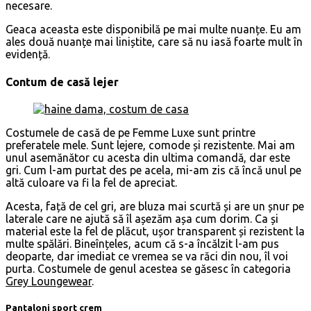
necesare.
Geaca aceasta este disponibilă pe mai multe nuanțe. Eu am
ales două nuanțe mai liniștite, care să nu iasă foarte mult în
evidență.
Contum de casă lejer
Costumele de casă de pe Femme Luxe sunt printre
preferatele mele. Sunt lejere, comode și rezistente. Mai am
unul asemănător cu acesta din ultima comandă, dar este
gri. Cum l-am purtat des pe acela, mi-am zis că încă unul pe
altă culoare va fi la fel de apreciat.
Acesta, față de cel gri, are bluza mai scurtă și are un șnur pe
laterale care ne ajută să îl așezăm așa cum dorim. Ca și
material este la fel de plăcut, ușor transparent și rezistent la
multe spălări. Bineînțeles, acum că s-a încălzit l-am pus
deoparte, dar imediat ce vremea se va răci din nou, îl voi
purta. Costumele de genul acestea se găsesc în categoria
Grey Loungewear
.
Pantaloni sport crem