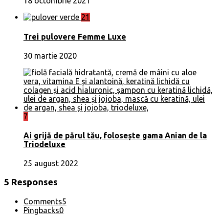
18 octombrie 2021
21
Trei pulovere Femme Luxe
30 martie 2020
7
Ai grijă de părul tău, folosește gama Anian de la
Triodeluxe
25 august 2022
5 Responses
Comments
5
Pingbacks
0