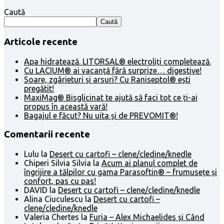
Caută
Caută
Articole recente
Apa hidratează. LITORSAL® electroliți completează.
Cu LACIUM® ai vacanță fără surprize… digestive!
Soare, zgârieturi și arsuri? Cu Raniseptol® ești
pregătit!
MaxiMag® Bisglicinat te ajută să faci tot ce ți-ai
propus în această vară!
Bagajul e făcut? Nu uita și de PREVOMIT®!
Comentarii recente
Lulu
la
Desert cu cartofi – clene/cledine/knedle
Chiperi Silvia Silvia
la
Acum ai planul complet de
îngrijire a tălpilor cu gama Parasoftin® – frumusețe și
confort, pas cu pas!
DAVID
la
Desert cu cartofi – clene/cledine/knedle
Alina Ciuculescu
la
Desert cu cartofi –
clene/cledine/knedle
Valeria Chertes
la
Furia – Alex Michaelides și Când