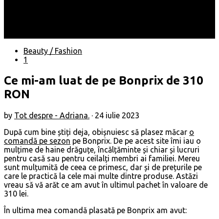
Locuri
Muzică/ Artiști
Evenimente
Contact
Beauty / Fashion
1
Ce mi-am luat de pe Bonprix de 310
RON
by
Tot despre - Adriana.
·
24 iulie 2023
După cum bine știți deja, obișnuiesc să plasez măcar
o
comandă pe sezon
pe Bonprix. De pe acest site îmi iau o
mulțime de haine drăguțe, încălțăminte și chiar și lucruri
pentru casă sau pentru ceilalți membri ai familiei. Mereu
sunt mulțumită de ceea ce primesc, dar și de prețurile pe
care le practică la cele mai multe dintre produse. Astăzi
vreau să vă arăt ce am avut în ultimul pachet în valoare de
310 lei.
În ultima mea comandă plasată pe Bonprix am avut: