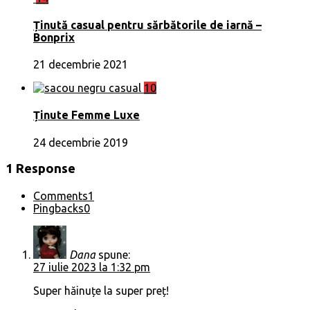
Ținută casual pentru sărbătorile de iarnă –
Bonprix
21 decembrie 2021
10
Ținute Femme Luxe
24 decembrie 2019
1 Response
Comments
1
Pingbacks
0
Dana
spune:
27 iulie 2023 la 1:32 pm
Super hăinuțe la super preț!