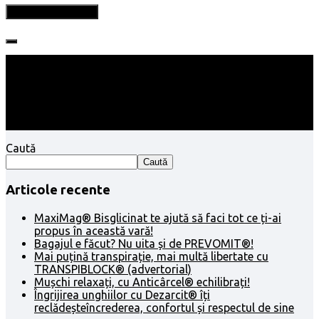
Follow:
Caută
Caută
Articole recente
MaxiMag® Bisglicinat te ajută să faci tot ce ți-ai
propus în această vară!
Bagajul e făcut? Nu uita și de PREVOMIT®!
Mai puțină transpirație, mai multă libertate cu
TRANSPIBLOCK® (advertorial)
Mușchi relaxați, cu Anticârcel® echilibrați!
Îngrijirea unghiilor cu Dezarcit® îți
reclădeșteîncrederea, confortul și respectul de sine