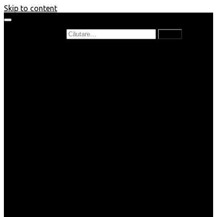
Skip to content
Caută după:
Prefață de carte
Recenzii
Recenzii cărți copii
Nou în bibliotecă
Poezii
Interviuri
Cartea lunii
Tag-uri și Top-uri
Mămici și Copilași
Joburi
Beauty / Fashion
Rețete
Altele
Home/Deco
SuperBlog
Guest post
Impresii
Filme
Produse