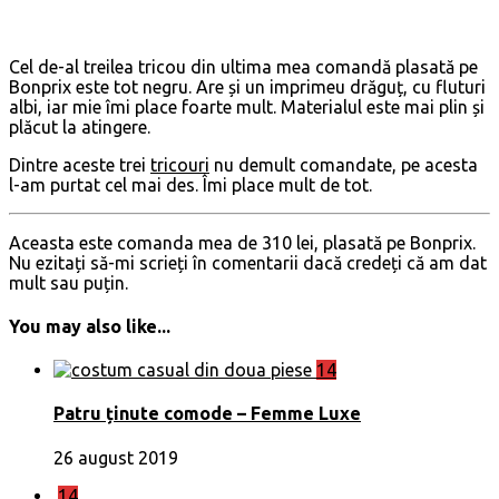
Cel de-al treilea tricou din ultima mea comandă plasată pe
Bonprix este tot negru. Are și un imprimeu drăguț, cu fluturi
albi, iar mie îmi place foarte mult. Materialul este mai plin și
plăcut la atingere.
Dintre aceste trei
tricouri
nu demult comandate, pe acesta
l-am purtat cel mai des. Îmi place mult de tot.
Aceasta este comanda mea de 310 lei, plasată pe Bonprix.
Nu ezitați să-mi scrieți în comentarii dacă credeți că am dat
mult sau puțin.
You may also like...
14
Patru ținute comode – Femme Luxe
26 august 2019
14