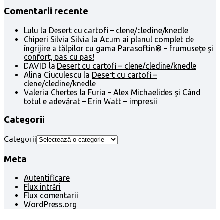
Comentarii recente
Lulu
la
Desert cu cartofi – clene/cledine/knedle
Chiperi Silvia Silvia
la
Acum ai planul complet de
îngrijire a tălpilor cu gama Parasoftin® – frumusețe și
confort, pas cu pas!
DAVID
la
Desert cu cartofi – clene/cledine/knedle
Alina Ciuculescu
la
Desert cu cartofi –
clene/cledine/knedle
Valeria Chertes
la
Furia – Alex Michaelides și Când
totul e adevărat – Erin Watt – impresii
Categorii
Categorii
Meta
Autentificare
Flux intrări
Flux comentarii
WordPress.org