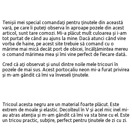
Tenișii mei special comandați pentru ținutele din această
vară, pe care îi puteți observa în aproape pozele din acest
articol, sunt tare comozi. Mi-a plăcut mult culoarea și i-am
tot purtat de când au ajuns la mine. Dacă atunci când vine
vorba de haine, pe acest site trebuie să comand cu o
mărime mai mică decât port de obicei, încălțămintea mereu
o comand mărimea mea și îmi vine perfect de fiecare dată..
Cred că ați observat și unul dintre noile mele tricouri în
pozele de mai sus. Acest portocaliu neon mi-a furat privirea
și m-am gândit că îmi va înveseli ținutele.
Tricoul acesta negru are un material foarte plăcut. Este
extrem de moale și elastic. Decolteul în V și acel mic inel mi-
au atras atenția și m-am gândit că îmi va sta bine cu el. Este
un tricou practic, subțire, perfect pentru ținutele de zi cu zi.