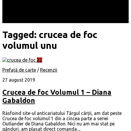
Locuri
Muzică/ Artiști
Evenimente
Contact
Tagged:
crucea de foc
volumul unu
22
Prefață de carte
/
Recenzii
27 august 2019
Crucea de foc Volumul 1 – Diana
Gabaldon
Răsfoind site-ul anticariatului Târgul cărții, am dat peste
Crucea de foc volumul 1 din a cincea parte a seriei
Outlander de Diana Gabaldon. Nici nu am mai stat pe
gânduri, am plasat direct comanda....