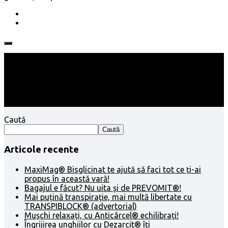
Follow:
Caută
Caută
Articole recente
MaxiMag® Bisglicinat te ajută să faci tot ce ți-ai
propus în această vară!
Bagajul e făcut? Nu uita și de PREVOMIT®!
Mai puțină transpirație, mai multă libertate cu
TRANSPIBLOCK® (advertorial)
Mușchi relaxați, cu Anticârcel® echilibrați!
Îngrijirea unghiilor cu Dezarcit® îți