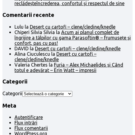
reclădeșteîncrederea, confortul și respectul de sine
Comentarii recente
Lulu
la
Desert cu cartofi – clene/cledine/knedle
Chiperi Silvia Silvia
la
Acum ai planul complet de
îngrijire a tălpilor cu gama Parasoftin® – frumusețe și
confort, pas cu pas!
DAVID
la
Desert cu cartofi – clene/cledine/knedle
Alina Ciuculescu
la
Desert cu cartofi –
clene/cledine/knedle
Valeria Chertes
la
Furia – Alex Michaelides și Când
totul e adevărat – Erin Watt – impresii
Categorii
Categorii
Meta
Autentificare
Flux intrări
Flux comentarii
WordPress.org