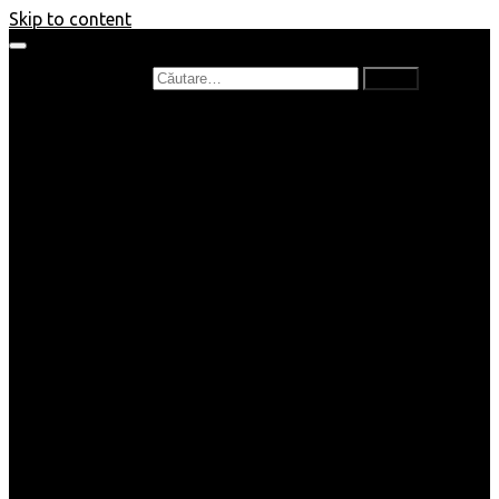
Skip to content
Caută după:
Prefață de carte
Recenzii
Recenzii cărți copii
Nou în bibliotecă
Poezii
Interviuri
Cartea lunii
Tag-uri și Top-uri
Mămici și Copilași
Joburi
Beauty / Fashion
Rețete
Altele
Home/Deco
SuperBlog
Guest post
Impresii
Filme
Produse