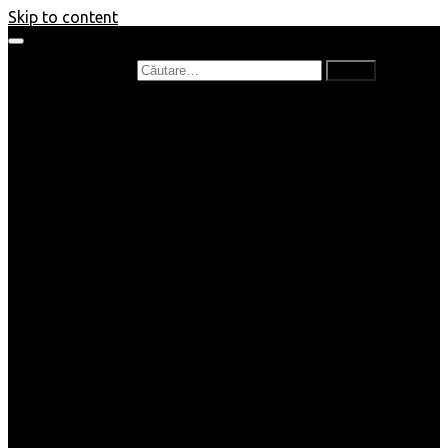
Skip to content
Caută după:
Prefață de carte
Recenzii
Recenzii cărți copii
Nou în bibliotecă
Poezii
Interviuri
Cartea lunii
Tag-uri și Top-uri
Mămici și Copilași
Joburi
Beauty / Fashion
Rețete
Altele
Home/Deco
SuperBlog
Guest post
Impresii
Filme
Produse