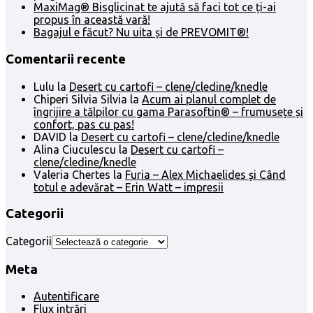
MaxiMag® Bisglicinat te ajută să faci tot ce ți-ai
propus în această vară!
Bagajul e făcut? Nu uita și de PREVOMIT®!
Comentarii recente
Lulu
la
Desert cu cartofi – clene/cledine/knedle
Chiperi Silvia Silvia
la
Acum ai planul complet de
îngrijire a tălpilor cu gama Parasoftin® – frumusețe și
confort, pas cu pas!
DAVID
la
Desert cu cartofi – clene/cledine/knedle
Alina Ciuculescu
la
Desert cu cartofi –
clene/cledine/knedle
Valeria Chertes
la
Furia – Alex Michaelides și Când
totul e adevărat – Erin Watt – impresii
Categorii
Categorii
Meta
Autentificare
Flux intrări