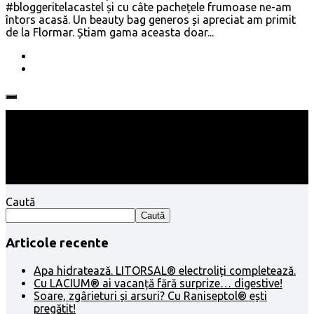
#bloggeritelacastel și cu câte pachețele frumoase ne-am
întors acasă. Un beauty bag generos și apreciat am primit
de la Flormar. Știam gama aceasta doar...
Follow:
Caută
Caută
Articole recente
Apa hidratează. LITORSAL® electroliți completează.
Cu LACIUM® ai vacanță fără surprize… digestive!
Soare, zgârieturi și arsuri? Cu Raniseptol® ești
pregătit!