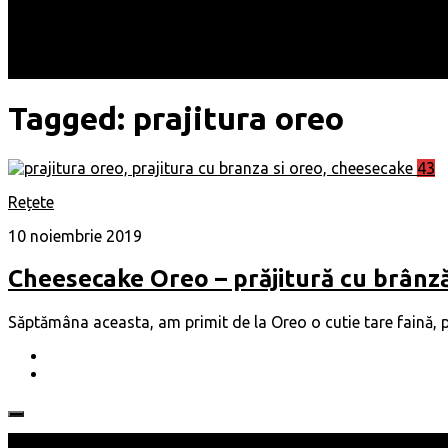
Locuri
Muzică/ Artiști
Evenimente
Contact
Tagged:
prajitura oreo
43
Rețete
10 noiembrie 2019
Cheesecake Oreo – prăjitură cu brânză
Săptămâna aceasta, am primit de la Oreo o cutie tare faină, p
Follow: