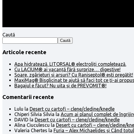
Caută
Caută
Articole recente
Apa hidratează. LITORSAL® electroliți completează.
Cu LACIUM® ai vacanță fără surprize… digestive!
Soare, zgârieturi și arsuri? Cu Raniseptol® ești pregătit!
MaxiMag® Bisglicinat te ajută să faci tot ce ți-ai propus
Bagajul e făcut? Nu uita și de PREVOMIT®!
Comentarii recente
Lulu
la
Desert cu cartofi – clene/cledine/knedle
Chiperi Silvia Silvia
la
Acum ai planul complet de îngrijir
DAVID
la
Desert cu cartofi – clene/cledine/knedle
Alina Ciuculescu
la
Desert cu cartofi – clene/cledine/kn
Valeria Chertes
la
Furia – Alex Michaelides și Când totul