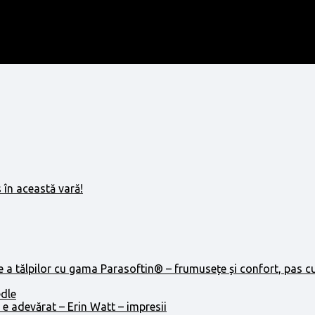
 în această vară!
e a tălpilor cu gama Parasoftin® – frumusețe și confort, pas c
edle
 e adevărat – Erin Watt – impresii