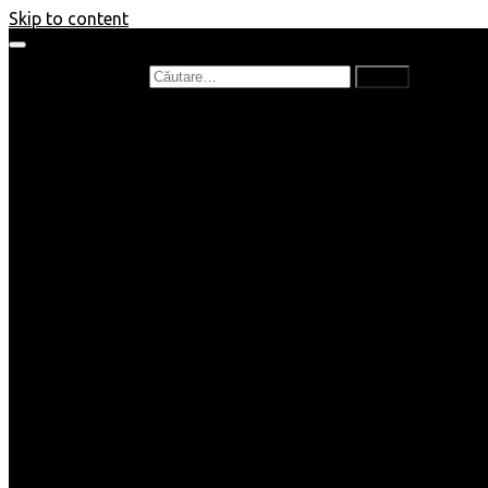
Skip to content
Caută după:
Prefață de carte
Recenzii
Recenzii cărți copii
Nou în bibliotecă
Poezii
Interviuri
Cartea lunii
Tag-uri și Top-uri
Mămici și Copilași
Joburi
Beauty / Fashion
Rețete
Altele
Home/Deco
SuperBlog
Guest post
Impresii
Filme
Produse