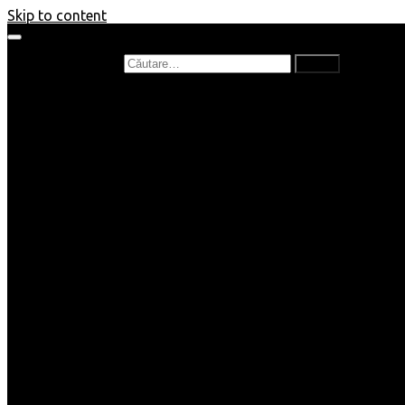
Skip to content
Caută după:
Prefață de carte
Recenzii
Recenzii cărți copii
Nou în bibliotecă
Poezii
Interviuri
Cartea lunii
Tag-uri și Top-uri
Mămici și Copilași
Joburi
Beauty / Fashion
Rețete
Altele
Home/Deco
SuperBlog
Guest post
Impresii
Filme
Produse