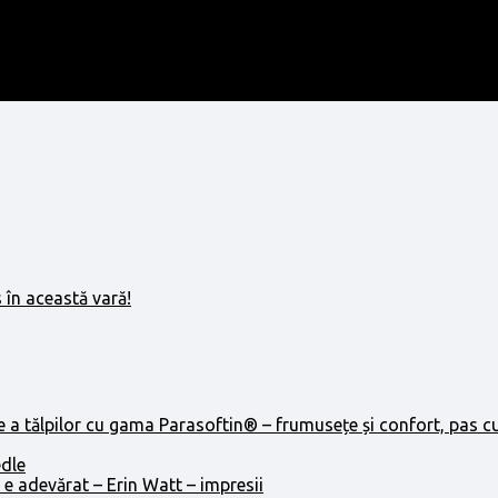
 în această vară!
e a tălpilor cu gama Parasoftin® – frumusețe și confort, pas c
edle
 e adevărat – Erin Watt – impresii