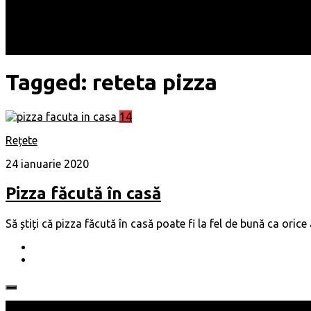
Locuri
Muzică/ Artiști
Evenimente
Contact
Tagged:
reteta pizza
14
Rețete
24 ianuarie 2020
Pizza făcută în casă
Să știți că pizza făcută în casă poate fi la fel de bună ca oric
Follow: