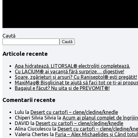
Caută
Caută
Articole recente
Apa hidratează. LITORSAL® electroliți completează.
Cu LACIUM® ai vacanță fără surprize… digestive!
Soare, zgârieturi și arsuri? Cu Raniseptol® ești pregătit!
MaxiMag® Bisglicinat te ajută să faci tot ce ți-ai propus
Bagajul e făcut? Nu uita și de PREVOMIT®!
Comentarii recente
Lulu
la
Desert cu cartofi – clene/cledine/knedle
Chiperi Silvia Silvia
la
Acum ai planul complet de îngrijir
DAVID
la
Desert cu cartofi – clene/cledine/knedle
Alina Ciuculescu
la
Desert cu cartofi – clene/cledine/kn
Valeria Chertes
la
Furia – Alex Michaelides și Când totul