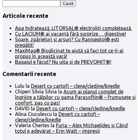
Caută
Articole recente
Apa hidratează. LITORSAL® electroliți completează.
Cu LACIUM® ai vacanță fără surprize… digestive!
Soare, zgârieturi și arsuri? Cu Raniseptol® ești
pregătit!
MaxiMag® Bisglicinat te ajută să faci tot ce ți-ai
propus în această vară!
Bagajul e făcut? Nu uita și de PREVOMIT®!
Comentarii recente
Lulu
la
Desert cu cartofi – clene/cledine/knedle
Chiperi Silvia Silvia
la
Acum ai planul complet de
îngrijire a tălpilor cu gama Parasoftin® – frumusețe și
confort, pas cu pas!
DAVID
la
Desert cu cartofi – clene/cledine/knedle
Alina Ciuculescu
la
Desert cu cartofi –
clene/cledine/knedle
Valeria Chertes
la
Furia – Alex Michaelides și Când
totul e adevărat – Erin Watt – impresii