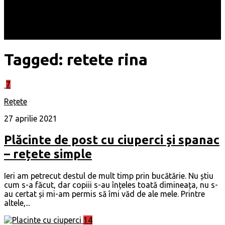
Locuri
Muzică/ Artiști
Evenimente
Contact
Tagged:
retete rina
7
Rețete
27 aprilie 2021
Plăcinte de post cu ciuperci și spanac
– rețete simple
Ieri am petrecut destul de mult timp prin bucătărie. Nu știu
cum s-a făcut, dar copiii s-au înțeles toată dimineața, nu s-
au certat și mi-am permis să îmi văd de ale mele. Printre
altele,...
14