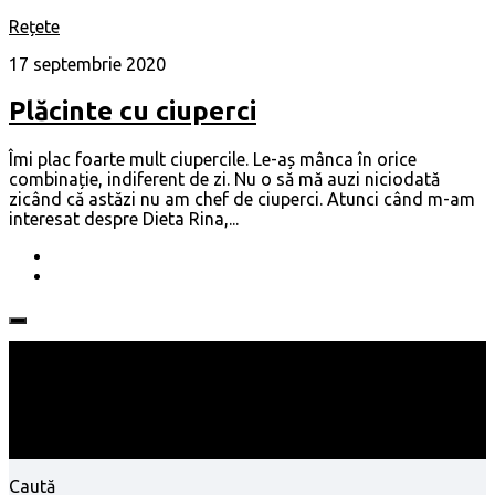
Rețete
17 septembrie 2020
Plăcinte cu ciuperci
Îmi plac foarte mult ciupercile. Le-aș mânca în orice
combinație, indiferent de zi. Nu o să mă auzi niciodată
zicând că astăzi nu am chef de ciuperci. Atunci când m-am
interesat despre Dieta Rina,...
Follow:
Caută