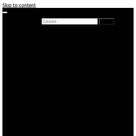
Skip to content
Caută după:
Prefață de carte
Recenzii
Recenzii cărți copii
Nou în bibliotecă
Poezii
Interviuri
Cartea lunii
Tag-uri și Top-uri
Mămici și Copilași
Joburi
Beauty / Fashion
Rețete
Altele
Home/Deco
SuperBlog
Guest post
Impresii
Filme
Produse