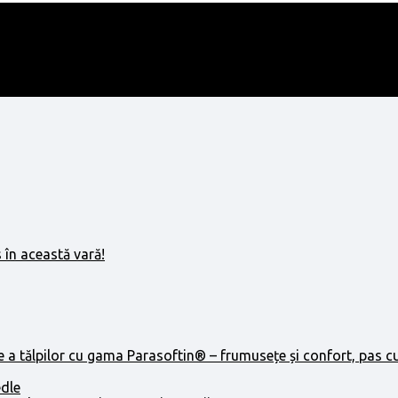
 în această vară!
e a tălpilor cu gama Parasoftin® – frumusețe și confort, pas c
edle