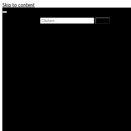
Skip to content
Caută după:
Prefață de carte
Recenzii
Recenzii cărți copii
Nou în bibliotecă
Poezii
Interviuri
Cartea lunii
Tag-uri și Top-uri
Mămici și Copilași
Joburi
Beauty / Fashion
Rețete
Altele
Home/Deco
SuperBlog
Guest post
Impresii
Filme
Produse