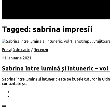
Locuri
Muzică/ Artiști
Evenimente
Contact
Tagged:
sabrina impresii
Prefață de carte
/
Recenzii
11 ianuarie 2021
Sabrina între lumină și întuneric – vol
Sabrina între lumină și întuneric este pe buzele tuturor în ulti
curiozitate și...