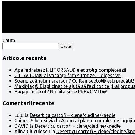
Follow:
Caută
Caută
Articole recente
Apa hidratează. LITORSAL® electroliți completează.
Cu LACIUM® ai vacanță fără surprize… digestive!
Soare, zgârieturi și arsuri? Cu Raniseptol® ești pregătit!
MaxiMag® Bisglicinat te ajută să faci tot ce ți-ai propus
Bagajul e făcut? Nu uita și de PREVOMIT®!
Comentarii recente
Lulu
la
Desert cu cartofi – clene/cledine/knedle
Chiperi Silvia Silvia
la
Acum ai planul complet de îngrijir
DAVID
la
Desert cu cartofi – clene/cledine/knedle
Alina Ciuculescu
la
Desert cu cartofi – clene/cledine/kn