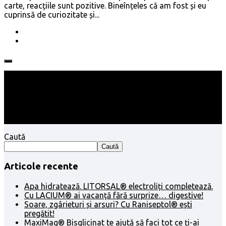
carte, reacțiile sunt pozitive. Bineînțeles că am fost și eu
cuprinsă de curiozitate și...
Follow:
Caută
Caută
Articole recente
Apa hidratează. LITORSAL® electroliți completează.
Cu LACIUM® ai vacanță fără surprize… digestive!
Soare, zgârieturi și arsuri? Cu Raniseptol® ești
pregătit!
MaxiMag® Bisglicinat te ajută să faci tot ce ți-ai