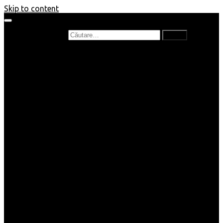
Skip to content
Caută după:
Prefață de carte
Recenzii
Recenzii cărți copii
Nou în bibliotecă
Poezii
Interviuri
Cartea lunii
Tag-uri și Top-uri
Mămici și Copilași
Joburi
Beauty / Fashion
Rețete
Altele
Home/Deco
SuperBlog
Guest post
Impresii
Filme
Produse