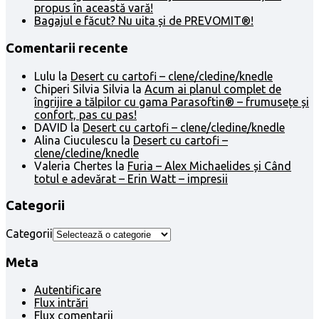
propus în această vară!
Bagajul e făcut? Nu uita și de PREVOMIT®!
Comentarii recente
Lulu
la
Desert cu cartofi – clene/cledine/knedle
Chiperi Silvia Silvia
la
Acum ai planul complet de
îngrijire a tălpilor cu gama Parasoftin® – frumusețe și
confort, pas cu pas!
DAVID
la
Desert cu cartofi – clene/cledine/knedle
Alina Ciuculescu
la
Desert cu cartofi –
clene/cledine/knedle
Valeria Chertes
la
Furia – Alex Michaelides și Când
totul e adevărat – Erin Watt – impresii
Categorii
Categorii
Meta
Autentificare
Flux intrări
Flux comentarii