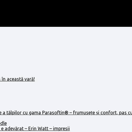
 în această vară!
e a tălpilor cu gama Parasoftin® – frumusețe și confort, pas c
edle
 e adevărat – Erin Watt – impresii