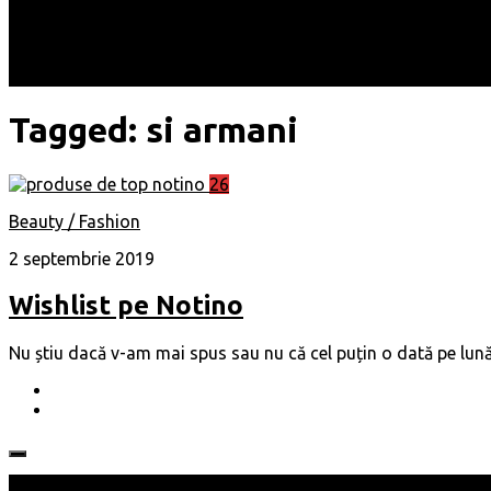
Locuri
Muzică/ Artiști
Evenimente
Contact
Tagged:
si armani
26
Beauty / Fashion
2 septembrie 2019
Wishlist pe Notino
Nu știu dacă v-am mai spus sau nu că cel puțin o dată pe lună 
Follow: