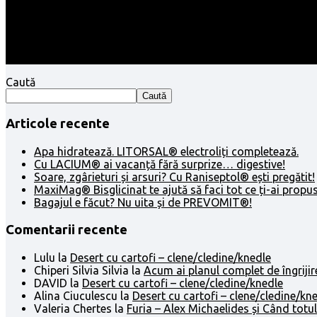
Caută
Caută
Articole recente
Apa hidratează. LITORSAL® electroliți completează.
Cu LACIUM® ai vacanță fără surprize… digestive!
Soare, zgârieturi și arsuri? Cu Raniseptol® ești pregătit!
MaxiMag® Bisglicinat te ajută să faci tot ce ți-ai propus
Bagajul e făcut? Nu uita și de PREVOMIT®!
Comentarii recente
Lulu
la
Desert cu cartofi – clene/cledine/knedle
Chiperi Silvia Silvia
la
Acum ai planul complet de îngrijir
DAVID
la
Desert cu cartofi – clene/cledine/knedle
Alina Ciuculescu
la
Desert cu cartofi – clene/cledine/kn
Valeria Chertes
la
Furia – Alex Michaelides și Când totul