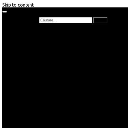
Skip to content
Caută după:
Prefață de carte
Recenzii
Recenzii cărți copii
Nou în bibliotecă
Poezii
Interviuri
Cartea lunii
Tag-uri și Top-uri
Mămici și Copilași
Joburi
Beauty / Fashion
Rețete
Altele
Home/Deco
SuperBlog
Guest post
Impresii
Filme
Produse