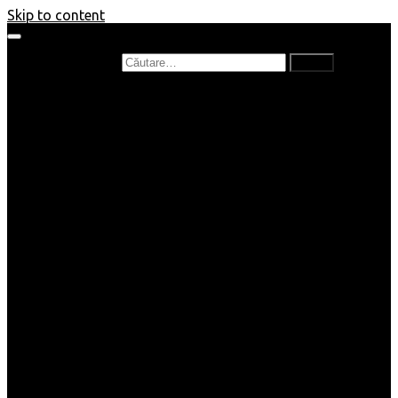
Skip to content
Caută după:
Prefață de carte
Recenzii
Recenzii cărți copii
Nou în bibliotecă
Poezii
Interviuri
Cartea lunii
Tag-uri și Top-uri
Mămici și Copilași
Joburi
Beauty / Fashion
Rețete
Altele
Home/Deco
SuperBlog
Guest post
Impresii
Filme
Produse