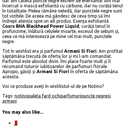
dar am câteva puncte negre extrem de enervante. Am mai
încercat o mască exfoliantă cu cărbune, dar nu curăță tenul
în totalitate. Pielea rămâne netedă, dar punctele negre sunt
tot vizibile. De aceea mă gândesc de ceva timp să îmi
îndrept atenția spre un alt produs. Esența exfoliantă
Cosrx
BHA Blackhead Power Liquid
, curăță tenul în
profunzime, înlătură celulele moarte, excesul de sebum și,
ceea ce mă interesează pe mine cel mai mult, punctele
negre.
Tot în wishlist era și parfumul
Armani Sì Fiori
. Am profitat
săptămâna trecută de oferta lor și mi l-am comandat.
Parfumul este absolut divin. Îmi place foarte mult și îl
recomand tuturor iubitoarelor de parfumuri florale.
Apropo, găsiți și
Armani
Sì Fiori
în oferta de săptămâna
aceasta.
Voi ce produse aveți în wishlistul-ul de pe Notino?
Tags:
notino
paleta fard ochi
parfumuri
puncte negre
si
armani
You may also like...
1