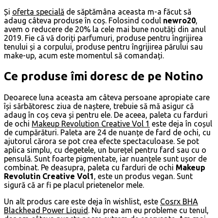
Și
oferta specială
de săptămâna aceasta m-a făcut să
adaug câteva produse în coș. Folosind codul
newro20
,
avem o reducere de 20% la cele mai bune noutăți din anul
2019. Fie că vă doriți parfumuri, produse pentru îngrijirea
tenului și a corpului, produse pentru îngrijirea părului sau
make-up, acum este momentul să comandați.
Ce produse îmi doresc de pe Notino
Deoarece luna aceasta am câteva persoane apropiate care
își sărbătoresc ziua de naștere, trebuie să mă asigur că
adaug în coș ceva și pentru ele. De aceea, paleta cu farduri
de ochi
Makeup Revolution Creative Vol 1
este deja în coșul
de cumpărături. Paleta are 24 de nuanțe de fard de ochi, cu
ajutorul cărora se pot crea efecte spectaculoase. Se pot
aplica simplu, cu degetele, un burețel pentru fard sau cu o
pensulă. Sunt foarte pigmentate, iar nuanțele sunt ușor de
combinat. Pe deasupra, paleta cu farduri de ochi
Makeup
Revolutin Creative Vol1
, este un produs vegan. Sunt
sigură că ar fi pe placul prietenelor mele.
Un alt produs care este deja în wishlist, este
Cosrx BHA
Blackhead Power Liquid
. Nu prea am eu probleme cu tenul,