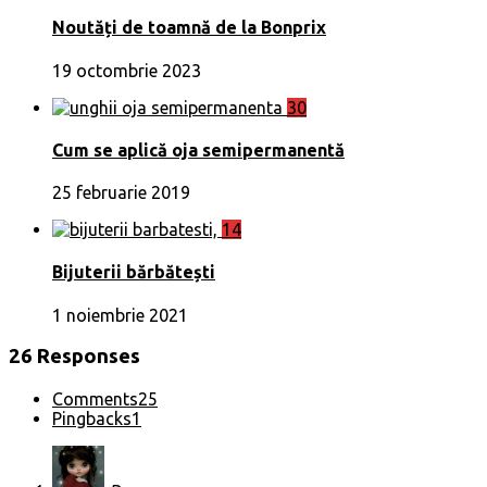
Noutăți de toamnă de la Bonprix
19 octombrie 2023
30
Cum se aplică oja semipermanentă
25 februarie 2019
14
Bijuterii bărbătești
1 noiembrie 2021
26 Responses
Comments
25
Pingbacks
1