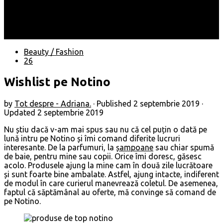
Locuri
Muzică/ Artiști
Evenimente
Contact
Beauty / Fashion
26
Wishlist pe Notino
by
Tot despre - Adriana.
· Published
2 septembrie 2019
·
Updated
2 septembrie 2019
Nu știu dacă v-am mai spus sau nu că cel puțin o dată pe
lună intru pe Notino și îmi comand diferite lucruri
interesante. De la parfumuri, la
șampoane
sau chiar spumă
de baie, pentru mine sau copii. Orice îmi doresc, găsesc
acolo. Produsele ajung la mine cam în două zile lucrătoare
și sunt foarte bine ambalate. Astfel, ajung intacte, indiferent
de modul în care curierul manevrează coletul. De asemenea,
faptul că săptămânal au oferte, mă convinge să comand de
pe Notino.