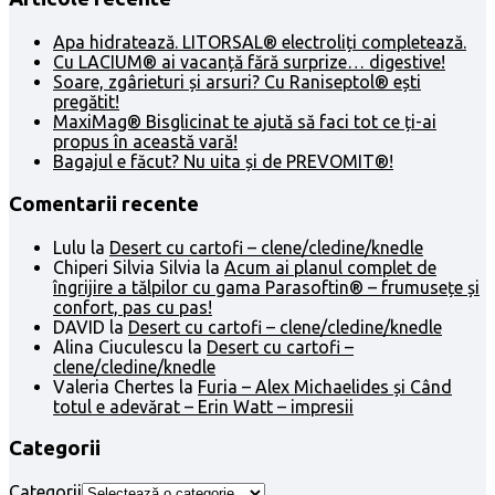
Apa hidratează. LITORSAL® electroliți completează.
Cu LACIUM® ai vacanță fără surprize… digestive!
Soare, zgârieturi și arsuri? Cu Raniseptol® ești
pregătit!
MaxiMag® Bisglicinat te ajută să faci tot ce ți-ai
propus în această vară!
Bagajul e făcut? Nu uita și de PREVOMIT®!
Comentarii recente
Lulu
la
Desert cu cartofi – clene/cledine/knedle
Chiperi Silvia Silvia
la
Acum ai planul complet de
îngrijire a tălpilor cu gama Parasoftin® – frumusețe și
confort, pas cu pas!
DAVID
la
Desert cu cartofi – clene/cledine/knedle
Alina Ciuculescu
la
Desert cu cartofi –
clene/cledine/knedle
Valeria Chertes
la
Furia – Alex Michaelides și Când
totul e adevărat – Erin Watt – impresii
Categorii
Categorii