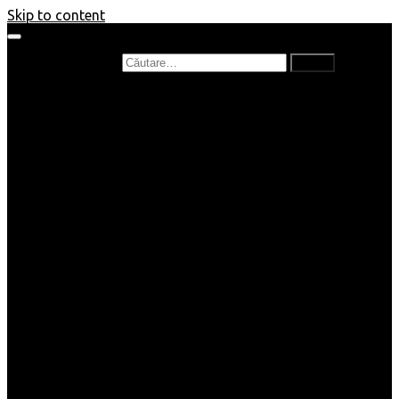
Skip to content
Caută după:
Prefață de carte
Recenzii
Recenzii cărți copii
Nou în bibliotecă
Poezii
Interviuri
Cartea lunii
Tag-uri și Top-uri
Mămici și Copilași
Joburi
Beauty / Fashion
Rețete
Altele
Home/Deco
SuperBlog
Guest post
Impresii
Filme
Produse