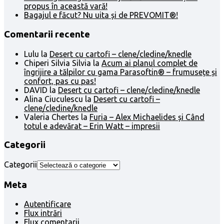
propus în această vară!
Bagajul e făcut? Nu uita și de PREVOMIT®!
Comentarii recente
Lulu
la
Desert cu cartofi – clene/cledine/knedle
Chiperi Silvia Silvia
la
Acum ai planul complet de
îngrijire a tălpilor cu gama Parasoftin® – frumusețe și
confort, pas cu pas!
DAVID
la
Desert cu cartofi – clene/cledine/knedle
Alina Ciuculescu
la
Desert cu cartofi –
clene/cledine/knedle
Valeria Chertes
la
Furia – Alex Michaelides și Când
totul e adevărat – Erin Watt – impresii
Categorii
Categorii
Meta
Autentificare
Flux intrări
Flux comentarii