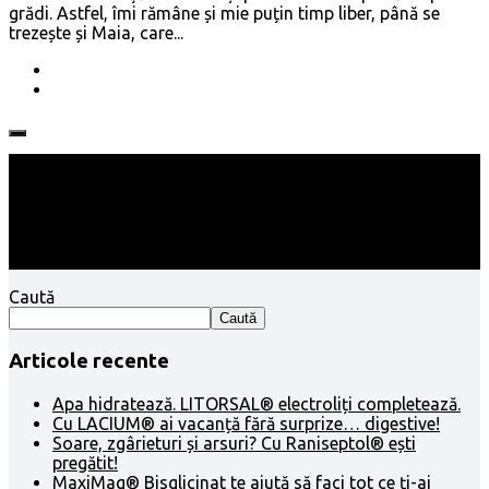
grădi. Astfel, îmi rămâne și mie puțin timp liber, până se
trezește și Maia, care...
Follow:
Caută
Caută
Articole recente
Apa hidratează. LITORSAL® electroliți completează.
Cu LACIUM® ai vacanță fără surprize… digestive!
Soare, zgârieturi și arsuri? Cu Raniseptol® ești
pregătit!
MaxiMag® Bisglicinat te ajută să faci tot ce ți-ai