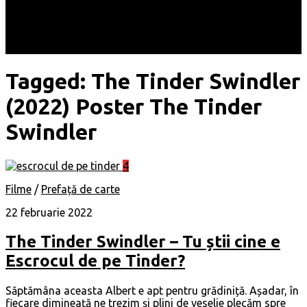
Locuri
Muzică/ Artiști
Evenimente
Contact
Tagged:
The Tinder Swindler
(2022) Poster The Tinder
Swindler
4
Filme
/
Prefață de carte
22 februarie 2022
The Tinder Swindler – Tu știi cine e
Escrocul de pe Tinder?
Săptămâna aceasta Albert e apt pentru grădiniță. Așadar, în
fiecare dimineață ne trezim și plini de veselie plecăm spre