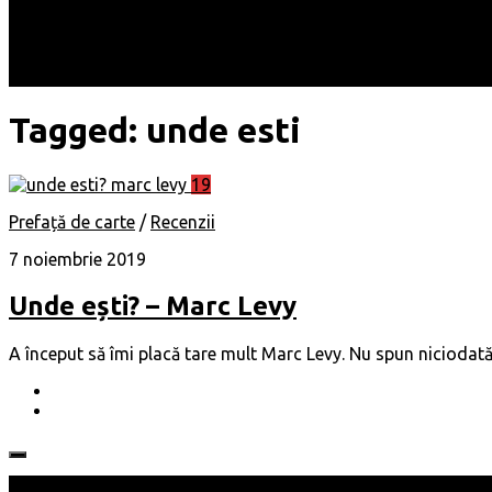
Locuri
Muzică/ Artiști
Evenimente
Contact
Tagged:
unde esti
19
Prefață de carte
/
Recenzii
7 noiembrie 2019
Unde ești? – Marc Levy
A început să îmi placă tare mult Marc Levy. Nu spun niciodată n
Follow: