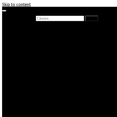
Skip to content
Caută după:
Prefață de carte
Recenzii
Recenzii cărți copii
Nou în bibliotecă
Poezii
Interviuri
Cartea lunii
Tag-uri și Top-uri
Mămici și Copilași
Joburi
Beauty / Fashion
Rețete
Altele
Home/Deco
SuperBlog
Guest post
Impresii
Filme
Produse