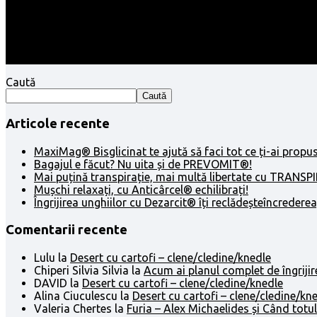
Caută
Caută
Articole recente
MaxiMag® Bisglicinat te ajută să faci tot ce ți-ai propus
Bagajul e făcut? Nu uita și de PREVOMIT®!
Mai puțină transpirație, mai multă libertate cu TRANSP
Mușchi relaxați, cu Anticârcel® echilibrați!
Îngrijirea unghiilor cu Dezarcit® îți reclădeșteîncrederea
Comentarii recente
Lulu
la
Desert cu cartofi – clene/cledine/knedle
Chiperi Silvia Silvia
la
Acum ai planul complet de îngrijir
DAVID
la
Desert cu cartofi – clene/cledine/knedle
Alina Ciuculescu
la
Desert cu cartofi – clene/cledine/kn
Valeria Chertes
la
Furia – Alex Michaelides și Când totul