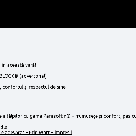
 în această vară!
IBLOCK® (advertorial)
, confortul și respectul de sine
e a tălpilor cu gama Parasoftin® – frumusețe și confort, pas c
edle
 e adevărat – Erin Watt – impresii