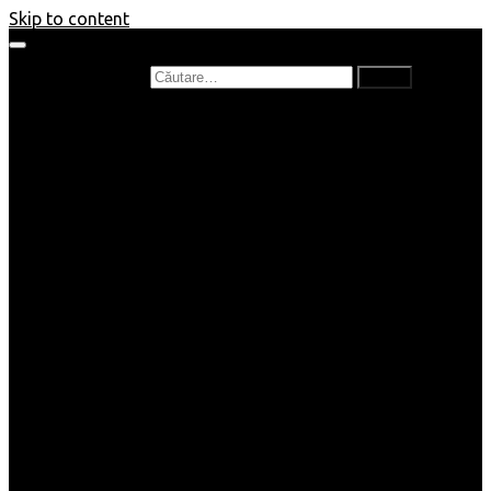
Skip to content
Caută după:
Prefață de carte
Recenzii
Recenzii cărți copii
Nou în bibliotecă
Poezii
Interviuri
Cartea lunii
Tag-uri și Top-uri
Mămici și Copilași
Joburi
Beauty / Fashion
Rețete
Altele
Home/Deco
SuperBlog
Guest post
Impresii
Filme
Produse