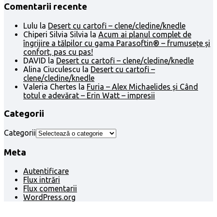
Comentarii recente
Lulu
la
Desert cu cartofi – clene/cledine/knedle
Chiperi Silvia Silvia
la
Acum ai planul complet de
îngrijire a tălpilor cu gama Parasoftin® – frumusețe și
confort, pas cu pas!
DAVID
la
Desert cu cartofi – clene/cledine/knedle
Alina Ciuculescu
la
Desert cu cartofi –
clene/cledine/knedle
Valeria Chertes
la
Furia – Alex Michaelides și Când
totul e adevărat – Erin Watt – impresii
Categorii
Categorii
Meta
Autentificare
Flux intrări
Flux comentarii
WordPress.org