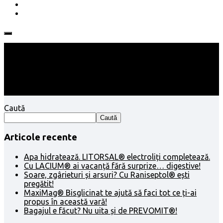
Follow:
Caută
Caută
Articole recente
Apa hidratează. LITORSAL® electroliți completează.
Cu LACIUM® ai vacanță fără surprize… digestive!
Soare, zgârieturi și arsuri? Cu Raniseptol® ești
pregătit!
MaxiMag® Bisglicinat te ajută să faci tot ce ți-ai
propus în această vară!
Bagajul e făcut? Nu uita și de PREVOMIT®!