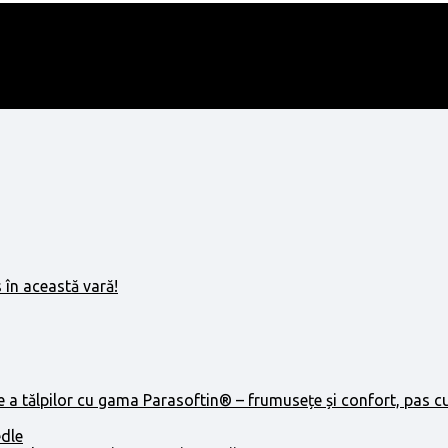
 în această vară!
e a tălpilor cu gama Parasoftin® – frumusețe și confort, pas c
edle