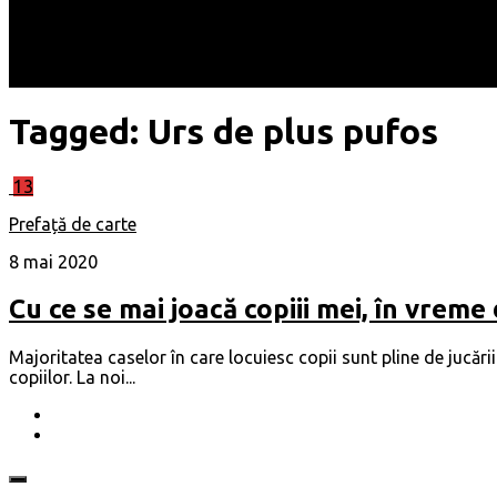
Locuri
Muzică/ Artiști
Evenimente
Contact
Tagged:
Urs de plus pufos
13
Prefață de carte
8 mai 2020
Cu ce se mai joacă copiii mei, în vrem
Majoritatea caselor în care locuiesc copii sunt pline de jucării
copiilor. La noi...