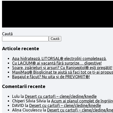
Follow:
Caută
Caută
Articole recente
Apa hidratează. LITORSAL® electroliți completează.
Cu LACIUM® ai vacanță fără surprize… digestive!
Soare, zgârieturi și arsuri? Cu Raniseptol® ești pregătit!
MaxiMag® Bisglicinat te ajută să faci tot ce ți-ai propus
Bagajul e făcut? Nu uita și de PREVOMIT®!
Comentarii recente
Lulu
la
Desert cu cartofi – clene/cledine/knedle
Chiperi Silvia Silvia
la
Acum ai planul complet de îngrijir
DAVID
la
Desert cu cartofi – clene/cledine/knedle
Alina Ciuculescu
la
Desert cu cartofi – clene/cledine/kn