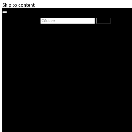
Skip to content
Caută după:
Prefață de carte
Recenzii
Recenzii cărți copii
Nou în bibliotecă
Poezii
Interviuri
Cartea lunii
Tag-uri și Top-uri
Mămici și Copilași
Joburi
Beauty / Fashion
Rețete
Altele
Home/Deco
SuperBlog
Guest post
Impresii
Filme
Produse