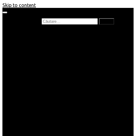
Skip to content
Caută după:
Prefață de carte
Recenzii
Recenzii cărți copii
Nou în bibliotecă
Poezii
Interviuri
Cartea lunii
Tag-uri și Top-uri
Mămici și Copilași
Joburi
Beauty / Fashion
Rețete
Altele
Home/Deco
SuperBlog
Guest post
Impresii
Filme
Produse