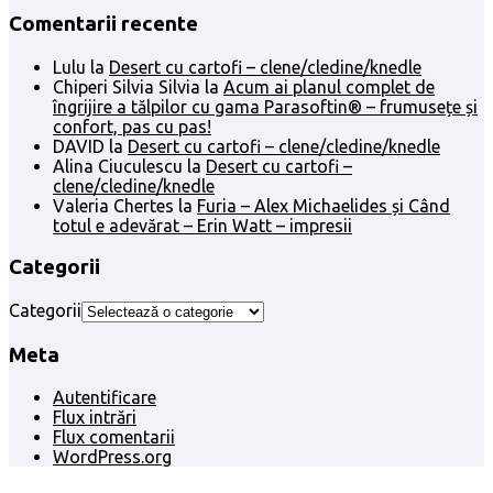
Comentarii recente
Lulu
la
Desert cu cartofi – clene/cledine/knedle
Chiperi Silvia Silvia
la
Acum ai planul complet de
îngrijire a tălpilor cu gama Parasoftin® – frumusețe și
confort, pas cu pas!
DAVID
la
Desert cu cartofi – clene/cledine/knedle
Alina Ciuculescu
la
Desert cu cartofi –
clene/cledine/knedle
Valeria Chertes
la
Furia – Alex Michaelides și Când
totul e adevărat – Erin Watt – impresii
Categorii
Categorii
Meta
Autentificare
Flux intrări
Flux comentarii
WordPress.org