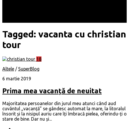
Locuri
Muzică/ Artiști
Evenimente
Contact
Tagged:
vacanta cu christian
tour
18
Altele
/
SuperBlog
6 martie 2019
Prima mea vacanță de neuitat
Majoritatea persoanelor din jurul meu atunci când aud
cuvântul „vacanță” se gândesc automat la mare, la litoralul
însorit și la nisipul auriu care îți îmbracă pielea, oferindu-ți o
stare de bine. Dar nu și...