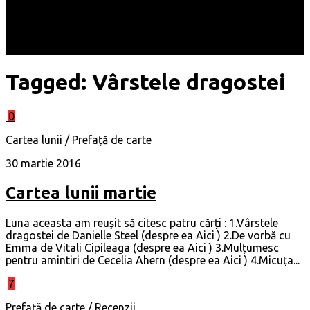
Locuri
Muzică/ Artiști
Evenimente
Contact
Tagged:
Vârstele dragostei
0
Cartea lunii
/
Prefață de carte
30 martie 2016
Cartea lunii martie
Luna aceasta am reușit să citesc patru cărți : 1.Vârstele
dragostei de Danielle Steel (despre ea Aici ) 2.De vorbă cu
Emma de Vitali Cipileaga (despre ea Aici ) 3.Mulțumesc
pentru amintiri de Cecelia Ahern (despre ea Aici ) 4.Micuța...
7
Prefață de carte
/
Recenzii