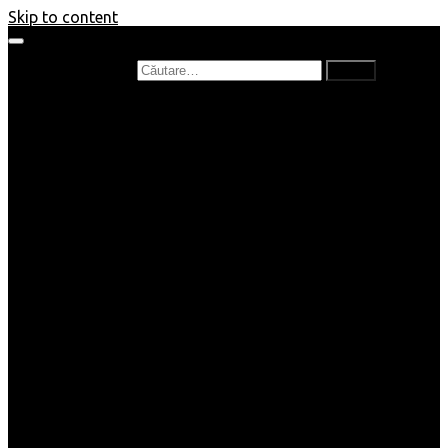
Skip to content
Caută după:
Prefață de carte
Recenzii
Recenzii cărți copii
Nou în bibliotecă
Poezii
Interviuri
Cartea lunii
Tag-uri și Top-uri
Mămici și Copilași
Joburi
Beauty / Fashion
Rețete
Altele
Home/Deco
SuperBlog
Guest post
Impresii
Filme
Produse