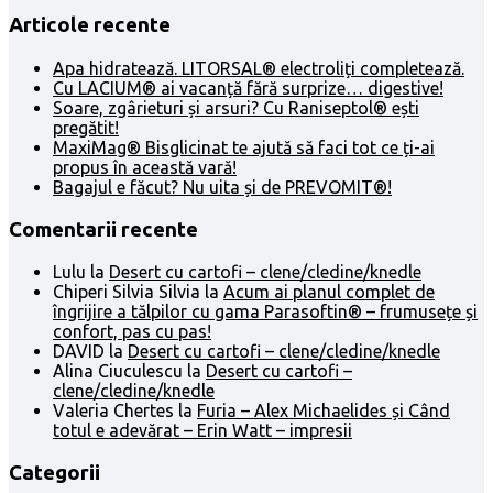
Articole recente
Apa hidratează. LITORSAL® electroliți completează.
Cu LACIUM® ai vacanță fără surprize… digestive!
Soare, zgârieturi și arsuri? Cu Raniseptol® ești
pregătit!
MaxiMag® Bisglicinat te ajută să faci tot ce ți-ai
propus în această vară!
Bagajul e făcut? Nu uita și de PREVOMIT®!
Comentarii recente
Lulu
la
Desert cu cartofi – clene/cledine/knedle
Chiperi Silvia Silvia
la
Acum ai planul complet de
îngrijire a tălpilor cu gama Parasoftin® – frumusețe și
confort, pas cu pas!
DAVID
la
Desert cu cartofi – clene/cledine/knedle
Alina Ciuculescu
la
Desert cu cartofi –
clene/cledine/knedle
Valeria Chertes
la
Furia – Alex Michaelides și Când
totul e adevărat – Erin Watt – impresii
Categorii