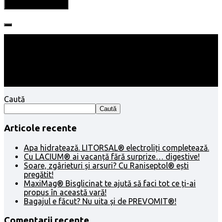
Follow:
Caută
Caută
Articole recente
Apa hidratează. LITORSAL® electroliți completează.
Cu LACIUM® ai vacanță fără surprize… digestive!
Soare, zgârieturi și arsuri? Cu Raniseptol® ești
pregătit!
MaxiMag® Bisglicinat te ajută să faci tot ce ți-ai
propus în această vară!
Bagajul e făcut? Nu uita și de PREVOMIT®!
Comentarii recente