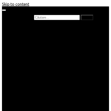
Skip to content
Caută după:
Prefață de carte
Recenzii
Recenzii cărți copii
Nou în bibliotecă
Poezii
Interviuri
Cartea lunii
Tag-uri și Top-uri
Mămici și Copilași
Joburi
Beauty / Fashion
Rețete
Altele
Home/Deco
SuperBlog
Guest post
Impresii
Filme
Produse