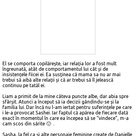
El se comporta copilărește, iar relația lor a fost mult
îngreunată, atât de comportamentul lui cât și de
insistențele fiicei ei. Ea susținea că mama sa nu ar mai
trebui să aibă alte relații și că ar trebui să îl jelească
continuu pe tatăl ei.
Liam a primit de la mine câteva puncte albe, dar abia spre
sfârșit. Atunci a început să ia decizii gândindu-se și la
familia lui. Dar încă nu l-am iertat pentru suferințele pe care
i le-a provocat Sashei. Iar faptul că apărea de fiecare dată
exact în momentul în care ea începea să se “vindece”, m-a
cam scos din sărite 🙂 .
Sasha, la fel ca și alte personaje feminine create de Danielle