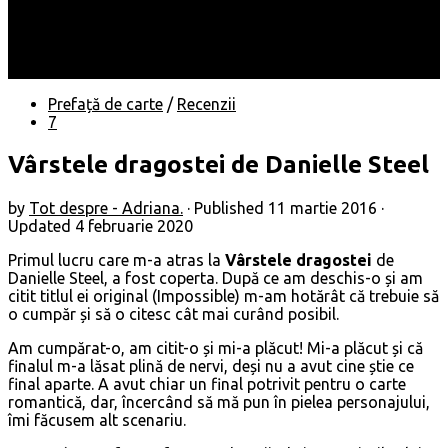
Locuri
Muzică/ Artiști
Evenimente
Contact
Prefață de carte
/
Recenzii
7
Vârstele dragostei de Danielle Steel
by
Tot despre - Adriana.
· Published
11 martie 2016
·
Updated
4 februarie 2020
Primul lucru care m-a atras la
Vârstele dragostei
de
Danielle Steel, a fost coperta. După ce am deschis-o și am
citit titlul ei original (Impossible) m-am hotărât că trebuie să
o cumpăr și să o citesc cât mai curând posibil.
Am cumpărat-o, am citit-o și mi-a plăcut! Mi-a plăcut și că
finalul m-a lăsat plină de nervi, deși nu a avut cine știe ce
final aparte. A avut chiar un final potrivit pentru o carte
romantică, dar, încercând să mă pun în pielea personajului,
îmi făcusem alt scenariu.