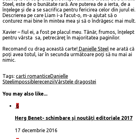
Steel, este de o bunătate rară. Are puterea de a ierta, de a
înțelege și de a se sacrifica pentru fericirea celor din jurul ei.
Descrierea pe care Liam i-a facut-o, m-a ajutat să o
conturez mai bine în mintea mea și să o îndrăgesc mai mult.
Xavier – fiul ei, a fost pe placul meu. Tânăr, frumos, înțelept
pentru vârsta sa, petrecăreț în majoritatea paginilor.
Recomand cu drag această carte!
Danielle Steel
ne arată că
poți avea totul, iar în secunda următoare poți să nu mai ai
nimic.
Tags:
carti romantice
Danielle
Steel
impossible
recenzii
Vârstele dragostei
You may also like...
6
Herg Benet- schimbare și noutăți editoriale 2017
17 decembrie 2016