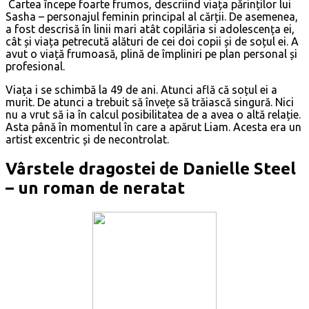
Cartea începe foarte frumos, descriind viața părinților lui
Sasha – personajul feminin principal al cărții. De asemenea,
a fost descrisă în linii mari atât copilăria si adolescența ei,
cât și viața petrecută alături de cei doi copii și de soțul ei. A
avut o viață frumoasă, plină de împliniri pe plan personal și
profesional.
Viața i se schimbă la 49 de ani. Atunci află că soțul ei a
murit. De atunci a trebuit să învețe să trăiască singură. Nici
nu a vrut să ia în calcul posibilitatea de a avea o altă relație.
Asta până în momentul în care a apărut Liam. Acesta era un
artist excentric și de necontrolat.
Vârstele dragostei de Danielle Steel
– un roman de neratat