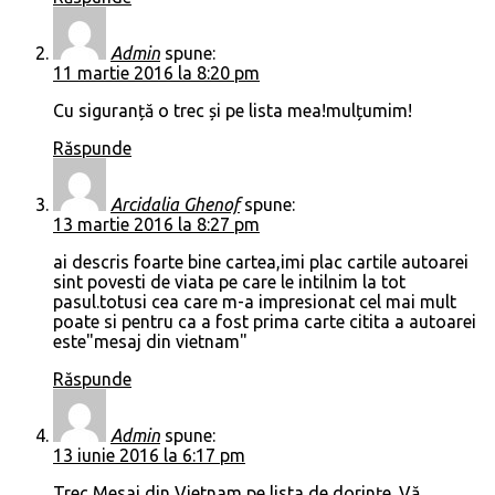
Admin
spune:
11 martie 2016 la 8:20 pm
Cu siguranță o trec și pe lista mea!mulțumim!
Răspunde
Arcidalia Ghenof
spune:
13 martie 2016 la 8:27 pm
ai descris foarte bine cartea,imi plac cartile autoarei
sint povesti de viata pe care le intilnim la tot
pasul.totusi cea care m-a impresionat cel mai mult
poate si pentru ca a fost prima carte citita a autoarei
este"mesaj din vietnam"
Răspunde
Admin
spune:
13 iunie 2016 la 6:17 pm
Trec Mesaj din Vietnam pe lista de dorințe. Vă