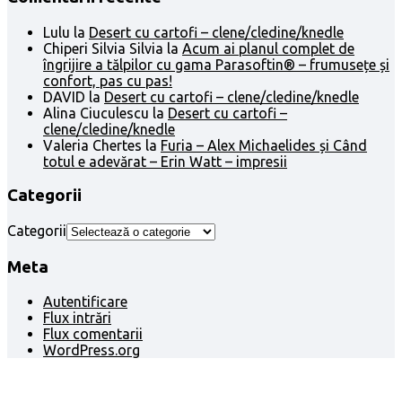
Lulu
la
Desert cu cartofi – clene/cledine/knedle
Chiperi Silvia Silvia
la
Acum ai planul complet de
îngrijire a tălpilor cu gama Parasoftin® – frumusețe și
confort, pas cu pas!
DAVID
la
Desert cu cartofi – clene/cledine/knedle
Alina Ciuculescu
la
Desert cu cartofi –
clene/cledine/knedle
Valeria Chertes
la
Furia – Alex Michaelides și Când
totul e adevărat – Erin Watt – impresii
Categorii
Categorii
Meta
Autentificare
Flux intrări
Flux comentarii
WordPress.org