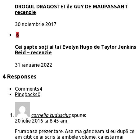
DROGUL DRAGOSTEI de GUY DE MAUPASSANT
recenzie
30 noiembrie 2017
6
Cei șapte soți ai lui Evelyn Hugo de Taylor Jenkins
Reid – recenzie
31 ianuarie 2022
4 Responses
Comments
4
Pingbacks
0
cornelia tudusciuc
spune:
20 iulie 2016 la 8:45 am
Frumoasa prezentare. Asa ma gândeam si eu după ce
am citit ce ai scris la ambele volume, ca este mai