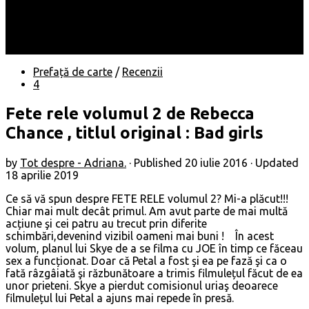
Locuri
Muzică/ Artiști
Evenimente
Contact
Prefață de carte
/
Recenzii
4
Fete rele volumul 2 de Rebecca
Chance , titlul original : Bad girls
by
Tot despre - Adriana.
· Published
20 iulie 2016
· Updated
18 aprilie 2019
Ce să vă spun despre FETE RELE volumul 2? Mi-a plăcut!!!
Chiar mai mult decât primul. Am avut parte de mai multă
acțiune şi cei patru au trecut prin diferite
schimbări,devenind vizibil oameni mai buni ! În acest
volum, planul lui Skye de a se filma cu JOE în timp ce făceau
sex a funcționat. Doar că Petal a fost şi ea pe fază şi ca o
fată râzgâiată şi răzbunătoare a trimis filmulețul făcut de ea
unor prieteni. Skye a pierdut comisionul uriaş deoarece
filmulețul lui Petal a ajuns mai repede în presă.