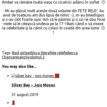
Amber va rămâne toată viața cu cicatrici adânci în suflet 🙁
Mi-au plăcut mult aceste două volume din FETE RELE! Au
avut de toate,nu am dus lipsă de nimic :-), m-au binedispus
şi s-au citit foarte uşor. Am să le păstrez şi o să i le dau fiicei
mele să le citească undeva pe la 17-18ani când o să viseze
la celebritate şi la câinii cu colaci în coadă din acea lume 🙂
!
Tags:
Bad girls
editura litera
fete rele
Rebecca
Chance
recenzii
volumul 2
You may also like...
12
Silver Bay – Jojo Moyes
31 august 2019
5