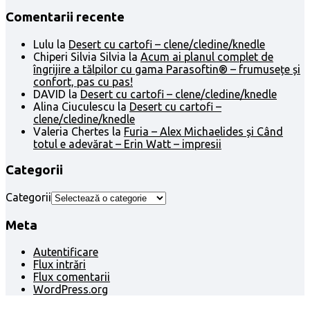
Comentarii recente
Lulu
la
Desert cu cartofi – clene/cledine/knedle
Chiperi Silvia Silvia
la
Acum ai planul complet de
îngrijire a tălpilor cu gama Parasoftin® – frumusețe și
confort, pas cu pas!
DAVID
la
Desert cu cartofi – clene/cledine/knedle
Alina Ciuculescu
la
Desert cu cartofi –
clene/cledine/knedle
Valeria Chertes
la
Furia – Alex Michaelides și Când
totul e adevărat – Erin Watt – impresii
Categorii
Categorii
Meta
Autentificare
Flux intrări
Flux comentarii
WordPress.org