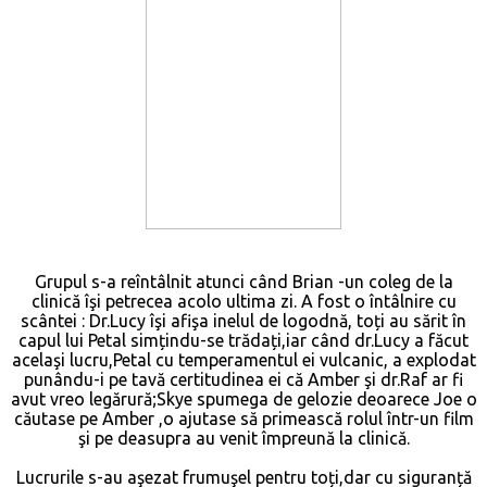
Grupul s-a reîntâlnit atunci când Brian -un coleg de la
clinică îşi petrecea acolo ultima zi. A fost o întâlnire cu
scântei : Dr.Lucy îşi afişa inelul de logodnă, toți au sărit în
capul lui Petal simțindu-se trădați,iar când dr.Lucy a făcut
acelaşi lucru,Petal cu temperamentul ei vulcanic, a explodat
punându-i pe tavă certitudinea ei că Amber şi dr.Raf ar fi
avut vreo legărură;Skye spumega de gelozie deoarece Joe o
căutase pe Amber ,o ajutase să primească rolul într-un film
şi pe deasupra au venit împreună la clinică.
Lucrurile s-au aşezat frumuşel pentru toți,dar cu siguranță