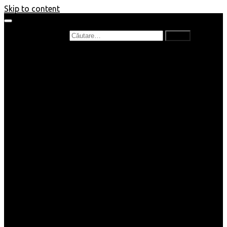
Skip to content
Caută după:
Prefață de carte
Recenzii
Recenzii cărți copii
Nou în bibliotecă
Poezii
Interviuri
Cartea lunii
Tag-uri și Top-uri
Mămici și Copilași
Joburi
Beauty / Fashion
Rețete
Altele
Home/Deco
SuperBlog
Guest post
Impresii
Filme
Produse