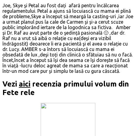
Joe, Skye şi Petal au fost dați afară pentru încălcarea
regulamentului. Petal a ajuns să locuiască cu mama ei plină
de probleme,Skye a început să meargă la casting-uri ,iar Joe
a urmat planul pus la cale de Carmen şi şi-a cerut scuze
public implorând iertare de la logodnica sa fictiva. Amber
şi Dr. Raf au avut parte de o şedință pasională 🙂 ,dar dr.
Raf nu a vrut să aibă o relație cu ea(deşi era vizibil
îndrăgostit) deoarece îi era pacientă şi el avea o relație cu
dr. Lucy. AMBER s-a întors să locuiască cu mama ei
obsedată de lux ,deşi toți din clinică o sfătuiau să nu o facă.
Încet,încet a început să îşi dea seama ce îşi doreşte să facă
în viață -lucru deloc agreat de mama sa care a reacționat
într-un mod care pur şi simplu te lasă cu gura căscată.
Vezi
aici
recenzia primului volum din
Fete rele