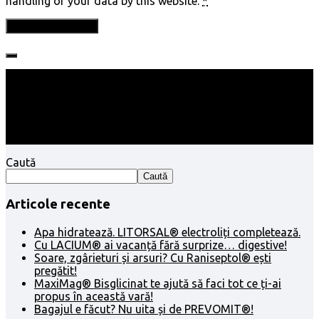
handling of your data by this website.
*
Follow:
Caută
Caută
Articole recente
Apa hidratează. LITORSAL® electroliți completează.
Cu LACIUM® ai vacanță fără surprize… digestive!
Soare, zgârieturi și arsuri? Cu Raniseptol® ești
pregătit!
MaxiMag® Bisglicinat te ajută să faci tot ce ți-ai
propus în această vară!
Bagajul e făcut? Nu uita și de PREVOMIT®!