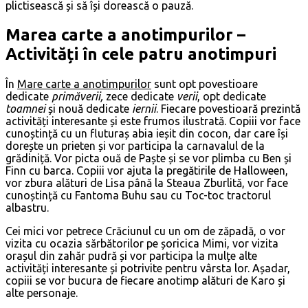
plictisească și să își dorească o pauză.
Marea carte a anotimpurilor –
Activități în cele patru anotimpuri
În
Mare carte a anotimpurilor
sunt opt povestioare
dedicate
primăverii,
zece dedicate
verii
, opt dedicate
toamnei
și nouă dedicate
iernii
. Fiecare povestioară prezintă
activități interesante și este frumos ilustrată. Copiii vor face
cunoștință cu un fluturaș abia ieșit din cocon, dar care își
dorește un prieten și vor participa la carnavalul de la
grădiniță. Vor picta ouă de Paște și se vor plimba cu Ben și
Finn cu barca. Copiii vor ajuta la pregătirile de Halloween,
vor zbura alături de Lisa până la Steaua Zburlită, vor face
cunoștință cu Fantoma Buhu sau cu Toc-toc tractorul
albastru.
Cei mici vor petrece Crăciunul cu un om de zăpadă, o vor
vizita cu ocazia sărbătorilor pe șoricica Mimi, vor vizita
orașul din zahăr pudră și vor participa la mulțe alte
activități interesante și potrivite pentru vârsta lor. Așadar,
copiii se vor bucura de fiecare anotimp alături de Karo și
alte personaje.