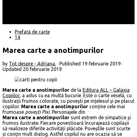
Locuri
Muzică/ Artiști
Evenimente
Contact
Prefață de carte
14
Marea carte a anotimpurilor
by
Tot despre - Adriana.
· Published
19 februarie 2019
·
Updated
20 februarie 2019
Marea carte a anotimpurilor
de la
Editura ALL – Galaxia
Copiilor
, a adus cu ea multă bucurie. Este o carte veselă, cu
ilustrații frumos colorate, cu povești pe ințelesul și pe placul
copiilor.
Marea carte a anotimpurilor
conține cele mai
frumoase
povești Pixi.
Personajele din
Marea carte a anotimpurilor
sunt extrem de simpatice și
frumos ilustrate. Fiecare povestioară încurajează copilașii
să realizeze diferite activități plăcute. Poveștile sunt scurte
și conțin mult dialog. Astfel copilul nu are ocazia să se