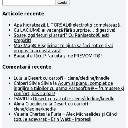
Caută
Articole recente
Apa hidratează. LITORSAL® electroliți completează.
Cu LACIUM® ai vacanță fără surprize… digestive!
Soare, zgârieturi și arsuri? Cu Raniseptol® ești
pregătit!
MaxiMag® Bisglicinat te ajută să faci tot ce ți-ai
propus în această vară!
Bagajul e făcut? Nu uita și de PREVOMIT®!
Comentarii recente
Lulu
la
Desert cu cartofi – clene/cledine/knedle
Chiperi Silvia Silvia
la
Acum ai planul complet de
îngrijire a tălpilor cu gama Parasoftin® – frumusețe și
confort, pas cu pas!
DAVID
la
Desert cu cartofi – clene/cledine/knedle
Alina Ciuculescu
la
Desert cu cartofi –
clene/cledine/knedle
Valeria Chertes
la
Furia – Alex Michaelides și Când
totul e adevărat – Erin Watt – impresii