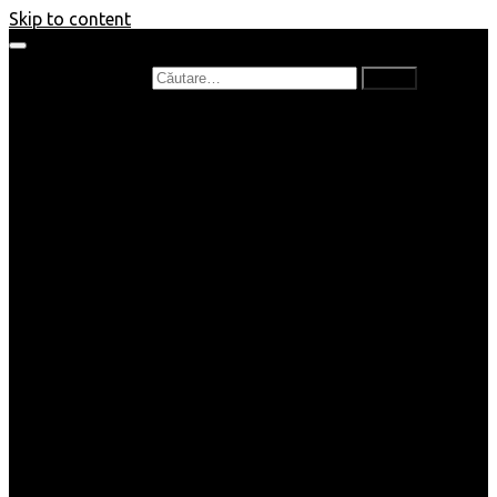
Skip to content
Caută după:
Prefață de carte
Recenzii
Recenzii cărți copii
Nou în bibliotecă
Poezii
Interviuri
Cartea lunii
Tag-uri și Top-uri
Mămici și Copilași
Joburi
Beauty / Fashion
Rețete
Altele
Home/Deco
SuperBlog
Guest post
Impresii
Filme
Produse