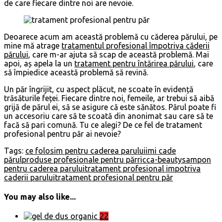
de care fiecare dintre noi are nevoie.
Deoarece acum am această problemă cu căderea părului, pe
mine mă atrage
tratamentul profesional împotriva căderii
părului
, care m-ar ajuta să scap de această problemă. Mai
apoi, aș apela la un
tratament pentru întărirea părului
, care
să împiedice această problemă să revină.
Un păr îngrijit, cu aspect plăcut, ne scoate în evidență
trăsăturile feței. Fiecare dintre noi, femeile, ar trebui să aibă
grijă de părul ei, să se asigure că este sănătos. Părul poate fi
un accesoriu care să te scoată din anonimat sau care să te
facă să pari comună. Tu ce alegi? De ce fel de tratament
profesional pentru păr ai nevoie?
Tags:
ce folosim pentru caderea parului
imi cade
părul
produse profesionale pentru păr
ricca-beauty
sampon
pentru caderea parului
tratament profesional impotriva
caderii parului
tratament profesional pentru păr
You may also like...
22