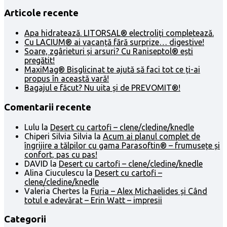
Articole recente
Apa hidratează. LITORSAL® electroliți completează.
Cu LACIUM® ai vacanță fără surprize… digestive!
Soare, zgârieturi și arsuri? Cu Raniseptol® ești
pregătit!
MaxiMag® Bisglicinat te ajută să faci tot ce ți-ai
propus în această vară!
Bagajul e făcut? Nu uita și de PREVOMIT®!
Comentarii recente
Lulu
la
Desert cu cartofi – clene/cledine/knedle
Chiperi Silvia Silvia
la
Acum ai planul complet de
îngrijire a tălpilor cu gama Parasoftin® – frumusețe și
confort, pas cu pas!
DAVID
la
Desert cu cartofi – clene/cledine/knedle
Alina Ciuculescu
la
Desert cu cartofi –
clene/cledine/knedle
Valeria Chertes
la
Furia – Alex Michaelides și Când
totul e adevărat – Erin Watt – impresii
Categorii