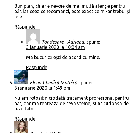
Bun plan, chiar e nevoie de mai multă atenție pentru
păr. Iar ceea ce recomanzi, este exact ce mi-ar trebui și
mie.
Răspunde
Tot despre - Adriana.
spune:
3 ianuarie 2020 la 10:04 am
Ma bucur că ești de acord cu mine.
Răspunde
Elena Chedică Mateică
spune:
3 ianuarie 2020 la 1:49 pm
Nu am folosit niciodată tratament profesional pentru
par, dar ma tentează de ceva vreme, sunt curioasa de
rezultate.
Răspunde