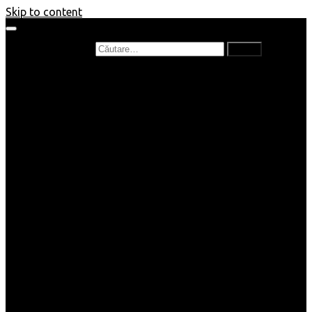
Skip to content
Caută după:
Prefață de carte
Recenzii
Recenzii cărți copii
Nou în bibliotecă
Poezii
Interviuri
Cartea lunii
Tag-uri și Top-uri
Mămici și Copilași
Joburi
Beauty / Fashion
Rețete
Altele
Home/Deco
SuperBlog
Guest post
Impresii
Filme
Produse