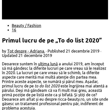
Locuri
Muzică/ Artiști
Evenimente
Contact
Beauty / Fashion
16
Primul lucru de pe „To do list 2020”
by
Tot despre - Adriana.
· Published
21 decembrie 2019
·
Updated
21 decembrie 2019
Deoarece suntem în
ultima lună
a anului 2019, am început
să mă gândesc la diferite lucruri pe care vreau să le realizez
în 2020. La lucruri pe care vreau să le schimb, la diferite
aspecte care merită mai multă atenție din partea mea.
Printre aceste aspecte, se numără și părul meu. Așadar,
primul lucru de pe
to do list 2020
este îngrijirea mai atentă a
părului. Deși mă gândeam că va fi mult mai greu, această
primă poziție de pe listă este ca și bifată. Și știți de ce?
Deoarece am aflat și eu despre ricca-beauty.ro, un site unde
găsesc un tratament profesional pentru păr, indiferent de
problema acestuia.