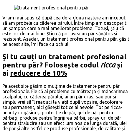
V-am mai spus că după cea de-a doua naștere am început
să am probele cu căderea părului. Între timp am descoperit
un șampon care a mai ameliorat problema. Totuși, știu că
este loc de mai bine. Știu că pot avea un păr sănătos și
rezistent. Așadar, un tratament profesional pentru păr, găsit
pe acest site, îmi face cu ochiul.
Și tu cauți un tratament profesional
pentru păr? Folosește codul
ricca
și
ai
reducere de 10%
Pe acest site găsim o mulțime de tratamente pentru păr
profesionale. Fie că ai probleme cu mătreața și mâncărimea
scalpului, cu căderea părului, ai un păr gras, sau pur și
simplu vrei să îl readuci la viață după vopsire, decolorare
sau permanent, aici găsești tot ce ai nevoie. Tot pe ricca-
beauty.ro găsim și protecție de păr, gel de păr pentru
bărbați, produse pentru îngrijirea bărbii, spray-uri de păr
pentru strălucire sau un efect luminos de lungă durată, ulei
de păr și alte astfel de produse profesionale, de calitate și