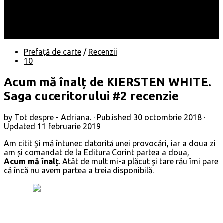
Locuri
Muzică/ Artiști
Evenimente
Contact
Prefață de carte
/
Recenzii
10
Acum mă înalț de KIERSTEN WHITE.
Saga cuceritorului #2 recenzie
by
Tot despre - Adriana.
· Published
30 octombrie 2018
·
Updated
11 februarie 2019
Am citit
Și mă întunec
datorită unei provocări, iar a doua zi
am și comandat de la
Editura Corint
partea a doua,
Acum mă înalț
. Atât de mult mi-a plăcut și tare rău îmi pare
că încă nu avem partea a treia disponibilă.