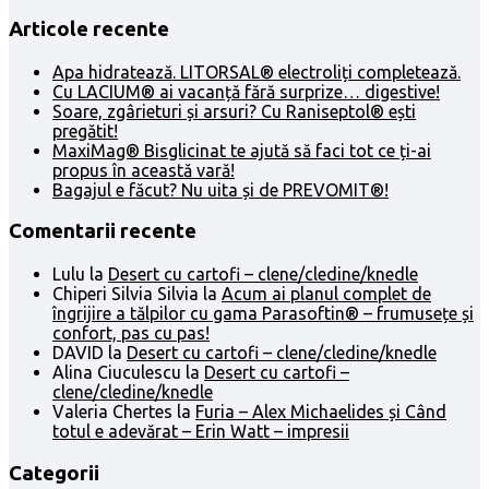
Articole recente
Apa hidratează. LITORSAL® electroliți completează.
Cu LACIUM® ai vacanță fără surprize… digestive!
Soare, zgârieturi și arsuri? Cu Raniseptol® ești
pregătit!
MaxiMag® Bisglicinat te ajută să faci tot ce ți-ai
propus în această vară!
Bagajul e făcut? Nu uita și de PREVOMIT®!
Comentarii recente
Lulu
la
Desert cu cartofi – clene/cledine/knedle
Chiperi Silvia Silvia
la
Acum ai planul complet de
îngrijire a tălpilor cu gama Parasoftin® – frumusețe și
confort, pas cu pas!
DAVID
la
Desert cu cartofi – clene/cledine/knedle
Alina Ciuculescu
la
Desert cu cartofi –
clene/cledine/knedle
Valeria Chertes
la
Furia – Alex Michaelides și Când
totul e adevărat – Erin Watt – impresii
Categorii