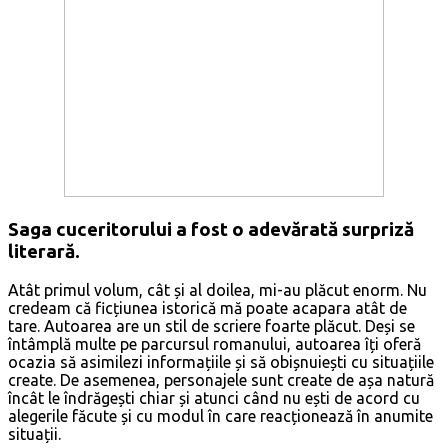
Saga cuceritorului a fost o adevărată surpriză
literară.
Atât primul volum, cât și al doilea, mi-au plăcut enorm. Nu
credeam că ficțiunea istorică mă poate acapara atât de
tare. Autoarea are un stil de scriere foarte plăcut. Deși se
întâmplă multe pe parcursul romanului, autoarea îți oferă
ocazia să asimilezi informațiile și să obișnuiești cu situațiile
create. De asemenea, personajele sunt create de așa natură
încât le îndrăgești chiar și atunci când nu ești de acord cu
alegerile făcute și cu modul în care reacționează în anumite
situații.