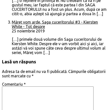
[…] o reținere în privința ei. Nu credeam că va fi pe
gustul meu, iar faptul că este partea I din SAGA
CUCERITORULUI nu a fost un plus. Acum, după ce am
citit-o, abia aștept să ajungă și partea a doua în […]
Măreț vom arde, Saga cuceritorului #3 - Kiersten
White - Tot despre
25 noiembrie 2019
[…] primele două volume din Saga cuceritorului de
Kiersten White. Despre ele v-am vorbit aici și aici, iar
astăzi vă voi spune câte ceva despre ultimul volum al
seriei, Măreț vom […]
Lasă un răspuns
Adresa ta de email nu va fi publicată.
Câmpurile obligatorii
sunt marcate cu
*
Comentariu
*