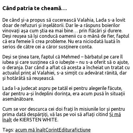
Când patria te cheamă…
De când și-a propus să cucerească Valahia, Lada s-a lovit
doar de refuzuri și inșelătorii. Dar le-a răspuns boierilor
vinovați așa cum știa ea mai bine… prin flăcări și durere.
Deși reușea să își conducă oamenii cu o mână de fier, faptul
că era femeie îi crea probleme. Nu era niciodată luată în
serios de către cei a căror susținere conta.
Deși se ținea tare, faptul că Mehmed – bărbatul pe care îl
iubea și care susținea că o iubește – nu s-a oferit să o ajute,
o deranja. Dar când a aflat că acesta a încheiat un tratat cu
actualul prinț al Valahiei, s-a simțit cu adevărat rănită, dar
și hotărâtă să reușească.
Lada l-a judecat aspru pe tatăl ei pentru alegerile făcute,
dar pentru a-și îndeplini dorința, era acum pusă în situații
asemănătoare.
Cum se vor descurca cei doi frați în misiunile lor și pentru
prima dată despărțiți, vă las pe voi să aflați citind
Și mă
înalț
de KIERSTEN WHITE.
Tags:
acum mă înalț
Corint
Editura
fictiune