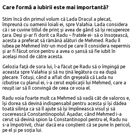
Care formă a iubirii este mai importantă?
Stim încă din primul volum că Lada Dracul a plecat,
împreună cu oamenii loiali ei, spre Valahia. Lada considera
că i se cuvine titlul de prinț și avea de gând să își recupereze
țara. Deși și-ar fi dorit ca Radu – fratele ei- să o însoțească,
acesta a preferat să rămână alături de Mehmed. Radu îl
iubea pe Mehmed într-un mod pe care îl considera nepermis
și ar fi făcut orice pentru a avea o șansă să fie iubit în
același mod de către acesta.
Gelozia față de sora lui, l-a făcut pe Radu să o împingă pe
aceasta spre Valahia și să nu țină legătura cu ea după
plecare. Totuși, când a aflat din greșeală că Lada nu
izbutise cu planul ei, i-a cerut explicații lui Mehmed, care a
reușit iar să îl convingă de ceea ce voia el.
Radu voia foarte mult ca Mehmed să vadă cât de valoros e,
își dorea să devină indispensabil pentru acesta și își dădea
toată silința ca să îl ajute să își împlinească visul și să
cucerească Constantinopolul. Așadar, când Mehmed i-a
cerut să devină spion la Constantinopol pentru el, Radu nu
s-a împotrivit, chiar dacă era conștient că se pune în pericol,
pe el și pe soția lui.