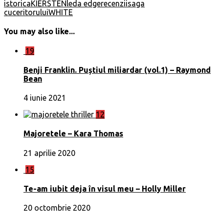
istorica
KIERSTEN
leda edge
recenzii
saga
cuceritorului
WHITE
You may also like...
19
Benji Franklin. Puștiul miliardar (vol.1) – Raymond
Bean
4 iunie 2021
12
Majoretele – Kara Thomas
21 aprilie 2020
15
Te-am iubit deja în visul meu – Holly Miller
20 octombrie 2020