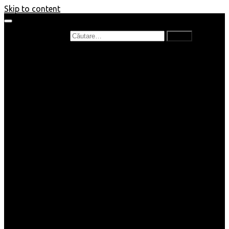
Skip to content
Caută după:
Prefață de carte
Recenzii
Recenzii cărți copii
Nou în bibliotecă
Poezii
Interviuri
Cartea lunii
Tag-uri și Top-uri
Mămici și Copilași
Joburi
Beauty / Fashion
Rețete
Altele
Home/Deco
SuperBlog
Guest post
Impresii
Filme
Produse