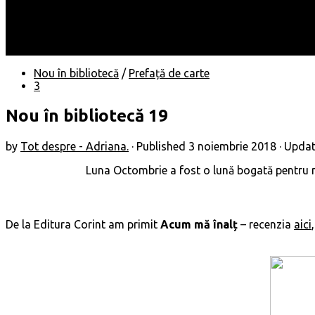
Locuri
Muzică/ Artiști
Evenimente
Contact
Nou în bibliotecă
/
Prefață de carte
3
Nou în bibliotecă 19
by
Tot despre - Adriana.
· Published
3 noiembrie 2018
· Upda
Luna Octombrie a fost o lună bogată pentru min
De la Editura Corint am primit
Acum mă înalț
– recenzia
aici