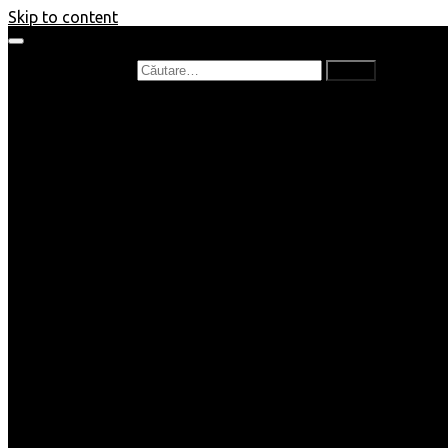
Skip to content
Caută după:
Prefață de carte
Recenzii
Recenzii cărți copii
Nou în bibliotecă
Poezii
Interviuri
Cartea lunii
Tag-uri și Top-uri
Mămici și Copilași
Joburi
Beauty / Fashion
Rețete
Altele
Home/Deco
SuperBlog
Guest post
Impresii
Filme
Produse