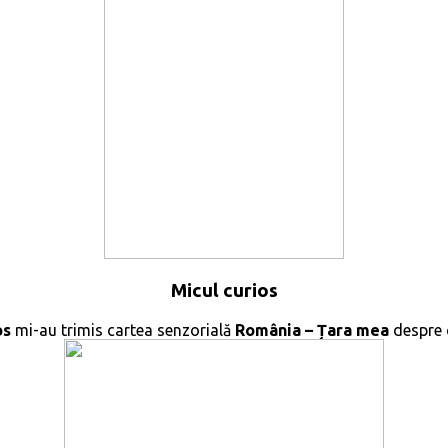
Micul curios
os
mi-au trimis cartea senzorială
România – Țara mea
despre 