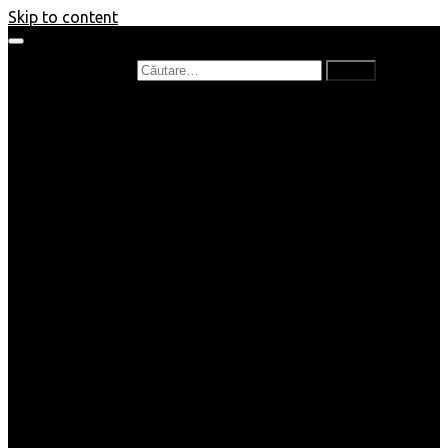
Skip to content
Caută după:
Prefață de carte
Recenzii
Recenzii cărți copii
Nou în bibliotecă
Poezii
Interviuri
Cartea lunii
Tag-uri și Top-uri
Mămici și Copilași
Joburi
Beauty / Fashion
Rețete
Altele
Home/Deco
SuperBlog
Guest post
Impresii
Filme
Produse