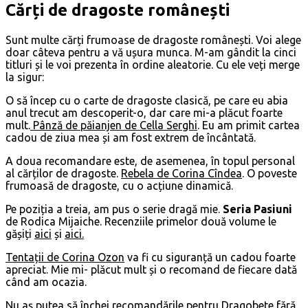
Cărți de dragoste românești
Sunt multe cărți frumoase de dragoste românești. Voi alege
doar câteva pentru a vă ușura munca. M-am gândit la cinci
titluri și le voi prezenta în ordine aleatorie. Cu ele veți merge
la sigur:
O să încep cu o carte de dragoste clasică, pe care eu abia
anul trecut am descoperit-o, dar care mi-a plăcut foarte
mult.
Pânză de păianjen de Cella Serghi
. Eu am primit cartea
cadou de ziua mea și am fost extrem de încântată.
A doua recomandare este, de asemenea, în topul personal
al cărților de dragoste.
Rebela de Corina Cîndea
. O poveste
frumoasă de dragoste, cu o acțiune dinamică.
Pe poziția a treia, am pus o serie dragă mie.
Seria Pasiuni
de Rodica Mijaiche. Recenziile primelor două volume le
gășiți
aici
și
aici.
Tentații de Corina Ozon
va fi cu siguranță un cadou foarte
apreciat. Mie mi- plăcut mult și o recomand de fiecare dată
când am ocazia.
Nu aș putea să închei recomandările pentru Dragobete fără