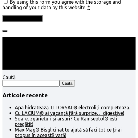
By using this form you agree with the storage and
handling of your data by this website.
*
Follow:
Caută
Caută
Articole recente
Apa hidratează. LITORSAL® electroliți completează.
Cu LACIUM® ai vacanță fără surprize… digestive!
Soare, zgârieturi și arsuri? Cu Raniseptol® ești
pregătit!
MaxiMag® Bisglicinat te ajută să faci tot ce ți-ai
propus în această vară!