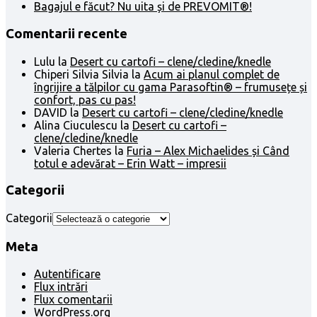
Bagajul e făcut? Nu uita și de PREVOMIT®!
Comentarii recente
Lulu
la
Desert cu cartofi – clene/cledine/knedle
Chiperi Silvia Silvia
la
Acum ai planul complet de
îngrijire a tălpilor cu gama Parasoftin® – frumusețe și
confort, pas cu pas!
DAVID
la
Desert cu cartofi – clene/cledine/knedle
Alina Ciuculescu
la
Desert cu cartofi –
clene/cledine/knedle
Valeria Chertes
la
Furia – Alex Michaelides și Când
totul e adevărat – Erin Watt – impresii
Categorii
Categorii
Meta
Autentificare
Flux intrări
Flux comentarii
WordPress.org