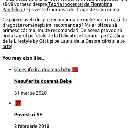
să vă vorbesc despre
Teoria inocenței de Florentina
Pandelea.
O poveste frumoasă de dragoste și nu numai.
Ce părere aveți despre recomandarile mele? Voi ce cărți de
dragoste românești îmi recomandați? Mi-ar plăcea să
primesc cât mai multe recomandări. De aceea provoc să
preia tag-ul pe fetele de la
Delicatese literare
,
pe Cătălina
de la
Lifestyle by Cătă și p
e Laura de la
Despre cărți și alte
arte
!
You may also like...
22
Nesuferita doamnă Bebe
31 martie 2020
37
Povestiri SF
2 februarie 2018