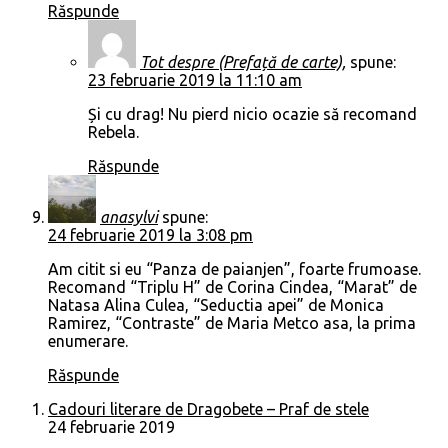
Răspunde
Tot despre (Prefață de carte),
spune:
23 februarie 2019 la 11:10 am
Și cu drag! Nu pierd nicio ocazie să recomand
Rebela.
Răspunde
anasylvi
spune:
24 februarie 2019 la 3:08 pm
Am citit si eu “Panza de paianjen”, foarte frumoase.
Recomand “Triplu H” de Corina Cindea, “Marat” de
Natasa Alina Culea, “Seductia apei” de Monica
Ramirez, “Contraste” de Maria Metco asa, la prima
enumerare.
Răspunde
Cadouri literare de Dragobete – Praf de stele
24 februarie 2019