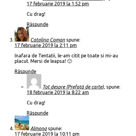
17 februarie 2019 la 1:52 pm
Cu drag!
Răspunde
Catalina Coman
spune:
17 februarie 2019 la 2:11 pm
Inafara de Tentatii, le-am citit pe toate si mi-au
placut. Mersi de leapsa! 🙂
Răspunde
Tot despre (Prefață de carte),
spune:
18 februarie 2019 la 8:22 am
Cu drag!
Răspunde
Almona
spune:
17 februarie 2019 la 10:11 pm