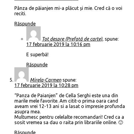
Pânza de păianjen mi-a plăcut și mie. Cred că o voi
reciti.
Răspunde
Tot despre (Prefață de carte),
spune:
17 februarie 2019 la 10:16 pm
E superbă!
Răspunde
Mirela-Carmen
spune:
17 februarie 2019 la 10:28 pm
“Panza de Paianjen” de Cella Serghi este una din
marile mele favorite. Am citit-o prima oara cand
aveam vrei 12-13 ani si a lasat o impresie profunda
asupra mea.
Multumesc pentru celelalte recomandari! Cred ca a
sosit vremea sa dau o raita prin librariile online. 🙂
Răspunde