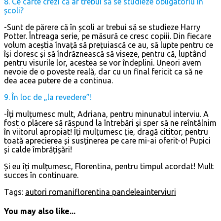
8. Ce carte crezi că ar trebui să se studieze obligatoriu în
școli?
-Sunt de părere că în școli ar trebui să se studieze Harry
Potter. Întreaga serie, pe măsură ce cresc copiii. Din fiecare
volum aceștia învață să prețuiască ce au, să lupte pentru ce
își doresc și să îndrăznească să viseze, pentru că, luptând
pentru visurile lor, acestea se vor îndeplini. Uneori avem
nevoie de o poveste reală, dar cu un final fericit ca să ne
dea acea putere de a continua.
9. În loc de „la revedere”!
-Îți mulțumesc mult, Adriana, pentru minunatul interviu. A
fost o plăcere să răspund la întrebări și sper să ne reîntâlnim
în viitorul apropiat! Îți mulțumesc ție, dragă cititor, pentru
toată aprecierea și susținerea pe care mi-ai oferit-o! Pupici
și calde îmbrățișări!
Și eu îți mulțumesc, Florentina, pentru timpul acordat! Mult
succes în continuare.
Tags:
autori romani
florentina pandelea
interviuri
You may also like...