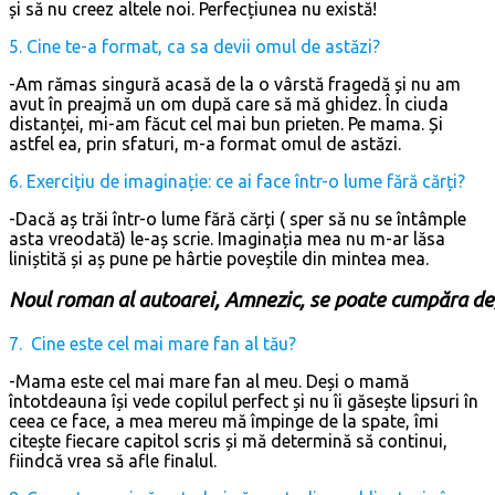
și să nu creez altele noi. Perfecțiunea nu există!
5. Cine te-a format, ca sa devii omul de astăzi?
-Am rămas singură acasă de la o vârstă fragedă și nu am
avut în preajmă un om după care să mă ghidez. În ciuda
distanței, mi-am făcut cel mai bun prieten. Pe mama. Și
astfel ea, prin sfaturi, m-a format omul de astăzi.
6. Exercițiu de imaginație: ce ai face într-o lume fără cărți?
-Dacă aș trăi într-o lume fără cărți ( sper să nu se întâmple
asta vreodată) le-aș scrie. Imaginația mea nu m-ar lăsa
liniștită și aș pune pe hârtie poveștile din mintea mea.
Noul roman al autoarei, Amnezic, se poate cumpăra de
7. Cine este cel mai mare fan al tău?
-Mama este cel mai mare fan al meu. Deși o mamă
întotdeauna își vede copilul perfect și nu îi găsește lipsuri în
ceea ce face, a mea mereu mă împinge de la spate, îmi
citește fiecare capitol scris și mă determină să continui,
fiindcă vrea să afle finalul.