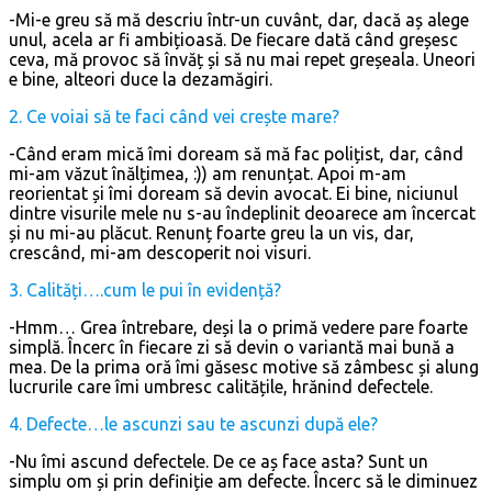
-Mi-e greu să mă descriu într-un cuvânt, dar, dacă aș alege
unul, acela ar fi ambițioasă. De fiecare dată când greșesc
ceva, mă provoc să învăț și să nu mai repet greșeala. Uneori
e bine, alteori duce la dezamăgiri.
2. Ce voiai să te faci când vei crește mare?
-Când eram mică îmi doream să mă fac polițist, dar, când
mi-am văzut înălțimea, :)) am renunțat. Apoi m-am
reorientat și îmi doream să devin avocat. Ei bine, niciunul
dintre visurile mele nu s-au îndeplinit deoarece am încercat
și nu mi-au plăcut. Renunț foarte greu la un vis, dar,
crescând, mi-am descoperit noi visuri.
3. Calități….cum le pui în evidență?
-Hmm… Grea întrebare, deși la o primă vedere pare foarte
simplă. Încerc în fiecare zi să devin o variantă mai bună a
mea. De la prima oră îmi găsesc motive să zâmbesc și alung
lucrurile care îmi umbresc calitățile, hrănind defectele.
4. Defecte…le ascunzi sau te ascunzi după ele?
-Nu îmi ascund defectele. De ce aș face asta? Sunt un
simplu om și prin definiție am defecte. Încerc să le diminuez