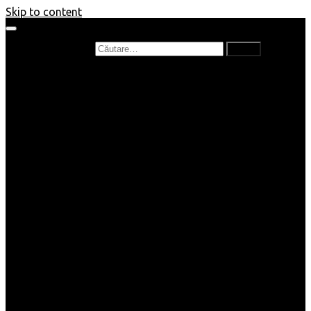
Skip to content
Caută după:
Prefață de carte
Recenzii
Recenzii cărți copii
Nou în bibliotecă
Poezii
Interviuri
Cartea lunii
Tag-uri și Top-uri
Mămici și Copilași
Joburi
Beauty / Fashion
Rețete
Altele
Home/Deco
SuperBlog
Guest post
Impresii
Filme
Produse