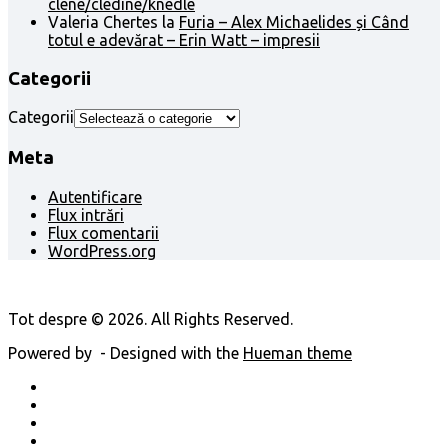
clene/cledine/knedle
Valeria Chertes
la
Furia – Alex Michaelides și Când
totul e adevărat – Erin Watt – impresii
Categorii
Categorii
Meta
Autentificare
Flux intrări
Flux comentarii
WordPress.org
Tot despre © 2026. All Rights Reserved.
Powered by
- Designed with the
Hueman theme