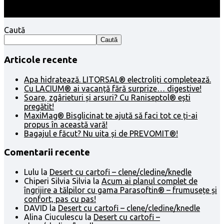
Caută
Caută
Articole recente
Apa hidratează. LITORSAL® electroliți completează.
Cu LACIUM® ai vacanță fără surprize… digestive!
Soare, zgârieturi și arsuri? Cu Raniseptol® ești
pregătit!
MaxiMag® Bisglicinat te ajută să faci tot ce ți-ai
propus în această vară!
Bagajul e făcut? Nu uita și de PREVOMIT®!
Comentarii recente
Lulu
la
Desert cu cartofi – clene/cledine/knedle
Chiperi Silvia Silvia
la
Acum ai planul complet de
îngrijire a tălpilor cu gama Parasoftin® – frumusețe și
confort, pas cu pas!
DAVID
la
Desert cu cartofi – clene/cledine/knedle
Alina Ciuculescu
la
Desert cu cartofi –