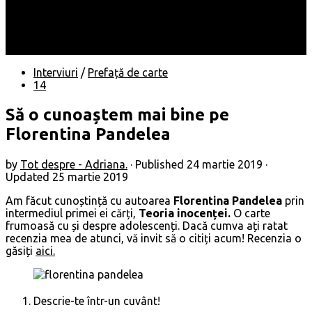
Locuri
Muzică/ Artiști
Evenimente
Contact
Interviuri
/
Prefață de carte
14
Să o cunoaștem mai bine pe
Florentina Pandelea
by
Tot despre - Adriana.
· Published
24 martie 2019
·
Updated
25 martie 2019
Am făcut cunoștință cu autoarea
Florentina Pandelea
prin
intermediul primei ei cărți,
Teoria inocenței.
O carte
frumoasă cu și despre adolescenți. Dacă cumva ați ratat
recenzia mea de atunci, vă invit să o citiți acum! Recenzia o
găsiți
aici.
Descrie-te într-un cuvânt!