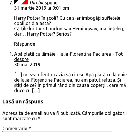
Uirebit
spune:
31 martie 2019 la 9:01 pm
Harry Potter în școli? Cu ce s-ar îmbogăți sufletele
copiilor din asta?
Cărțile lui Jack London sau Hemingway, mai înțeleg,
dar… Harry Potter? Serios?
Răspunde
Apă plată cu lămâie - Iulia-Florentina Paciurea - Tot
despre
30 mai 2019
[…] mi s-a oferit ocazia să citesc Apă plată cu lămâie
de Iulia-Florentina Paciurea, nu am putut refuza. Și
știți de ce? În primul rând din cauza coperții, care mă
duce cu […]
Lasă un răspuns
Adresa ta de email nu va fi publicată.
Câmpurile obligatorii
sunt marcate cu
*
Comentariu
*