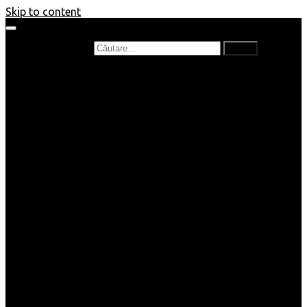
Skip to content
Caută după:
Prefață de carte
Recenzii
Recenzii cărți copii
Nou în bibliotecă
Poezii
Interviuri
Cartea lunii
Tag-uri și Top-uri
Mămici și Copilași
Joburi
Beauty / Fashion
Rețete
Altele
Home/Deco
SuperBlog
Guest post
Impresii
Filme
Produse