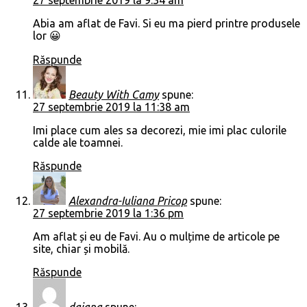
Abia am aflat de Favi. Si eu ma pierd printre produsele
lor 😀
Răspunde
Beauty With Camy
spune:
27 septembrie 2019 la 11:38 am
Imi place cum ales sa decorezi, mie imi plac culorile
calde ale toamnei.
Răspunde
Alexandra-Iuliana Pricop
spune:
27 septembrie 2019 la 1:36 pm
Am aflat și eu de Favi. Au o mulțime de articole pe
site, chiar și mobilă.
Răspunde
daiana
spune: