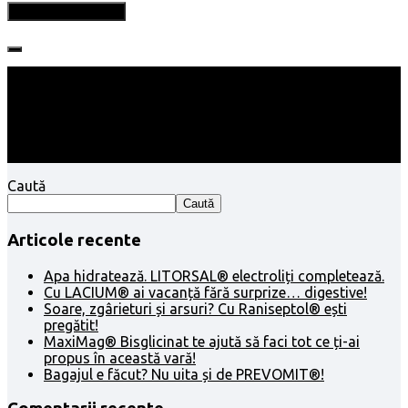
Follow:
Caută
Caută
Articole recente
Apa hidratează. LITORSAL® electroliți completează.
Cu LACIUM® ai vacanță fără surprize… digestive!
Soare, zgârieturi și arsuri? Cu Raniseptol® ești
pregătit!
MaxiMag® Bisglicinat te ajută să faci tot ce ți-ai
propus în această vară!
Bagajul e făcut? Nu uita și de PREVOMIT®!