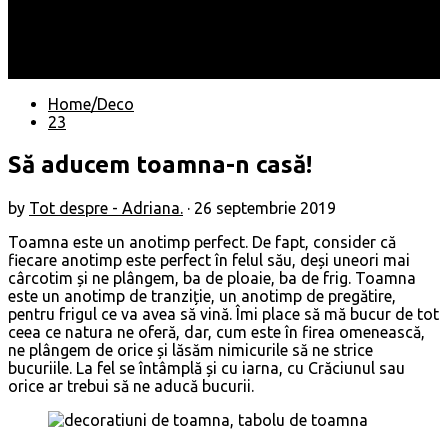
Locuri
Muzică/ Artiști
Evenimente
Contact
Home/Deco
23
Să aducem toamna-n casă!
by
Tot despre - Adriana.
·
26 septembrie 2019
Toamna este un anotimp perfect. De fapt, consider că
fiecare anotimp este perfect în felul său, deși uneori mai
cârcotim și ne plângem, ba de ploaie, ba de frig. Toamna
este un anotimp de tranziție, un anotimp de pregătire,
pentru frigul ce va avea să vină. Îmi place să mă bucur de tot
ceea ce natura ne oferă, dar, cum este în firea omenească,
ne plângem de orice și lăsăm nimicurile să ne strice
bucuriile. La fel se întâmplă și cu iarna, cu Crăciunul sau
orice ar trebui să ne aducă bucurii.