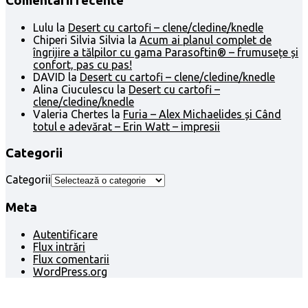
Comentarii recente
Lulu
la
Desert cu cartofi – clene/cledine/knedle
Chiperi Silvia Silvia
la
Acum ai planul complet de
îngrijire a tălpilor cu gama Parasoftin® – frumusețe și
confort, pas cu pas!
DAVID
la
Desert cu cartofi – clene/cledine/knedle
Alina Ciuculescu
la
Desert cu cartofi –
clene/cledine/knedle
Valeria Chertes
la
Furia – Alex Michaelides și Când
totul e adevărat – Erin Watt – impresii
Categorii
Categorii
Meta
Autentificare
Flux intrări
Flux comentarii
WordPress.org