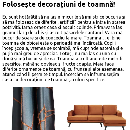
Folosește decorațiuni de toamnă!
Eu sunt hotărâtă să nu las nimicurile să îmi strice bucuria și
să mă folosesc de diferite „artificii” pentru a intra în starea
potrivită. Iarna ornez casa și ascult colinde. Primăvara las
geamul larg deschis și ascult păsărelele cântând. Vara mă
bucur de soare și de concediu la mare. Toamna… ei bine
toamna de obicei este o perioadă mai încărcată. Copiii
încep școala, vremea se schimbă, mă cuprinde astenia și e
puțin mai greu de apreciat. Totuși, nu mă las cu una cu
două și mă bucur și de ea. Toamna ascult anumite melodii
specifice, mănânc dovleac și fructe coapte,
Maia
face
diferite ornamente de toamnă, cu frunze și alte asemenea,
atunci când îi permite timpul. Încercăm să înfrumusețăm
casa cu decorațiuni de toamnă și culori specifice.