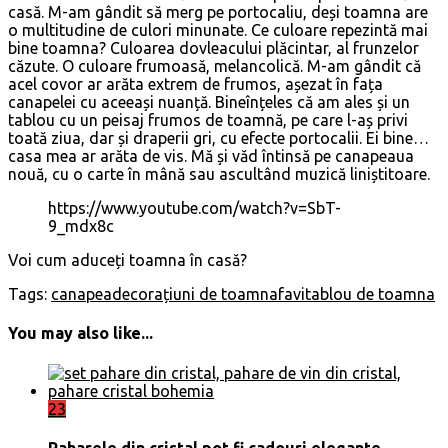
casă. M-am gândit să merg pe portocaliu, deși toamna are
o multitudine de culori minunate. Ce culoare repezintă mai
bine toamna? Culoarea dovleacului plăcintar, al frunzelor
căzute. O culoare frumoasă, melancolică. M-am gândit că
acel covor ar arăta extrem de frumos, așezat în fața
canapelei cu aceeași nuanță. Bineînțeles că am ales și un
tablou cu un peisaj frumos de toamnă, pe care l-aș privi
toată ziua, dar și draperii gri, cu efecte portocalii. Ei bine…
casa mea ar arăta de vis. Mă și văd întinsă pe canapeaua
nouă, cu o carte în mână sau ascultând muzică liniștitoare.
https://www.youtube.com/watch?v=SbT-
9_mdx8c
Voi cum aduceți toamna în casă?
Tags:
canapea
decorațiuni de toamna
favi
tablou de toamna
You may also like...
23
Paharele din cristal pot fi cadouri elegante,