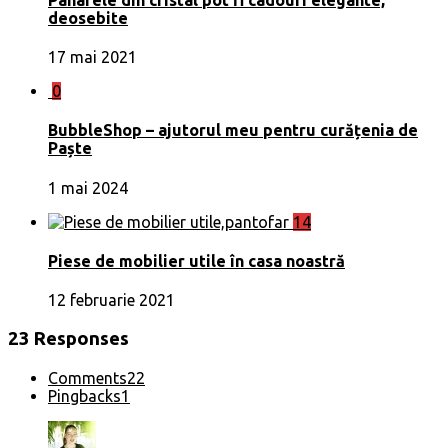
deosebite
17 mai 2021
0
BubbleShop – ajutorul meu pentru curățenia de
Paște
1 mai 2024
14
Piese de mobilier utile în casa noastră
12 februarie 2021
23 Responses
Comments
22
Pingbacks
1