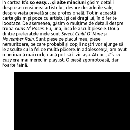
În cartea
It’s so easy… și alte minciuni
găsim detalii
despre ascensiunea artistului, despre decăderile sale,
despre viața privată și cea profesională. Tot în această
carte găsim și poze cu artistul și cei dragi lui, în diferite
ipostaze. De asemenea, găsim o mulțime de detalii despre
trupa
Guns N’ Roses.
Eu, una, încă le ascult piesele. Două
dintre preferatele mele sunt
Sweet Child O’ Mine
și
November Rain.
Sunt piese pe placul meu, piese
nemuritoare, pe care probabil și copiii noștri vor ajunge să
le asculte cu la fel de multă plăcere. În adolescență, am avut
o perioadă mai rock, dacă pot să îi zic așa. Atunci,
It’s so
easy
era mai mereu în playlist. O piesă zgomotoasă, dar
foarte faină.