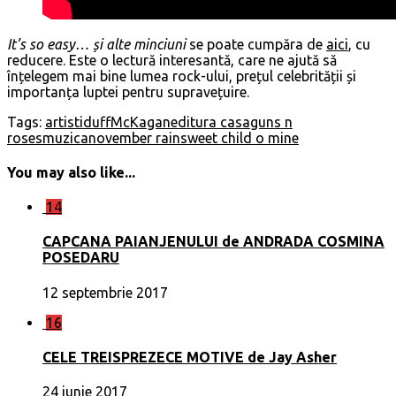
It’s so easy… și alte minciuni
se poate cumpăra de
aici
, cu
reducere. Este o lectură interesantă, care ne ajută să
înțelegem mai bine lumea rock-ului, prețul celebrității și
importanța luptei pentru supravețuire.
Tags:
artisti
duffMcKagan
editura casa
guns n
roses
muzica
november rain
sweet child o mine
You may also like...
14
CAPCANA PAIANJENULUI de ANDRADA COSMINA
POSEDARU
12 septembrie 2017
16
CELE TREISPREZECE MOTIVE de Jay Asher
24 iunie 2017