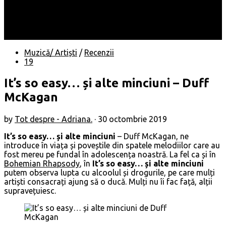
Locuri
Muzică/ Artiști
Evenimente
Contact
Muzică/ Artiști
/
Recenzii
19
It’s so easy… și alte minciuni – Duff
McKagan
by
Tot despre - Adriana.
·
30 octombrie 2019
It’s so easy… și alte minciuni
– Duff McKagan, ne
introduce în viața și poveștile din spatele melodiilor care au
fost mereu pe fundal în adolescența noastră. La fel ca și în
Bohemian Rhapsody
, în
It’s so easy… și alte minciuni
putem observa lupta cu alcoolul și drogurile, pe care mulți
artiști consacrați ajung să o ducă. Mulți nu îi fac față, alții
supravețuiesc.