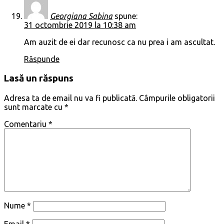
Georgiana Sabina
spune:
31 octombrie 2019 la 10:38 am
Am auzit de ei dar recunosc ca nu prea i am ascultat.
Răspunde
Lasă un răspuns
Adresa ta de email nu va fi publicată.
Câmpurile obligatorii
sunt marcate cu
*
Comentariu
*
Nume
*
Email
*