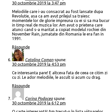
30 octombrie 2019 la 3:47 pm
Melodiile care i-au consacrat au fost lansate dupa
Revolutie, asa ca am avut prilejul sa traiesc
momentele lor de glorie impreuna cu ei si sa ma bucur
in timp real de muzica lor. Am avut o prietena care
atunci cand s-a maritat a copiat modelul rochiei din
November Rain, jumatate din Romania le era fan in
1991.
Răspunde
Catalina Coman
spune:
30 octombrie 2019 la 4:53 pm
Ce interesanta pare! E altceva fata de ceea ce citim zi
cu zi. Le ador melodiile, le ascult si acum cu drag.
Răspunde
Corina Podocea
spune:
30 octombrie 2019 la 6:12 pm
O carte interesantă! Am trecut-o în lista viitoarelor