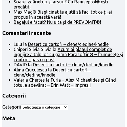
Soare, zgârieturi și arsuri? Cu Raniseptol® ești
pregătit!
MaxiMag® Bisglicinat te ajută să faci tot ce ți-ai
propus în această vară!
Bagajul e făcut? Nu uita și de PREVOMIT®!
Comentarii recente
Lulu
la
Desert cu cartofi – clene/cledine/knedle
Chiperi Silvia Silvia
la
Acum ai planul complet de
îngrijire a tălpilor cu gama Parasoftin® – frumusețe și
confort, pas cu pas!
DAVID
la
Desert cu cartofi – clene/cledine/knedle
Alina Ciuculescu
la
Desert cu cartofi –
clene/cledine/knedle
Valeria Chertes
la
Furia – Alex Michaelides și Când
totul e adevărat – Erin Watt – impresii
Categorii
Categorii
Meta