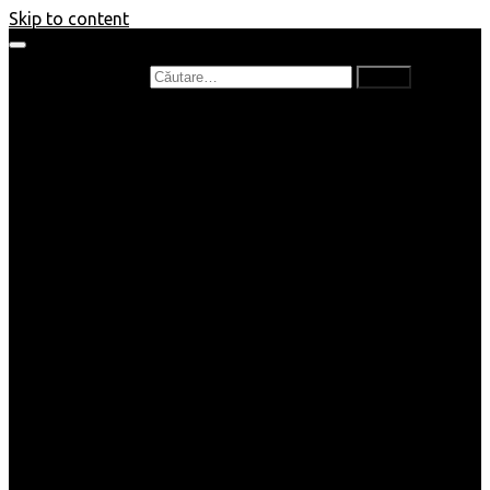
Skip to content
Caută după:
Prefață de carte
Recenzii
Recenzii cărți copii
Nou în bibliotecă
Poezii
Interviuri
Cartea lunii
Tag-uri și Top-uri
Mămici și Copilași
Joburi
Beauty / Fashion
Rețete
Altele
Home/Deco
SuperBlog
Guest post
Impresii
Filme
Produse