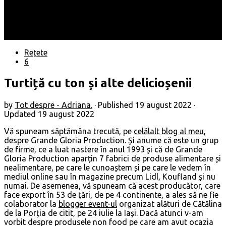
Locuri
Muzică/ Artiști
Evenimente
Contact
Rețete
6
Turtiță cu ton și alte delicioșenii
by
Tot despre - Adriana.
· Published
19 august 2022
·
Updated
19 august 2022
Vă spuneam săptămâna trecută, pe
celălalt blog al meu
,
despre Grande Gloria Production. Și anume că este un grup
de firme, ce a luat nastere în anul 1993 și că de Grande
Gloria Production aparțin 7 fabrici de produse alimentare și
nealimentare, pe care le cunoaștem și pe care le vedem în
mediul online sau în magazine precum Lidl, Koufland și nu
numai. De asemenea, vă spuneam că acest producător, care
face export în 53 de țări, de pe 4 continente, a ales să ne fie
colaborator la
blogger event-ul
organizat alături de Cătălina
de la Porția de citit, pe 24 iulie la Iași. Dacă atunci v-am
vorbit despre produsele non food pe care am avut ocazia