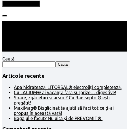
Follow:
Caută
Caută
Articole recente
Apa hidratează. LITORSAL® electroliți completează.
Cu LACIUM® ai vacanță fără surprize… digestive!
Soare, zgârieturi și arsuri? Cu Raniseptol® ești
pregătit!
MaxiMag® Bisglicinat te ajută să faci tot ce ți-ai
propus în această vară!
Bagajul e făcut? Nu uita și de PREVOMIT®!