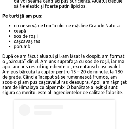
da voi seama când ați pus suficientă. Aluatul trebuie
să fie elastic și foarte puțin lipicios.
Pe turtiță am pus:
o conservă de ton în ulei de măsline Grande Natura
ceapă
sos de roșii
cașcavaș ras
porumb
După ce am făcut aluatul și l-am lăsat la dospit, am format
o „bărcuță” din el. Am uns suprafața cu sos de roșii, iar mai
apoi am pus restul ingredientelor, exceptânsd cașcavalul.
Am pus bărcuța la cuptor pentru 15 – 20 de minute, la 180
de grade. Când a început să se rumenească frumos, am
scos-o și am pus cașcavalul ras deasupra. Apoi, am râșnițat
sare de Himalaya cu piper mix. O bunătate a ieșit și sunt
sigură că meritul este al ingredientelor de calitate folosite.