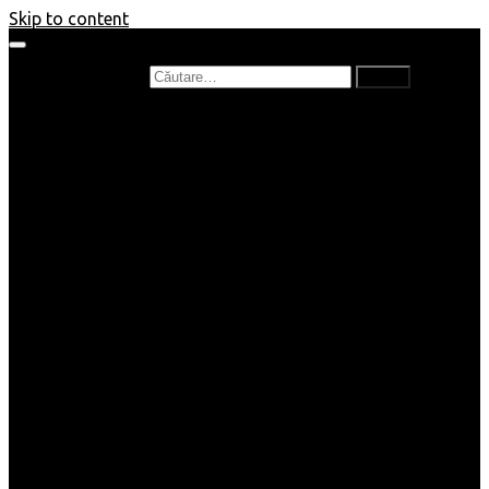
Skip to content
Caută după:
Prefață de carte
Recenzii
Recenzii cărți copii
Nou în bibliotecă
Poezii
Interviuri
Cartea lunii
Tag-uri și Top-uri
Mămici și Copilași
Joburi
Beauty / Fashion
Rețete
Altele
Home/Deco
SuperBlog
Guest post
Impresii
Filme
Produse