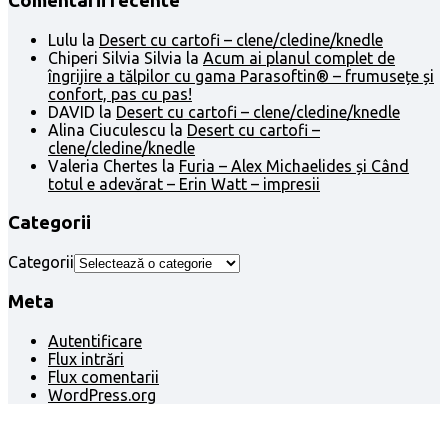
Comentarii recente
Lulu
la
Desert cu cartofi – clene/cledine/knedle
Chiperi Silvia Silvia
la
Acum ai planul complet de
îngrijire a tălpilor cu gama Parasoftin® – frumusețe și
confort, pas cu pas!
DAVID
la
Desert cu cartofi – clene/cledine/knedle
Alina Ciuculescu
la
Desert cu cartofi –
clene/cledine/knedle
Valeria Chertes
la
Furia – Alex Michaelides și Când
totul e adevărat – Erin Watt – impresii
Categorii
Categorii
Meta
Autentificare
Flux intrări
Flux comentarii
WordPress.org