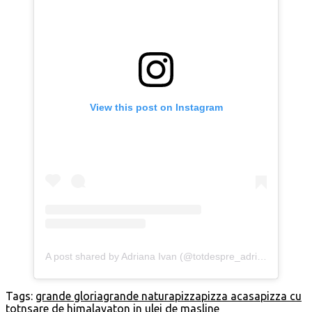
View this post on Instagram
A post shared by Adriana Ivan (@totdespre_adriana)
Tags:
grande gloria
grande natura
pizza
pizza acasa
pizza cu
totn
sare de himalaya
ton in ulei de masline