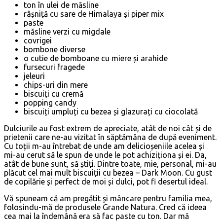
ton în ulei de măsline
râșniță cu sare de Himalaya și piper mix
paste
măsline verzi cu migdale
covrigei
bombone diverse
o cutie de bomboane cu miere și arahide
fursecuri fragede
jeleuri
chips-uri din mere
biscuiți cu cremă
popping candy
biscuiți umpluți cu bezea și glazurați cu ciocolată
Dulciurile au fost extrem de apreciate, atât de noi cât și de
prietenii care ne-au vizitat în săptămâna de după eveniment.
Cu toții m-au întrebat de unde am delicioșeniile acelea și
mi-au cerut să le spun de unde le pot achiziționa și ei. Da,
atât de bune sunt, să știți. Dintre toate, mie, personal, mi-au
plăcut cel mai mult biscuiții cu bezea – Dark Moon. Cu gust
de copilărie și perfect de moi și dulci, pot fi desertul ideal.
Vă spuneam că am pregătit și mâncare pentru familia mea,
folosindu-mă de produsele Grande Natura. Cred că ideea
cea mai la îndemână era să fac paste cu ton. Dar mă