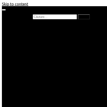
Skip to content
Caută după:
Prefață de carte
Recenzii
Recenzii cărți copii
Nou în bibliotecă
Poezii
Interviuri
Cartea lunii
Tag-uri și Top-uri
Mămici și Copilași
Joburi
Beauty / Fashion
Rețete
Altele
Home/Deco
SuperBlog
Guest post
Impresii
Filme
Produse