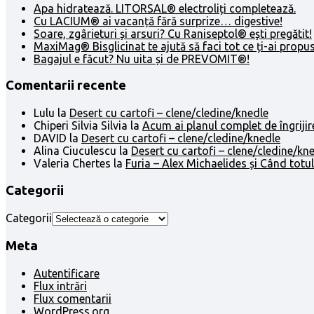
Apa hidratează. LITORSAL® electroliți completează.
Cu LACIUM® ai vacanță fără surprize… digestive!
Soare, zgârieturi și arsuri? Cu Raniseptol® ești pregătit!
MaxiMag® Bisglicinat te ajută să faci tot ce ți-ai propus
Bagajul e făcut? Nu uita și de PREVOMIT®!
Comentarii recente
Lulu
la
Desert cu cartofi – clene/cledine/knedle
Chiperi Silvia Silvia
la
Acum ai planul complet de îngrijir
DAVID
la
Desert cu cartofi – clene/cledine/knedle
Alina Ciuculescu
la
Desert cu cartofi – clene/cledine/kn
Valeria Chertes
la
Furia – Alex Michaelides și Când totul
Categorii
Categorii
Meta
Autentificare
Flux intrări
Flux comentarii
WordPress.org