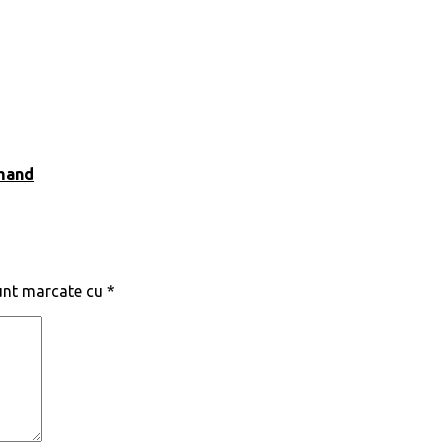
omand
sunt marcate cu
*