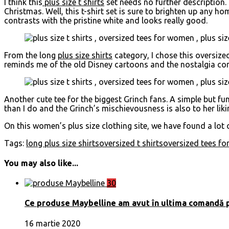
I think this
plus size t shirts
set needs no further description. 
Christmas. Well, this t-shirt set is sure to brighten up any ho
contrasts with the pristine white and looks really good.
From the long
plus size shirts
category, I chose this oversized
reminds me of the old Disney cartoons and the nostalgia come
Another cute tee for the biggest Grinch fans. A simple but fun
than I do and the Grinch’s mischievousness is also to her lik
On this women’s plus size clothing site, we have found a lot 
Tags:
long plus size shirts
oversized t shirts
oversized tees f
You may also like...
30
Ce produse Maybelline am avut în ultima comandă 
16 martie 2020