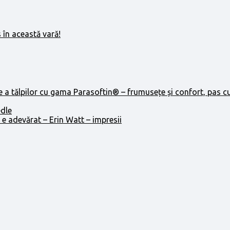
 în această vară!
e a tălpilor cu gama Parasoftin® – frumusețe și confort, pas c
edle
 e adevărat – Erin Watt – impresii