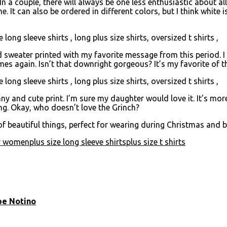
In a couple, there will always be one less enthusiastic about a
me. It can also be ordered in different colors, but I think white
 sweater printed with my favorite message from this period. I l
s again. Isn’t that downright gorgeous? It’s my favorite of th
ny and cute print. I’m sure my daughter would love it. It’s mor
ing. Okay, who doesn’t love the Grinch?
of beautiful things, perfect for wearing during Christmas and 
or women
plus size long sleeve shirts
plus size t shirts
pe Notino