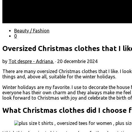
Locuri
Muzică/ Artiști
Evenimente
Contact
Beauty / Fashion
0
Oversized Christmas clothes that I lik
by
Tot despre - Adriana.
·
20 decembrie 2024
There are many oversized Christmas clothes that I like. I look
things and, above all, suitable for the winter holidays.
Winter holidays are my favorite. I use to decorate the house f
everyone has their own charm and they always make me feel 
look forward to Christmas with joy and celebrate the birth of
What Christmas clothes did I choose f