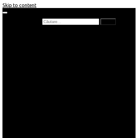
Skip to content
Caută după:
Prefață de carte
Recenzii
Recenzii cărți copii
Nou în bibliotecă
Poezii
Interviuri
Cartea lunii
Tag-uri și Top-uri
Mămici și Copilași
Joburi
Beauty / Fashion
Rețete
Altele
Home/Deco
SuperBlog
Guest post
Impresii
Filme
Produse