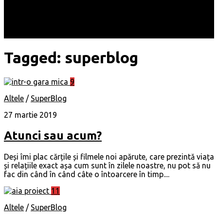
Locuri
Muzică/ Artiști
Evenimente
Contact
Tagged:
superblog
9
Altele
/
SuperBlog
27 martie 2019
Atunci sau acum?
Deși îmi plac cărțile și filmele noi apărute, care prezintă viața
și relațiile exact așa cum sunt în zilele noastre, nu pot să nu
fac din când în când câte o întoarcere în timp....
11
Altele
/
SuperBlog