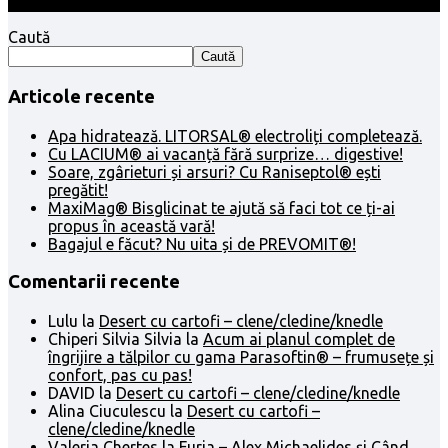
Caută
Caută
Articole recente
Apa hidratează. LITORSAL® electroliți completează.
Cu LACIUM® ai vacanță fără surprize… digestive!
Soare, zgârieturi și arsuri? Cu Raniseptol® ești
pregătit!
MaxiMag® Bisglicinat te ajută să faci tot ce ți-ai
propus în această vară!
Bagajul e făcut? Nu uita și de PREVOMIT®!
Comentarii recente
Lulu
la
Desert cu cartofi – clene/cledine/knedle
Chiperi Silvia Silvia
la
Acum ai planul complet de
îngrijire a tălpilor cu gama Parasoftin® – frumusețe și
confort, pas cu pas!
DAVID
la
Desert cu cartofi – clene/cledine/knedle
Alina Ciuculescu
la
Desert cu cartofi –
clene/cledine/knedle
Valeria Chertes
la
Furia – Alex Michaelides și Când