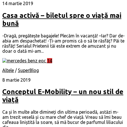
14 martie 2019
Casa activă – biletul spre o viață mai
bună
-Dragă, pregătește bagajele! Plecăm în vacanță! –Iar? Dar de-
abia am despachetat! -Ți-am promis că o să te răsfăț? Păi te
răsfăț! Serialul Prietenii tăi este extrem de amuzant și nu
doar o dată mi-am...
14
Altele
/
SuperBlog
8 martie 2019
Conceptul E-Mobility – un nou stil de
viață
Ca și în multe alte dimineți din ultima perioadă, astăzi m-
am trezit veselă și cu mare chef de viață. Vreau să îmi beau
cafeaua liniștită la soare, să mă bucur de parfumul liliacului