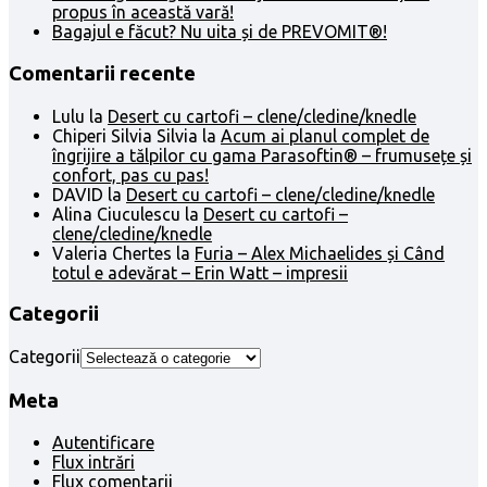
propus în această vară!
Bagajul e făcut? Nu uita și de PREVOMIT®!
Comentarii recente
Lulu
la
Desert cu cartofi – clene/cledine/knedle
Chiperi Silvia Silvia
la
Acum ai planul complet de
îngrijire a tălpilor cu gama Parasoftin® – frumusețe și
confort, pas cu pas!
DAVID
la
Desert cu cartofi – clene/cledine/knedle
Alina Ciuculescu
la
Desert cu cartofi –
clene/cledine/knedle
Valeria Chertes
la
Furia – Alex Michaelides și Când
totul e adevărat – Erin Watt – impresii
Categorii
Categorii
Meta
Autentificare
Flux intrări
Flux comentarii