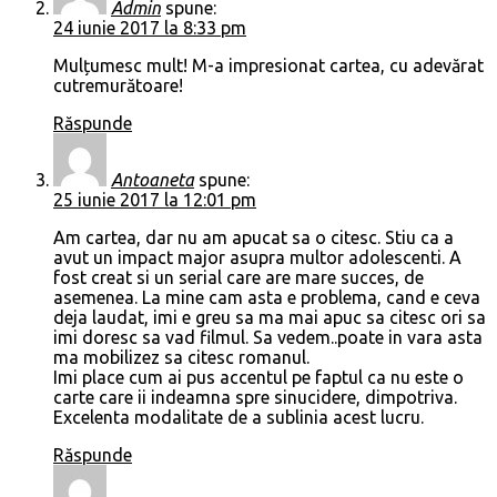
Admin
spune:
24 iunie 2017 la 8:33 pm
Mulțumesc mult! M-a impresionat cartea, cu adevărat
cutremurătoare!
Răspunde
Antoaneta
spune:
25 iunie 2017 la 12:01 pm
Am cartea, dar nu am apucat sa o citesc. Stiu ca a
avut un impact major asupra multor adolescenti. A
fost creat si un serial care are mare succes, de
asemenea. La mine cam asta e problema, cand e ceva
deja laudat, imi e greu sa ma mai apuc sa citesc ori sa
imi doresc sa vad filmul. Sa vedem..poate in vara asta
ma mobilizez sa citesc romanul.
Imi place cum ai pus accentul pe faptul ca nu este o
carte care ii indeamna spre sinucidere, dimpotriva.
Excelenta modalitate de a sublinia acest lucru.
Răspunde