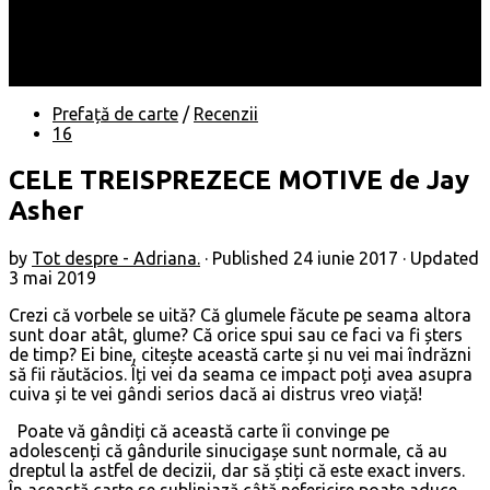
Locuri
Muzică/ Artiști
Evenimente
Contact
Prefață de carte
/
Recenzii
16
CELE TREISPREZECE MOTIVE de Jay
Asher
by
Tot despre - Adriana.
· Published
24 iunie 2017
· Updated
3 mai 2019
Crezi că vorbele se uită? Că glumele făcute pe seama altora
sunt doar atât, glume? Că orice spui sau ce faci va fi șters
de timp? Ei bine, citește această carte și nu vei mai îndrăzni
să fii răutăcios. Îți vei da seama ce impact poți avea asupra
cuiva și te vei gândi serios dacă ai distrus vreo viață!
Poate vă gândiți că această carte îi convinge pe
adolescenți că gândurile sinucigașe sunt normale, că au
dreptul la astfel de decizii, dar să știți că este exact invers.
În această carte se subliniază câtă nefericire poate aduce