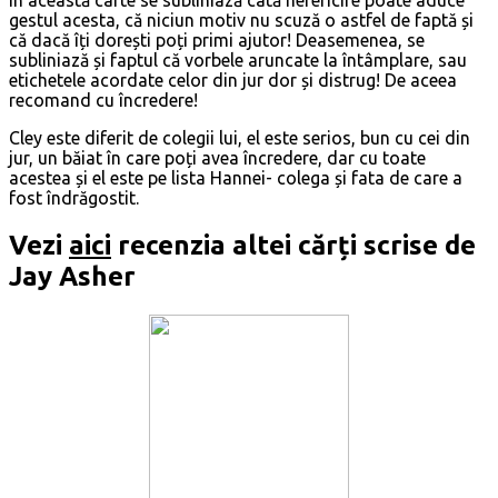
gestul acesta, că niciun motiv nu scuză o astfel de faptă și
că dacă îți dorești poți primi ajutor! Deasemenea, se
subliniază și faptul că vorbele aruncate la întâmplare, sau
etichetele acordate celor din jur dor și distrug! De aceea
recomand cu încredere!
Cley este diferit de colegii lui, el este serios, bun cu cei din
jur, un băiat în care poți avea încredere, dar cu toate
acestea și el este pe lista Hannei- colega și fata de care a
fost îndrăgostit.
Vezi
aici
recenzia altei cărți scrise de
Jay Asher