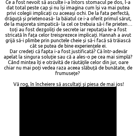
Ce a fost nevoit să asculte i-a întors stomacul pe dos, l-a
dat total peste cap și nu își imagina cum își va mai putea
privi colegii implicați cu aceeași ochi. De la fata perfectă,
drăguță și prietenoasă- la băiatul ce i-a oferit primul sărut,
de la majoreta simpatică- la cel ce trebuia să-i fie prieten…
toți au fost dezgoliți de secrete iar reputația le-a fost
stricată în fața celor treisprezece implicați. Hannah a avut
grijă să-i plimbe prin punctele cheie și să-i facă să trăiască
cât se putea de bine experiențele ei.
Dar credeți că fapta i-a fost justificată? Că într-adevăr
apelat la singura soluție sau că a ales-o pe cea mai simplă?
Când mintea îți e otrăvită de răutățile celor din jur, oare
chiar nu mai poți vedea raza aceea slăbuță de bunătate, de
frumusețe?
Vă rog, în încheiere să ascultați și piesa de mai jos!