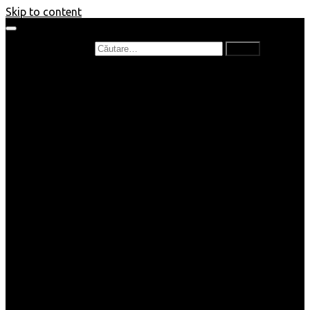
Skip to content
Caută după:
Prefață de carte
Recenzii
Recenzii cărți copii
Nou în bibliotecă
Poezii
Interviuri
Cartea lunii
Tag-uri și Top-uri
Mămici și Copilași
Joburi
Beauty / Fashion
Rețete
Altele
Home/Deco
SuperBlog
Guest post
Impresii
Filme
Produse