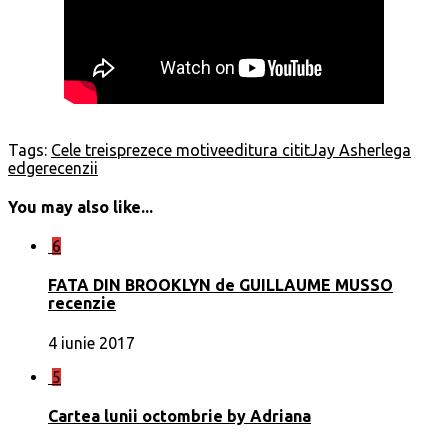
Tags:
Cele treisprezece motive
editura citit
Jay Asher
lega
edge
recenzii
You may also like...
6
FATA DIN BROOKLYN de GUILLAUME MUSSO
recenzie
4 iunie 2017
5
Cartea lunii octombrie by Adriana