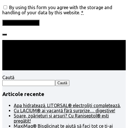
By using this form you agree with the storage and
handling of your data by this website.
*
Follow:
Caută
Caută
Articole recente
Apa hidratează. LITORSAL® electroliți completează.
Cu LACIUM® ai vacanță fără surprize… digestive!
Soare, zgârieturi și arsuri? Cu Raniseptol® ești
pregătit!
MaxiMag® Bisglicinat te ajută să faci tot ce ți-ai